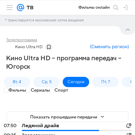
Фильмы онлайн
* транслируется московская сетка вещания
Телепрограмма
(
Сменить регион
)
Кино Ultra HD
Кино Ultra HD – программа передач –
Югорск
Вт, 4
Ср, 5
Сегодня
Пт, 7
Сб
Фильмы
Сериалы
Спорт
Показать прошедшие передачи
07:50
Ледяной драйв