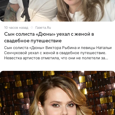
10 часов назад
Газета.Ru
Сын солиста «Дюны» уехал с женой в
свадебное путешествие
Сын солиста «Дюны» Виктора Рыбина и певицы Натальи
Сенчуковой уехал с женой в свадебное путешествие.
Невестка артистов отметила, что они не полетели за
границу, а выбрали для отдыха эко-комплекс в
Калужской