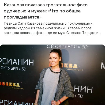
Казанова показала трогательное фото
с дочерью и мужем: «Что-то общее
проглядывается»
Певица Сати Казанова поделилась с поклонниками
редким кадром из семейной жизни. В своем блоге
артистка показала фото, где ее муж Стефано Тиоццо и
их маленькая дочь спят рядом. На снимке отец и
малышка лежат в