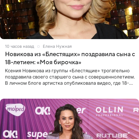
10 часов назад
Елена Нужная
Новикова из «Блестящих» поздравила сына с
18-летием: «Моя бирочка»
Ксения Новикова из группы «Блестящие» трогательно
поздравила своего старшего сына с совершеннолетием.
В личном блоге артистка опубликовала видео, где 18-
летний Мирон легко подхватил маму на руки и закружил
во