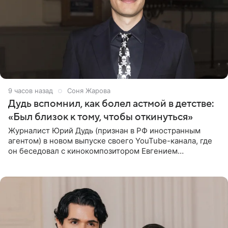
9 часов назад
Соня Жарова
Дудь вспомнил, как болел астмой в детстве:
«Был близок к тому, чтобы откинуться»
Журналист Юрий Дудь (признан в РФ иностранным
агентом) в новом выпуске своего YouTube-канала, где
он беседовал с кинокомпозитором Евгением
Гальпериным, поделился личной историей о борьбе с
бронхиальной астмой в