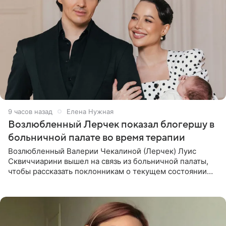
9 часов назад
Елена Нужная
Возлюбленный Лерчек показал блогершу в
больничной палате во время терапии
Возлюбленный Валерии Чекалиной (Лерчек) Луис
Сквиччиарини вышел на связь из больничной палаты,
чтобы рассказать поклонникам о текущем состоянии
блогерши. Он подтвердил, что основной курс
химиотерапии позади, но