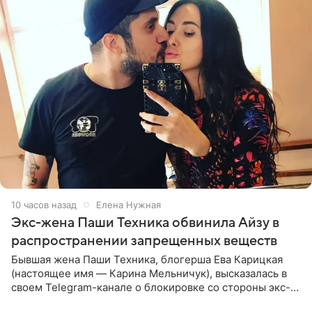
10 часов назад
Елена Нужная
Экс-жена Паши Техника обвинила Айзу в
распространении запрещенных веществ
Бывшая жена Паши Техника, блогерша Ева Карицкая
(настоящее имя — Карина Мельничук), высказалась в
своем Telegram-канале о блокировке со стороны экс-
супруги Гуфа Айзы-Лилуны Ай. Карицкая утверждает,