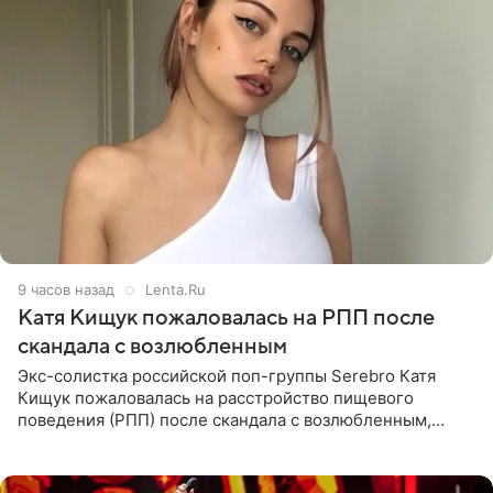
9 часов назад
Lenta.Ru
Катя Кищук пожаловалась на РПП после
скандала с возлюбленным
Экс-солистка российской поп-группы Serebro Катя
Кищук пожаловалась на расстройство пищевого
поведения (РПП) после скандала с возлюбленным,
популярным рэпером 9mice (настоящее имя — Сергей
Дмитриев).