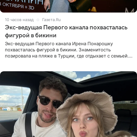
10 часов назад
Газета.Ru
Экс-ведущая Первого канала похвасталась
фигурой в бикини
Экс-ведущая Первого канала Ирена Понарошку
похвасталась фигурой в бикини. Знаменитость
позировала на пляже в Турции, где отдыхает с семьей.
Она поделилась кадрами с отдыха в Instagram (владелец
компания Meta