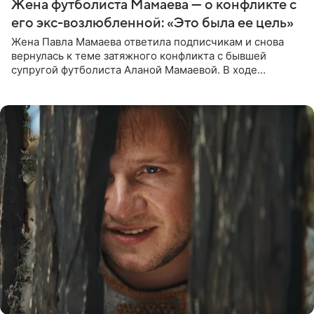
Жена футболиста Мамаева — о конфликте с
его экс-возлюбленной: «Это была ее цель»
Жена Павла Мамаева ответила подписчикам и снова
вернулась к теме затяжного конфликта с бывшей
супругой футболиста Аланой Мамаевой. В ходе
общения с аудиторией один из пользователей
признался, что раньше судил о