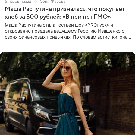
5 часов назад
Соня Жарова
Маша Распутина призналась, что покупает
хлеб за 500 рублей: «В нем нет ГМО»
Маша Распутина стала гостьей шоу «PROпуск» и
откровенно поведала ведущему Георгию Иващенко о
своих финансовых привычках. По словам артистки, она
давно перестала следить за тратами и может позволить
себе жить,