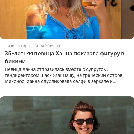
1 час назад
Соня Жарова
35-летняя певица Ханна показала фигуру в
бикини
Певица Ханна отправилась вместе с супругом,
гендиректором Black Star Пашу, на греческий остров
Миконос. Ханна опубликовала селфи в зеркале и
призналась, что сейчас особенно довольна собой. По
словам певицы, она