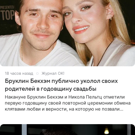
18 часов назад
Журнал OK!
Бруклин Бекхэм публично уколол своих
родителей в годовщину свадьбы
Накануне Бруклин Бекхэм и Никола Пельтц отметили
первую годовщину своей повторной церемонии обмена
клятвами любви и верности, на которую не позвали
никого из клана Бекхэм. По словам инсайдеров, пара
считает это