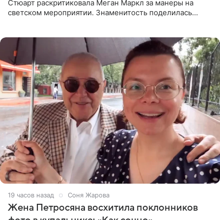
Стюарт раскритиковала Меган Маркл за манеры на
светском мероприятии. Знаменитость поделилась
деталями личной встречи с герцогиней Сассекской,
пишет PageSix. По
19 часов назад
Соня Жарова
Жена Петросяна восхитила поклонников