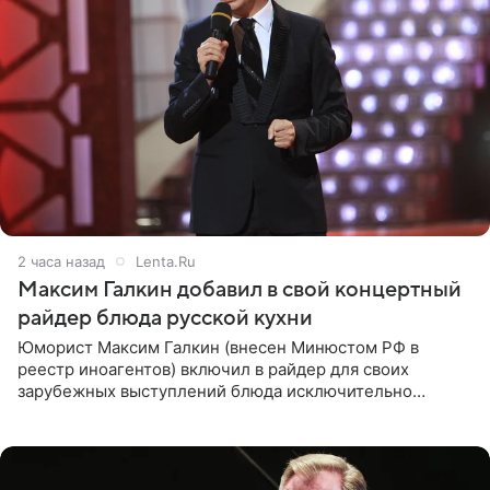
2 часа назад
Lenta.Ru
Максим Галкин добавил в свой концертный
райдер блюда русской кухни
Юморист Максим Галкин (внесен Минюстом РФ в
реестр иноагентов) включил в райдер для своих
зарубежных выступлений блюда исключительно
русской кухни. Об этом сообщает РИА Новости.
Согласно документу, в гримерную