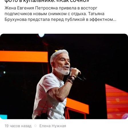
фото в купальнике: «Как сочно»
Жена Евгения Петросяна привела в восторг
подписчиков новым снимком с отдыха. Татьяна
Брухунова предстала перед публикой в эффектном
черно-сиреневом монокини, позируя прямо в бассейне.
«Ох, как сочно», «Татьяна,
19 часов назад
Елена Нужная