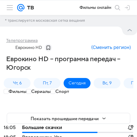
Фильмы онлайн
* транслируется московская сетка вещания
Телепрограмма
(
Сменить регион
)
Еврокино HD
Еврокино HD – программа передач –
Югорск
Чт, 6
Пт, 7
Сегодня
Вс, 9
Пн,
Фильмы
Сериалы
Спорт
Показать прошедшие передачи
16:05
Большие скачки