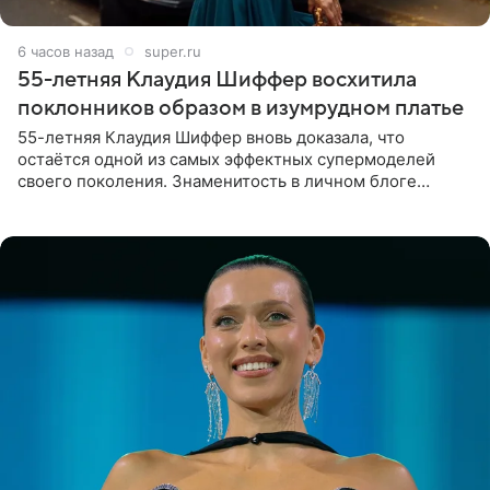
6 часов назад
super.ru
55-летняя Клаудия Шиффер восхитила
поклонников образом в изумрудном платье
55-летняя Клаудия Шиффер вновь доказала, что
остаётся одной из самых эффектных супермоделей
своего поколения. Знаменитость в личном блоге
поделилась фотографиями с недавней свадьбы, где
появилась в роли гостьи,