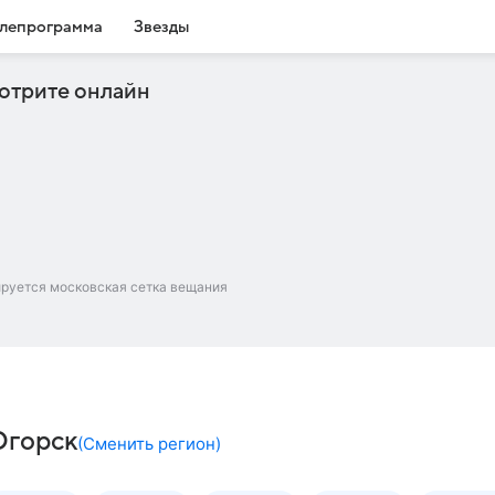
лепрограмма
Звезды
отрите онлайн
ируется московская сетка вещания
Югорск
(
Сменить регион
)