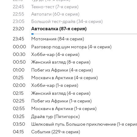
22:45
Техно-тест (7-я серия)
22:55
Автопати (60-я серия)
23:05
Большой тест-драйв (34-я серия)
23:20
Автосвалка (87-я серия)
23:45
Мотомания (84-я серия)
00:00
Разговор под шум мотора (4-я серия)
00:30
Хобби-кар (4-я серия)
00:50
Женский взгляд (8-я серия)
01:00
Побег из Африки (4-я серия)
01:25
Москвич в Арктике (4-я серия)
02:00
Хобби-кар (1-я серия)
02:15
Женский взгляд (4-я серия)
02:25
Побег из Африки (1-я серия)
02:55
Москвич в Арктике (1-я серия)
03:25
Драйв тур (Пятигорск)
03:50
Шелковый путь. Большое приключение (1-я сери
04:15
События (229-я серия)