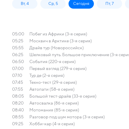
Вт, 4
Ср, 5
Сегодня
Пт, 7
05:00
Побег из Африки (3-я серия)
05:25
Москвич в Арктике (3-я серия)
05:55
Драйв тур (Новороссийск)
06:25
Шелковый путь. Большое приключение (3-я сери
06:50
События (220-я серия)
07:00
Первый взгляд (279-я серия)
07:10
Тур де (2-я серия)
07:45
Техно-тест (29-я серия)
07:55
Автопати (58-я серия)
08:05
Большой тест-драйв (33-я серия)
08:20
Автосвалка (86-я серия)
08:40
Мотомания (85-я серия)
08:55
Разговор под шум мотора (3-я серия)
09:25
Хобби-кар (4-я серия)