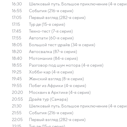
16:30
Шелковый путь. Большое приключение (4-я сери
16:55
События (216-я серия)
17:05
Первый взгляд (282-я серия)
17:15
Тур де (15-я серия)
17:45
Техно-тест (7-я серия)
17:55
Автопати (60-я серия)
18:05
Большой тест-драйв (34-я серия)
18:20
Автосвалка (87-я серия)
18:40
Мотомания (84-я серия)
18:55
Разговор под шум мотора (4-я серия)
19:25
Хобби-кар (4-я серия)
19:45
Женский взгляд (8-я серия)
19:55
Побег из Африки (4-я серия)
20:20
Москвич в Арктике (4-я серия)
20:55
Драйв тур (Самара)
21:30
Шелковый путь. Большое приключение (4-я сери
21:55
События (216-я серия)
22:05
Первый взгляд (282-я серия)
22:15
Тур де (15-я серия)