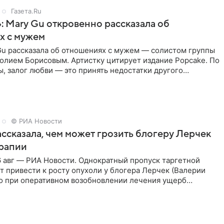
Газета.Ru
: Mary Gu откровенно рассказала об
х с мужем
Gu рассказала об отношениях с мужем — солистом группы
олием Борисовым. Артистку цитирует издание Popcake. По
, залог любви — это принять недостатки другого
кже
© РИА Новости
ссказала, чем может грозить блогеру Лерчек
ерапии
 авг — РИА Новости. Однократный пропуск таргетной
 привести к росту опухоли у блогера Лерчек (Валерии
но при оперативном возобновлении лечения ущерб
ритичен,