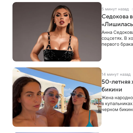
5 минут назад
Седокова в
«Лишилась 
Анна Седокова
соцсетях. В х
первого брака
ответственнос
14 минут назад
50-летняя 
бикини
Жена народно
в купальниках
черном бикини
выбрала банд