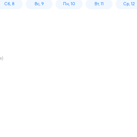
Сб, 8
Вс, 9
Пн, 10
Вт, 11
Ср, 12
я)