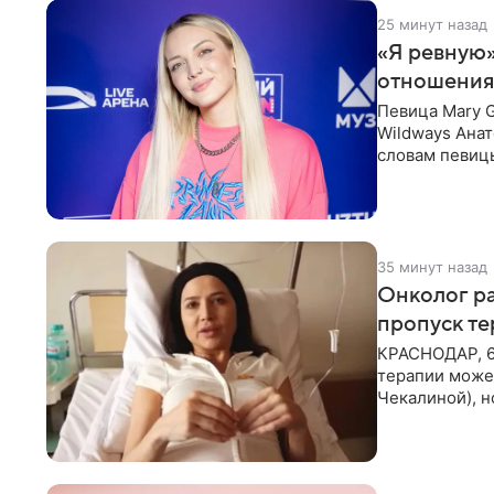
25 минут назад
«Я ревную»
отношения
Певица Mary 
Wildways Анат
словам певицы
человека. Та
35 минут назад
Онколог ра
пропуск т
КРАСНОДАР, 6
терапии может
Чекалиной), 
здоровью не к