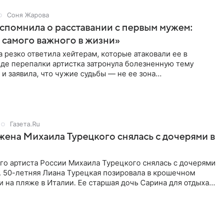
Соня Жарова
спомнила о расставании с первым мужем:
самого важного в жизни»
 резко ответила хейтерам, которые атаковали ее в
оде перепалки артистка затронула болезненную тему
 и заявила, что чужие судьбы — не ее зона
ти. От Валентина
Газета.Ru
жена Михаила Турецкого снялась с дочерями в
го артиста России Михаила Турецкого снялась с дочерями
. 50-летняя Лиана Турецкая позировала в крошечном
 на пляже в Италии. Ее старшая дочь Сарина для отдыха
о