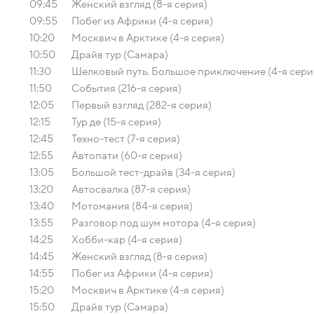
09:45
Женский взгляд (8-я серия)
09:55
Побег из Африки (4-я серия)
10:20
Москвич в Арктике (4-я серия)
10:50
Драйв тур (Самара)
11:30
Шелковый путь. Большое приключение (4-я сери
11:50
События (216-я серия)
12:05
Первый взгляд (282-я серия)
12:15
Тур де (15-я серия)
12:45
Техно-тест (7-я серия)
12:55
Автопати (60-я серия)
13:05
Большой тест-драйв (34-я серия)
13:20
Автосвалка (87-я серия)
13:40
Мотомания (84-я серия)
13:55
Разговор под шум мотора (4-я серия)
14:25
Хобби-кар (4-я серия)
14:45
Женский взгляд (8-я серия)
14:55
Побег из Африки (4-я серия)
15:20
Москвич в Арктике (4-я серия)
15:50
Драйв тур (Самара)