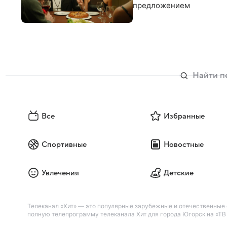
предложением
Все
Избранные
Спортивные
Новостные
Увлечения
Детские
Телеканал «Хит» — это популярные зарубежные и отечественные
полную телепрограмму телеканала Хит для города Югорск на «ТВ 