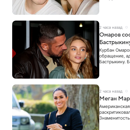
считает это
2 часа назад
Омаров соо
Бастрыкину
Курбан Омаро
обращение, а
Бастрыкину. 
в личном блог
2 часа назад
Меган Марк
Американская
раскритикова
Знаменитость
Сассекской, п