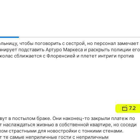
льницу, чтобы поговорить с сестрой, но персонал замечает
анирует подставить Артуро Маркеса и раскрыть полиции его
колас сближается с Флоренсией и плетет интриги против
7.2
вут в постылом браке. Они наконец-то закрыли платеж по
т наслаждаться жизнью в собственной квартире, но соседи
ком страстными для новостройки с тонкими стенами.
т те самые неприличные гости с неприличным