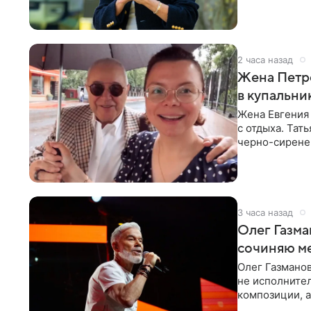
2 часа назад
Жена Петр
в купальни
Жена Евгения
с отдыха. Тат
черно-сиренев
«Татьяна,
3 часа назад
Олег Газма
сочиняю м
Олег Газманов
не исполнител
композиции, а
музыканта,