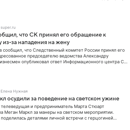
super.ru
бщил, что СК принял его обращение к
 из-за нападения на жену
в сообщил, что Следственный комитет России принял его
дресованное председателю ведомства Александру
Бизнесмен опубликовал ответ Информационного центра СК
е. В
Елена Нужная
л осудили за поведение на светском ужине
 телеведущая и предприниматель Марта Стюарт
ла Меган Маркл за манеры на светском мероприятии.
 поделилась деталями личной встречи с герцогиней
ишет PageSix. По