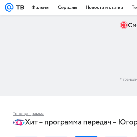
Фильмы
Сериалы
Новости и статьи
Те
См
* трансл
Телепрограмма
Хит – программа передач – Юго