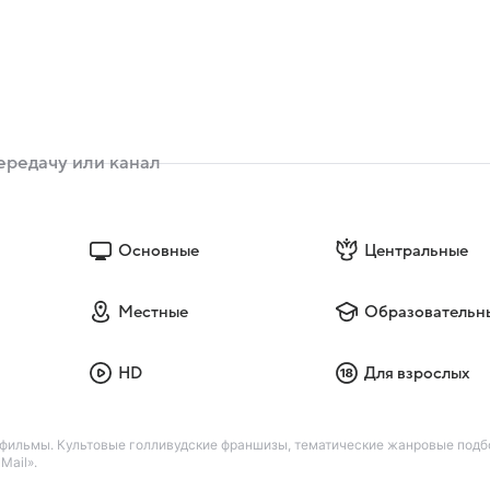
Основные
Центральные
Местные
Образовательн
HD
Для взрослых
 фильмы. Культовые голливудские франшизы, тематические жанровые подб
Mail».