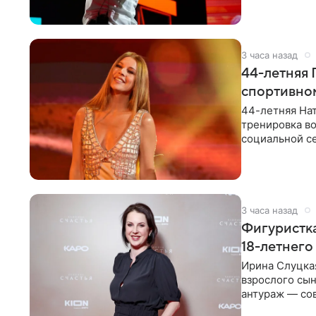
3 часа назад
44-летняя 
спортивно
44-летняя Нат
тренировка во
социальной се
красном
3 часа назад
Фигуристка
18-летнего
Ирина Слуцкая
взрослого сын
антураж — со
фигуристка