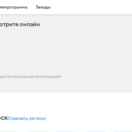
лепрограмма
Звезды
отрите онлайн
ируется московская сетка вещания
рск
(
Сменить регион
)