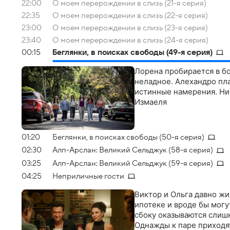
22:00
О моем перерождении в слизь (21-я серия)
22:35
О моем перерождении в слизь (22-я серия)
23:00
О моем перерождении в слизь (23-я серия)
23:40
О моем перерождении в слизь (24-я серия)
00:15
Беглянки, в поисках свободы (49-я серия)
Лорена пробирается в бо
неладное. Алехандро пл
истинные намерения. Ни
Измаеля
01:20
Беглянки, в поисках свободы (50-я серия)
02:30
Алп-Арслан: Великий Сельджук (58-я серия)
03:25
Алп-Арслан: Великий Сельджук (59-я серия)
04:25
Неприличные гости
Виктор и Ольга давно жи
ипотеке и вроде бы могу
сбоку оказываются слиш
Однажды к паре приходя