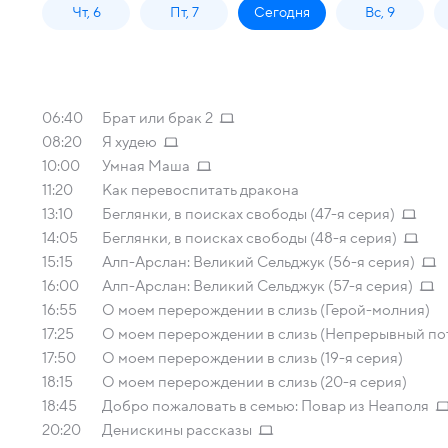
Чт, 6
Пт, 7
Сегодня
Вс, 9
06:40
Брат или брак 2
08:20
Я худею
10:00
Умная Маша
11:20
Как перевоспитать дракона
13:10
Беглянки, в поисках свободы (47-я серия)
14:05
Беглянки, в поисках свободы (48-я серия)
15:15
Алп-Арслан: Великий Сельджук (56-я серия)
16:00
Алп-Арслан: Великий Сельджук (57-я серия)
16:55
О моем перерождении в слизь (Герой-молния)
17:25
О моем перерождении в слизь (Непрерывный пот
17:50
О моем перерождении в слизь (19-я серия)
18:15
О моем перерождении в слизь (20-я серия)
18:45
Добро пожаловать в семью: Повар из Неаполя
20:20
Денискины рассказы