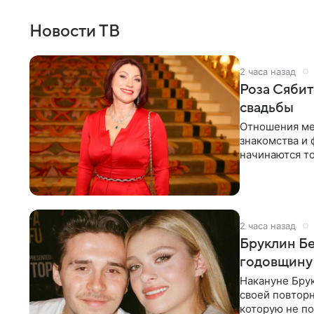
Новости ТВ
2 часа назад
Роза Сябит
свадьбы
Отношения ме
знакомства и 
начинаются то
многого,
2 часа назад
Бруклин Бе
годовщину
Накануне Бру
своей повтор
которую не по