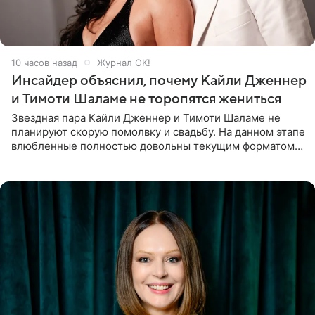
10 часов назад
Журнал OK!
Инсайдер объяснил, почему Кайли Дженнер
и Тимоти Шаламе не торопятся жениться
Звездная пара Кайли Дженнер и Тимоти Шаламе не
планируют скорую помолвку и свадьбу. На данном этапе
влюбленные полностью довольны текущим форматом
своих отношений и сознательно не хотят торопить
события. Сейчас