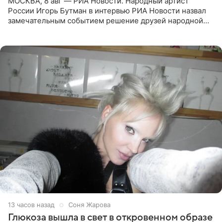
МОСКВА, 8 авг — РИА Новости. Народный артист
России Игорь Бутман в интервью РИА Новости назвал
замечательным событием решение друзей народной
артистки РФ Ларисы Долиной подарить ей квартиру.
Ранее Долина
13 часов назад
Соня Жарова
Глюкоза вышла в свет в откровенном образе