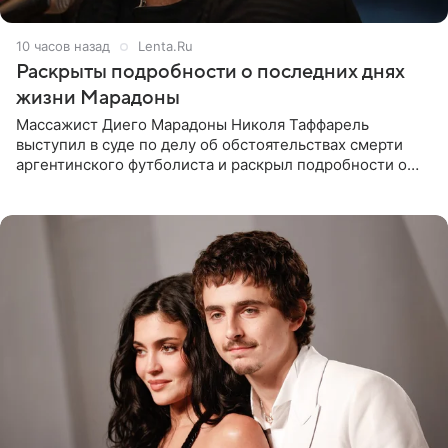
10 часов назад
Lenta.Ru
Раскрыты подробности о последних днях
жизни Марадоны
Массажист Диего Марадоны Николя Таффарель
выступил в суде по делу об обстоятельствах смерти
аргентинского футболиста и раскрыл подробности о
последних днях его жизни. Его слова приводит AFP. На
заседании