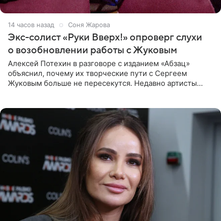
14 часов назад
Соня Жарова
Экс-солист «Руки Вверх!» опроверг слухи
о возобновлении работы с Жуковым
Алексей Потехин в разговоре с изданием «Абзац»
объяснил, почему их творческие пути с Сергеем
Жуковым больше не пересекутся. Недавно артисты
воссоединились на большом концерте «30 нам уже!»,
который прошел в