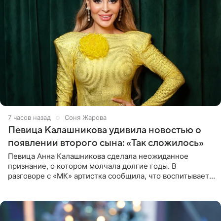
7 часов назад
Соня Жарова
Певица Калашникова удивила новостью о
появлении второго сына: «Так сложилось»
Певица Анна Калашникова сделала неожиданное
признание, о котором молчала долгие годы. В
разговоре с «МК» артистка сообщила, что воспитывает
не одного, а сразу двух сыновей. «На самом деле я
всегда мечтала, что