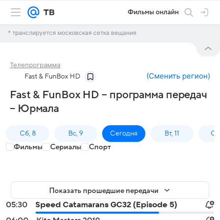
Фильмы онлайн
* транслируется московская сетка вещания
Телепрограмма
(
Сменить регион
)
Fast & FunBox HD
Fast & FunBox HD – программа передач
– Юрмала
Сб, 8
Вс, 9
Сегодня
Вт, 11
Ср,
Фильмы
Сериалы
Спорт
Показать прошедшие передачи
05:30
Speed Catamarans GC32 (Episode 5)