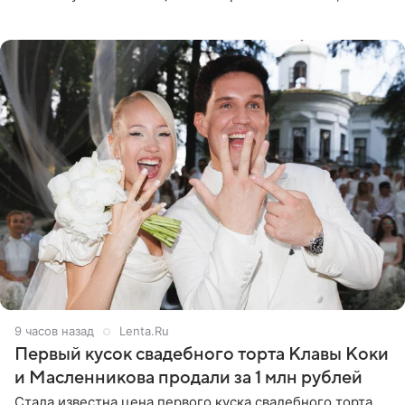
пропасть между ее прошлым и нынешним обликом
огромна. При
9 часов назад
Lenta.Ru
Первый кусок свадебного торта Клавы Коки
и Масленникова продали за 1 млн рублей
Стала известна цена первого куска свадебного торта