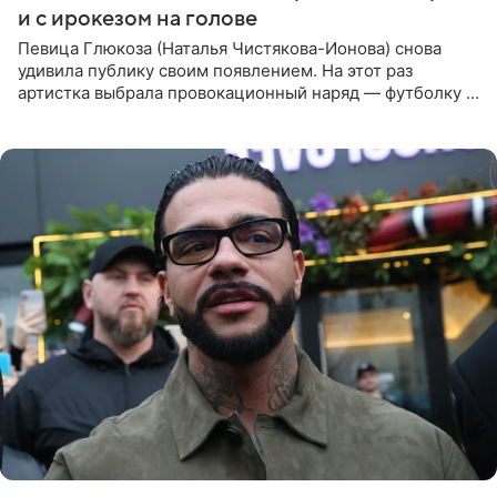
и с ирокезом на голове
Певица Глюкоза (Наталья Чистякова-Ионова) снова
удивила публику своим появлением. На этот раз
артистка выбрала провокационный наряд — футболку с
принтом, имитирующим полуобнаженную грудь. Свой
образ Глюкоза