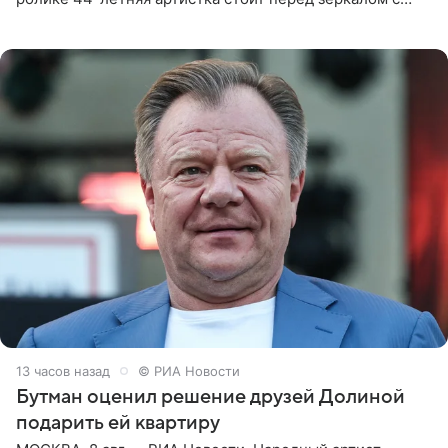
обнаженной грудью. Волосы певица собрала в косы и
надела головной убор.
13 часов назад
© РИА Новости
Бутман оценил решение друзей Долиной
подарить ей квартиру