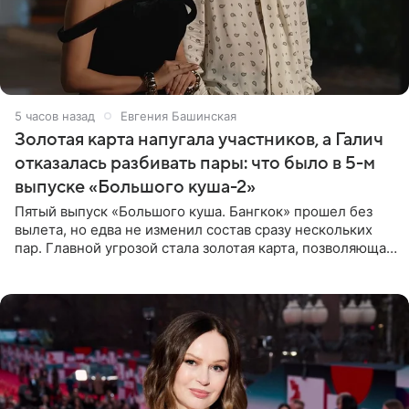
5 часов назад
Евгения Башинская
Золотая карта напугала участников, а Галич
отказалась разбивать пары: что было в 5-м
выпуске «Большого куша-2»
Пятый выпуск «Большого куша. Бангкок» прошел без
вылета, но едва не изменил состав сразу нескольких
пар. Главной угрозой стала золотая карта, позволяющая
разлучить один из дуэтов и поменять участников
местами.