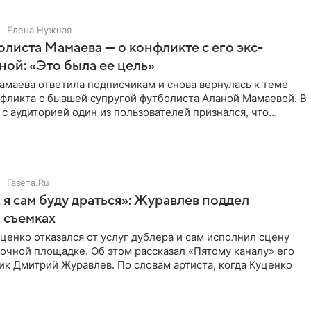
Елена Нужная
листа Мамаева — о конфликте с его экс-
ой: «Это была ее цель»
маева ответила подписчикам и снова вернулась к теме
нфликта с бывшей супругой футболиста Аланой Мамаевой. В
с аудиторией один из пользователей признался, что
о
Газета.Ru
 я сам буду драться»: Журавлев поддел
 съемках
ценко отказался от услуг дублера и сам исполнил сцену
очной площадке. Об этом рассказал «Пятому каналу» его
ик Дмитрий Журавлев. По словам артиста, когда Куценко