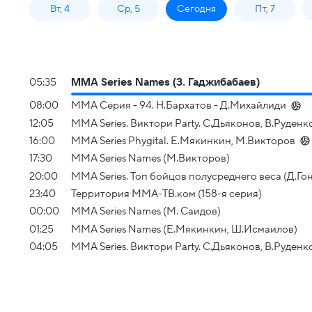
Вт, 4
Ср, 5
Сегодня
Пт, 7
05:35
MMA Series Names (З. Гаджибабаев)
08:00
ММА Серия - 94. Н.Бархатов - Д.Михайлиди
12:05
MMA Series. Виктори Party. С.Дьяконов, В.Руден
16:00
MMA Series Phygital. Е.Мякинкин, М.Викторов
17:30
MMA Series Names (М.Викторов)
20:00
MMA Series. Топ бойцов полусреднего веса (Д.Го
23:40
Территория ММА-ТВ.ком (158-я серия)
00:00
MMA Series Names (М. Саидов)
01:25
MMA Series Names (Е.Мякинкин, Ш.Исмаилов)
04:05
MMA Series. Виктори Party. С.Дьяконов, В.Руден