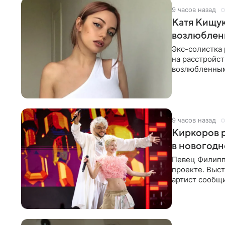
9 часов назад
Катя Кищук
возлюбле
Экс-солистка
на расстройст
возлюбленным
Дмитриев).
9 часов назад
Киркоров р
в новогодн
Певец Филипп
проекте. Выст
артист сообщи
Margo