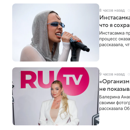
8 часов назад
Инстасамка
что я сохр
Инстасамка пр
процесс оказа
рассказала, ч
«ужасно
9 часов назад
«Организм 
не показыв
Балерина Анас
своими фотогр
рассказала О
что на