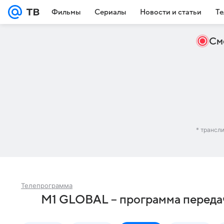
Фильмы
Сериалы
Новости и статьи
Те
См
* трансл
Телепрограмма
M1 GLOBAL – программа переда