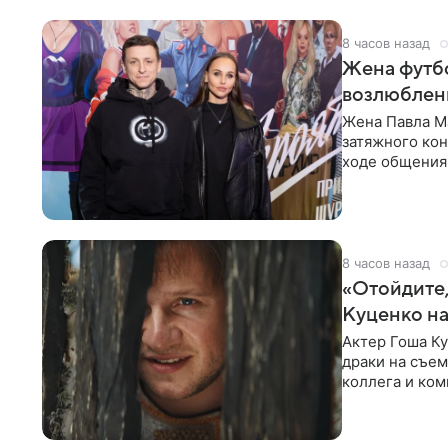
8 часов назад
Жена футбо
возлюбленн
Жена Павла Ма
затяжного ко
ходе общения 
раньше судил 
8 часов назад
«Отойдите,
Куценко на
Актер Гоша Ку
драки на съем
коллега и ком