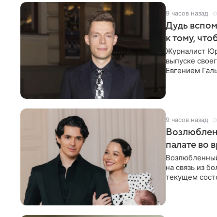
9 часов назад
Дудь вспом
к тому, чт
Журналист Юр
выпуске своег
Евгением Гал
бронхиальной
9 часов назад
Возлюблен
палате во 
Возлюбленный
на связь из б
текущем состо
химиотерапии 