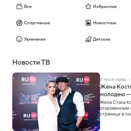
Все
Избранные
Спортивные
Новостные
Увлечения
Детские
Новости ТВ
8 часов назад
Жена Кост
молодею —
Жена Стаса К
откровенным 
странице в со
время отпуска