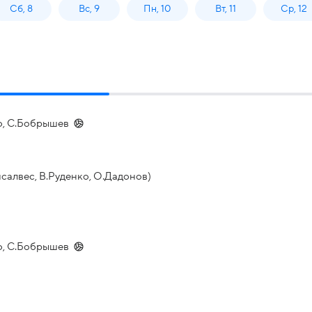
Сб, 8
Вс, 9
Пн, 10
Вт, 11
Ср, 12
ко, С.Бобрышев
нсалвес, В.Руденко, О.Дадонов)
ко, С.Бобрышев