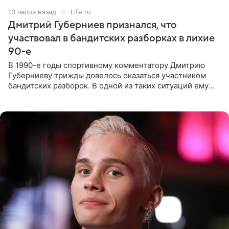
13 часов назад
Life.ru
Дмитрий Губерниев признался, что
участвовал в бандитских разборках в лихие
90-е
В 1990-е годы спортивному комментатору Дмитрию
Губерниеву трижды довелось оказаться участником
бандитских разборок. В одной из таких ситуаций ему
выдали тяжелый предмет и приказали вступить в драку,
однако он