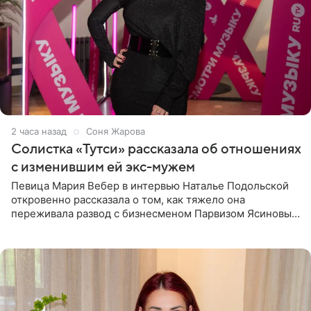
2 часа назад
Соня Жарова
Солистка «Тутси» рассказала об отношениях
с изменившим ей экс-мужем
Певица Мария Вебер в интервью Наталье Подольской
откровенно рассказала о том, как тяжело она
переживала развод с бизнесменом Парвизом Ясиновым.
Артистка призналась, что измена бывшего супруга стала
для нее