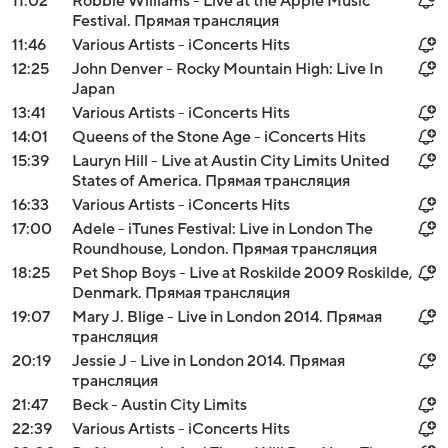
11:02
Robbie Williams - Live at the Apple Music
Festival. Прямая трансляция
11:46
Various Artists - iConcerts Hits
12:25
John Denver - Rocky Mountain High: Live In
Japan
13:41
Various Artists - iConcerts Hits
14:01
Queens of the Stone Age - iConcerts Hits
15:39
Lauryn Hill - Live at Austin City Limits United
States of America. Прямая трансляция
16:33
Various Artists - iConcerts Hits
17:00
Adele - iTunes Festival: Live in London The
Roundhouse, London. Прямая трансляция
18:25
Pet Shop Boys - Live at Roskilde 2009 Roskilde,
Denmark. Прямая трансляция
19:07
Mary J. Blige - Live in London 2014. Прямая
трансляция
20:19
Jessie J - Live in London 2014. Прямая
трансляция
21:47
Beck - Austin City Limits
22:39
Various Artists - iConcerts Hits