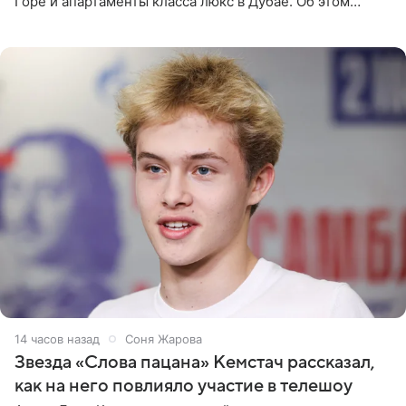
Горе и апартаменты класса люкс в Дубае. Об этом
сообщает Telegram-канал «Звездач» в рубрике «По
домам». По
14 часов назад
Соня Жарова
Звезда «Слова пацана» Кемстач рассказал,
как на него повлияло участие в телешоу