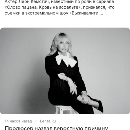
Актер Леон Кемстач, известный по роли в сериале
«Слово пацана. Кровь на асфальте», признался, что
съемки в экстремальном шоу «Выживалити.
Наследники» кардинально повлияли на его образ жизни.
Подробностями он
14 часов назад
Lenta.Ru
Продюсер назвал вероятную причину