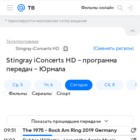
Фильмы онлайн
* транслируется московская сетка вещания
Телепрограмма
(
Сменить регион
)
Stingray iConcerts HD
Stingray iConcerts HD – программа
передач – Юрмала
Ср, 5
Чт, 6
Сегодня
Сб, 8
Вс
Фильмы
Сериалы
Спорт
Показать прошедшие передачи
09:51
The 1975 - Rock Am Ring 2019 Germany