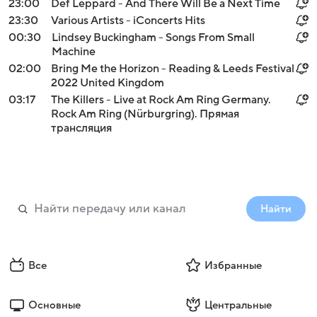
23:00
Def Leppard - And There Will Be a Next Time
23:30
Various Artists - iConcerts Hits
00:30
Lindsey Buckingham - Songs From Small
Machine
02:00
Bring Me the Horizon - Reading & Leeds Festival
2022 United Kingdom
03:17
The Killers - Live at Rock Am Ring Germany.
Rock Am Ring (Nürburgring). Прямая
трансляция
Найти
Все
Избранные
Основные
Центральные