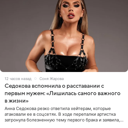
12 часов назад
Соня Жарова
Седокова вспомнила о расставании с
первым мужем: «Лишилась самого важного
в жизни»
Анна Седокова резко ответила хейтерам, которые
атаковали ее в соцсетях. В ходе перепалки артистка
затронула болезненную тему первого брака и заявила,
что чужие судьбы — не ее зона ответственности. От