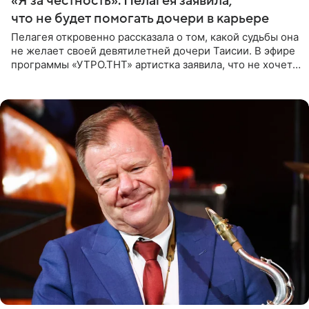
«Я за честность»: Пелагея заявила,
что не будет помогать дочери в карьере
Пелагея откровенно рассказала о том, какой судьбы она
не желает своей девятилетней дочери Таисии. В эфире
программы «УТРО.ТНТ» артистка заявила, что не хочет
для наследницы карьеры исполнительницы. Пелагея