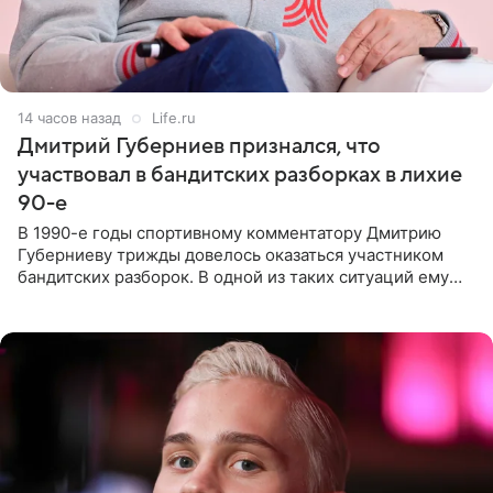
14 часов назад
Life.ru
Дмитрий Губерниев признался, что
участвовал в бандитских разборках в лихие
90-е
В 1990-е годы спортивному комментатору Дмитрию
Губерниеву трижды довелось оказаться участником
бандитских разборок. В одной из таких ситуаций ему
выдали тяжелый предмет и приказали вступить в драку,
однако он