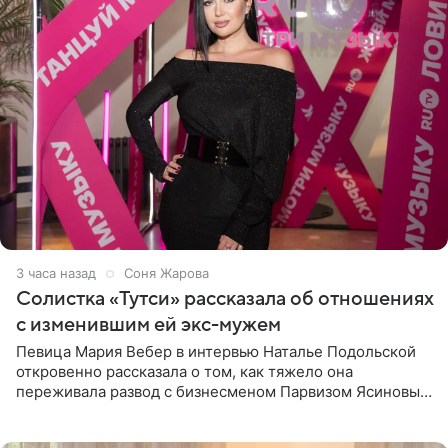
3 часа назад
Соня Жарова
Солистка «Тутси» рассказала об отношениях
с изменившим ей экс-мужем
Певица Мария Вебер в интервью Наталье Подольской
откровенно рассказала о том, как тяжело она
переживала развод с бизнесменом Парвизом Ясиновым.
Артистка призналась, что измена бывшего супруга стала
для нее