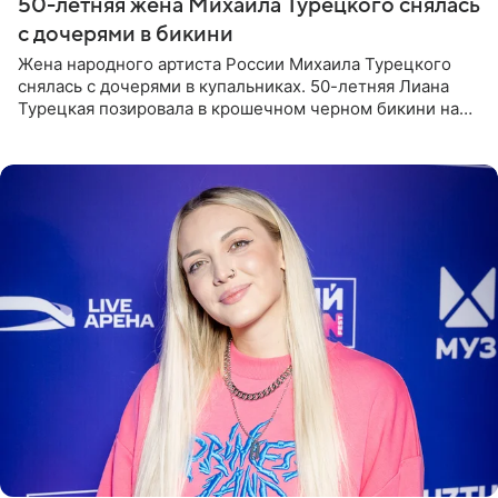
50-летняя жена Михаила Турецкого снялась
с дочерями в бикини
Жена народного артиста России Михаила Турецкого
снялась с дочерями в купальниках. 50-летняя Лиана
Турецкая позировала в крошечном черном бикини на
пляже в Италии. Ее старшая дочь Сарина для отдыха
выбрала бандо