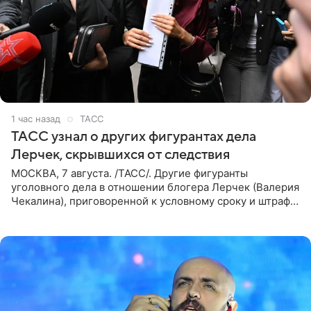
1 час назад
ТАСС
ТАСС узнал о других фигурантах дела
Лерчек, скрывшихся от следствия
МОСКВА, 7 августа. /ТАСС/. Другие фигуранты
уголовного дела в отношении блогера Лерчек (Валерия
Чекалина), приговоренной к условному сроку и штрафу,
а также ее бывшего супруга и его бывшего бизнес-
партнера,