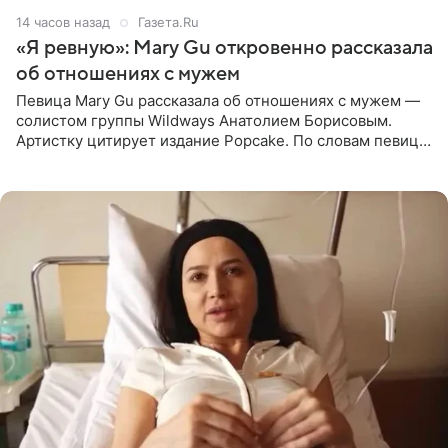
14 часов назад
Газета.Ru
«Я ревную»: Mary Gu откровенно рассказала
об отношениях с мужем
Певица Mary Gu рассказала об отношениях с мужем —
солистом группы Wildways Анатолием Борисовым.
Артистку цитирует издание Popcake. По словам певицы,
залог любви — это принять недостатки другого
человека. Также