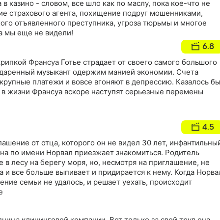
 в казино - словом, все шло как по маслу, пока кое-что не
ие страхового агента, похищение подруг мошенниками,
мого отъявленного преступника, угроза тюрьмы и многое
а мы еще не видели!
6.8
рипкой Франсуа Готье страдает от своего самого большого
 Одаренный музыкант одержим манией экономии. Счета
а крупные платежи и вовсе вгоняют в депрессию. Казалось бы
о в жизни Франсуа вскоре наступят серьезные перемены
4.5
ашение от отца, которого он не видел 30 лет, инфантильны
на по имени Норвал приезжает знакомиться. Родитель
 в лесу на берегу моря, но, несмотря на приглашение, не
а и все больше выпивает и придирается к нему. Когда Норва
ение семьи не удалось, и решает уехать, происходит
е
дница клининговой компании. Вот только за свой труд она