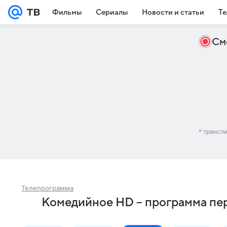
Фильмы
Сериалы
Новости и статьи
Те
См
* трансл
Телепрограмма
Комедийное HD – программа пер