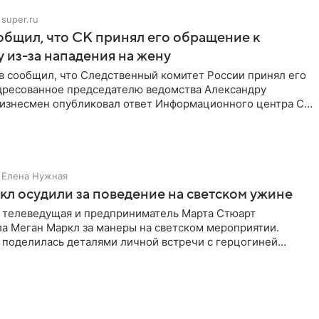
super.ru
бщил, что СК принял его обращение к
 из-за нападения на жену
в сообщил, что Следственный комитет России принял его
дресованное председателю ведомства Александру
Бизнесмен опубликовал ответ Информационного центра СК
е. В
Елена Нужная
л осудили за поведение на светском ужине
 телеведущая и предприниматель Марта Стюарт
ла Меган Маркл за манеры на светском мероприятии.
 поделилась деталями личной встречи с герцогиней
ишет PageSix. По