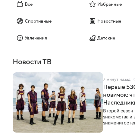
Все
Избранные
Спортивные
Новостные
Увлечения
Детские
Новости ТВ
7 минут назад
Первые 530
новичок: ч
Наследник
Второй сезон 
знакомства и 
знаменитостей
несколько дне