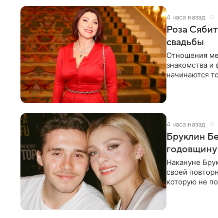
4 часа назад
Роза Сябит
свадьбы
Отношения ме
знакомства и 
начинаются то
многого,
4 часа назад
Бруклин Бе
годовщину
Накануне Бру
своей повтор
которую не по
считает это