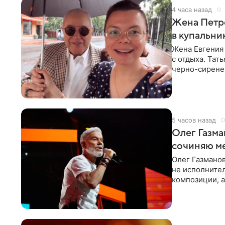
4 часа назад
Жена Петр
в купальни
Жена Евгения
с отдыха. Тат
черно-сиренев
«Татьяна,
5 часов назад
Олег Газма
сочиняю м
Олег Газманов
не исполнител
композиции, а
музыканта,