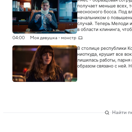
получает меньше всех, т
несносного босса. Под 
начальником о повышени
случай. Теперь Мелоди 
в области клининга, чтоб
04:00
Моя девушка - монстр
В столице республики Ко
ниоткуда, крушит все во
лишилась работы, парня 
образом связано с ней. 