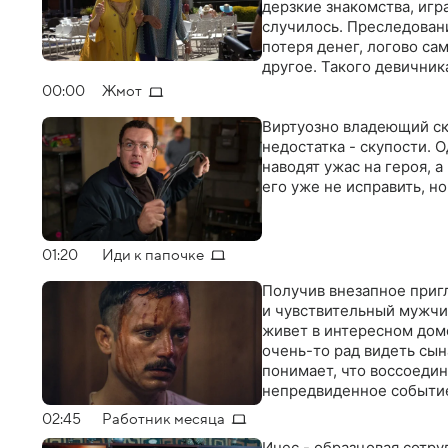
дерзкие знакомства, игра
случилось. Преследован
потеря денег, логово са
другое. Такого девичник
00:00
Жмот
Виртуозно владеющий ск
недостатка - скупости.
наводят ужас на героя, 
его уже не исправить, н
01:20
Иди к папочке
Получив внезапное пригл
и чувствительный мужчи
живет в интересном доме
очень-то рад видеть сын
понимает, что воссоедин
непредвиденное событи
02:45
Работник месяца
Инес - образцовая сотру