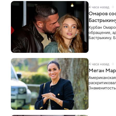
4 часа назад
Омаров соо
Бастрыкину
Курбан Омаро
обращение, а
Бастрыкину. 
в личном блог
4 часа назад
Меган Марк
Американская
раскритикова
Знаменитость
Сассекской, п