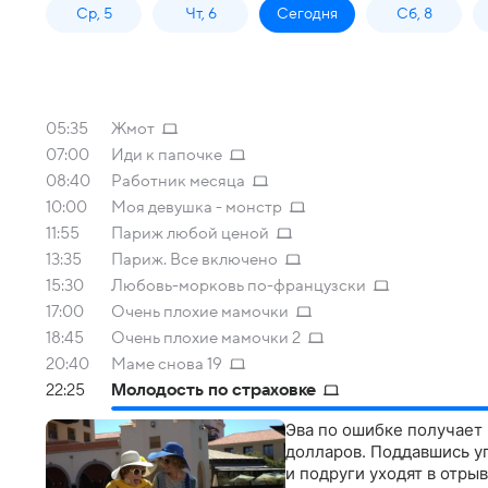
Ср, 5
Чт, 6
Сегодня
Сб, 8
05:35
Жмот
07:00
Иди к папочке
08:40
Работник месяца
10:00
Моя девушка - монстр
11:55
Париж любой ценой
13:35
Париж. Все включено
15:30
Любовь-морковь по-французски
17:00
Очень плохие мамочки
18:45
Очень плохие мамочки 2
20:40
Маме снова 19
22:25
Молодость по страховке
Эва по ошибке получает 
долларов. Поддавшись уг
и подруги уходят в отры