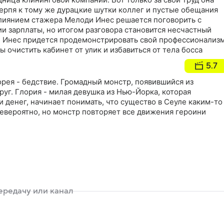
ерпя к тому же дурацкие шутки коллег и пустые обещания
влиянием стажера Мелоди Инес решается поговорить с
и зарплаты, но итогом разговора становится несчастный
и Инес придется продемонстрировать свой профессионализ
ы очистить кабинет от улик и избавиться от тела босса
5.7
рея - бедствие. Громадный монстр, появившийся из
круг. Глория - милая девушка из Нью-Йорка, которая
и денег, начинает понимать, что существо в Сеуле каким-то
Невероятно, но монстр повторяет все движения героини