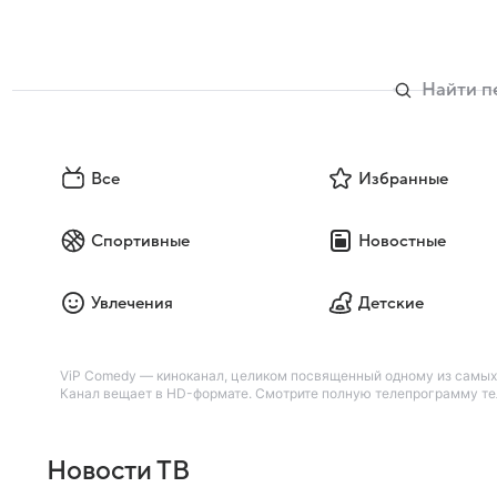
Все
Избранные
Спортивные
Новостные
Увлечения
Детские
ViP Comedy — киноканал, целиком посвященный одному из самых 
Канал вещает в HD-формате. Смотрите полную телепрограмму теле
Новости ТВ