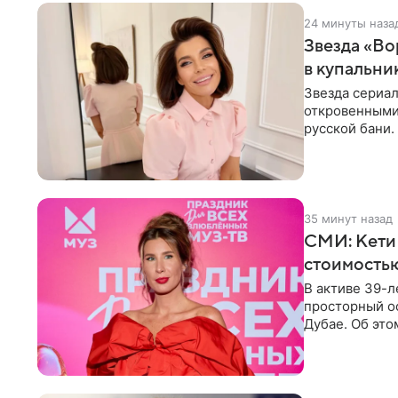
24 минуты наза
Звезда «Во
в купальни
Звезда сериа
откровенными 
русской бани.
компании
35 минут назад
СМИ: Кети
стоимость
В активе 39-л
просторный ос
Дубае. Об это
домам». По