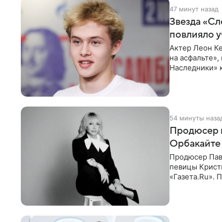
47 минут назад
Звезда «Сл
повлияло у
Актер Леон Ке
на асфальте»,
Наследники» 
он
54 минуты наза
Продюсер 
Орбакайте 
Продюсер Пав
певицы Крист
«Газета.Ru».
Батума могли