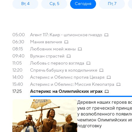
Вт, 4
Ср, 5
Сегодня
Пт, 7
05:00
Агент 117: Каир - шпионское гнездо
06:30
Мания величия
08:15
Любовник моей жены
09:40
Вулкан страстей
11:05
Любовь с первого взгляда
12:20
Спрячь бабушку в холодильнике
14:00
Астерикс и Обеликс против Цезаря
15:40
Астерикс и Обеликс: Миссия Клеопатра
17:25
Астерикс на Олимпийских играх
Деревня наших героев в
ума от греческой принц
у возлюбленного появилс
чемпион Олимпийских иг
подготовку