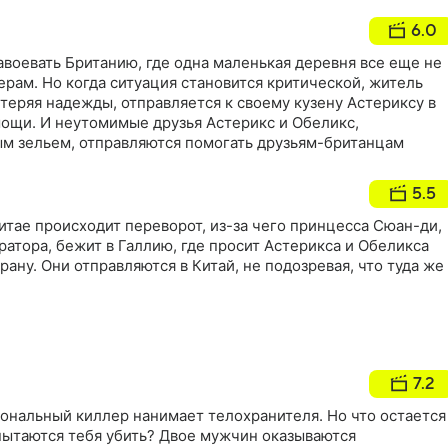
6.0
воевать Британию, где одна маленькая деревня все еще не
рам. Но когда ситуация становится критической, житель
теряя надежды, отправляется к своему кузену Астериксу в
мощи. И неутомимые друзья Астерикс и Обеликс,
 зельем, отправляются помогать друзьям-британцам
5.5
Китае происходит переворот, из-за чего принцесса Сюан-ди,
атора, бежит в Галлию, где просит Астерикса и Обеликса
рану. Они отправляются в Китай, не подозревая, что туда же
7.2
иональный киллер нанимает телохранителя. Но что остается
 пытаются тебя убить? Двое мужчин оказываются