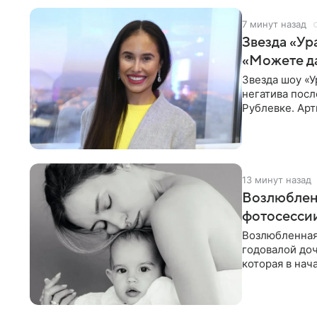
7 минут назад
Звезда «Ур
«Можете д
Звезда шоу «У
негатива посл
Рублевке. Арт
реакция публ
13 минут назад
Возлюблен
фотосессии
Возлюбленная
годовалой до
которая в нач
Фото появилис