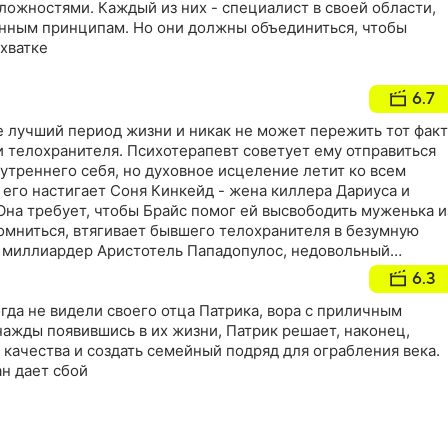
ожностями. Каждый из них - специалист в своей области,
нным принципам. Но они должны объединиться, чтобы
хватке
6.7
 лучший период жизни и никак не может пережить тот факт
 телохранителя. Психотерапевт советует ему отправиться
нутреннего себя, но духовное исцеление летит ко всем
е его настигает Соня Кинкейд - жена киллера Дариуса и
Она требует, чтобы Брайс помог ей высвободить муженька и
помниться, втягивает бывшего телохранителя в безумную
 миллиардер Аристотель Пападопулос, недовольный
, заполучает хакерскую технологию и готовится уничтожить
6.3
да не видели своего отца Патрика, вора с приличным
ажды появившись в их жизни, Патрик решает, наконец,
 качества и создать семейный подряд для ограбления века.
н дает сбой