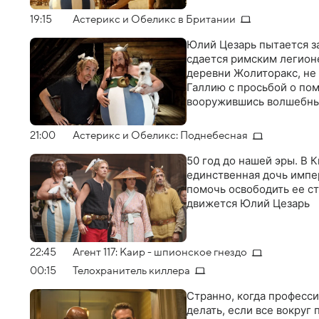
19:15
Астерикс и Обеликс в Британии
Юлий Цезарь пытается за
сдается римским легионе
деревни Жолиторакс, не 
Галлию с просьбой о по
вооружившись волшебным
21:00
Астерикс и Обеликс: Поднебесная
50 год до нашей эры. В 
единственная дочь импер
помочь освободить ее ст
движется Юлий Цезарь
22:45
Агент 117: Каир - шпионское гнездо
00:15
Телохранитель киллера
Странно, когда професс
делать, если все вокруг