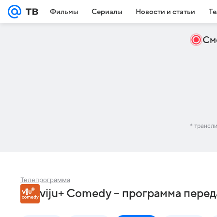
Фильмы
Сериалы
Новости и статьи
Те
См
* трансл
Телепрограмма
viju+ Comedy – программа перед