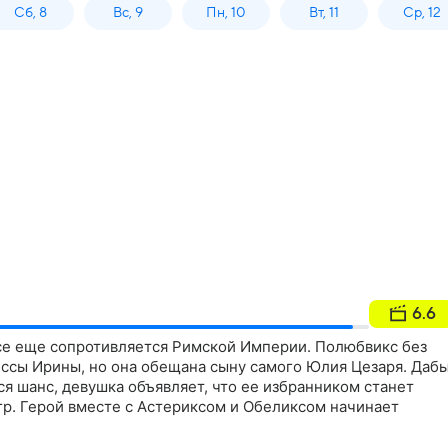
Сб, 8
Вс, 9
Пн, 10
Вт, 11
Ср, 12
6.6
се еще сопротивляется Римской Империи. Полюбвикс без
ессы Ирины, но она обещана сыну самого Юлия Цезаря. Даб
я шанс, девушка объявляет, что ее избранником станет
р. Герой вместе с Астериксом и Обеликсом начинает