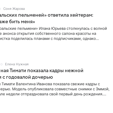
Соня Жарова
альских пельменей» ответила хейтерам:
аже бить меня»
ральские пельмени» Илана Юрьева столкнулась с волной
е анонса открытия собственного салона красоты на
истка поделилась планами с подписчиками, однако
ики
Елена Нужная
ная Тимати показала кадры нежной
 с годовалой дочерью
 Тимати Валентина Иванова показала свежие кадры с
черью. Модель опубликовала совместные снимки с Эммой,
але недели отпраздновала свой первый день рождения.
ь в