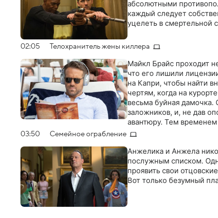
абсолютными противопол
каждый следует собстве
уцелеть в смертельной с
02:05
Телохранитель жены киллера
Майкл Брайс проходит не
что его лишили лицензии
на Капри, чтобы найти в
чертям, когда на курорт
весьма буйная дамочка. 
заложников, и, не дав о
авантюру. Тем временем
отношением ЕС к Греции
03:50
Семейное ограбление
Европу
Анжелика и Анжела никог
послужным списком. Одн
проявить свои отцовские
Вот только безумный пла