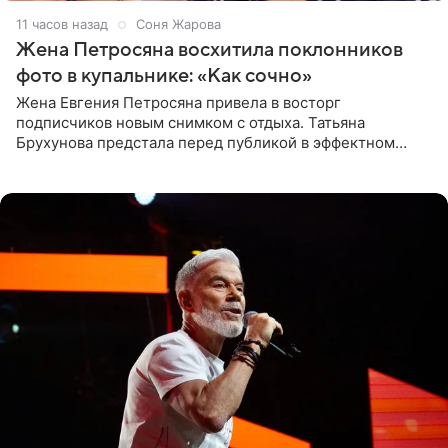
11 часов назад
Соня Жарова
Жена Петросяна восхитила поклонников
фото в купальнике: «Как сочно»
Жена Евгения Петросяна привела в восторг
подписчиков новым снимком с отдыха. Татьяна
Брухунова предстала перед публикой в эффектном
черно-сиреневом монокини, позируя прямо в бассейне.
«Ох, как сочно», «Татьяна,