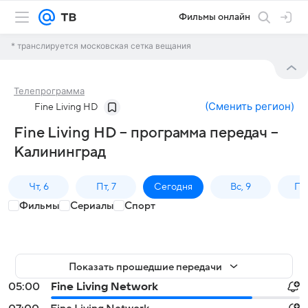
Фильмы онлайн
* транслируется московская сетка вещания
Телепрограмма
(
Сменить регион
)
Fine Living HD
Fine Living HD – программа передач –
Калининград
Чт, 6
Пт, 7
Сегодня
Вс, 9
Пн,
Фильмы
Сериалы
Спорт
Показать прошедшие передачи
05:00
Fine Living Network