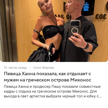
12 часов назад
Соня Жарова
Певица Ханна показала, как отдыхает с
мужем на греческом острове Миконос
Певица Ханна и продюсер Пашу показали совместные
кадры с отдыха на греческом острове Миконос. Для
выхода в свет артистка выбрала черный топ и юбку с
высоким разрезом. Дополнили образ босоножки в тон,
серьги с