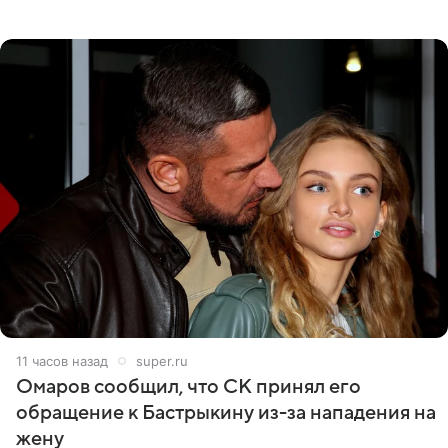
никого из клана Бекхэм. По словам инсайдеров, пара
считает это
11 часов назад
super.ru
Омаров сообщил, что СК принял его
обращение к Бастрыкину из-за нападения на
жену