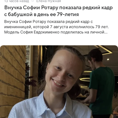
13 часов назад
Елена Нужная
Внучка Софии Ротару показала редкий кадр
с бабушкой в день ее 79-летия
Внучка Софии Ротару показала редкий кадр с
именинницей, которой 7 августа исполнилось 79 лет.
Модель София Евдокименко поделилась на личной
странице в социальной сети фотографией знаменитой
бабушки. На снимке