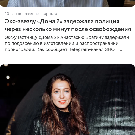
13 часов назад
super.ru
Экс‑звезду «Дома 2» задержала полиция
через несколько минут после освобождения
Экс‑участницу «Дома 2» Анастасию Брагину задержали
по подозрению в изготовлении и распространении
порнографии. Как сообщает Telegram-канал SHOT,
девушка может оказаться в СИЗО. Следствие
ходатайствует об