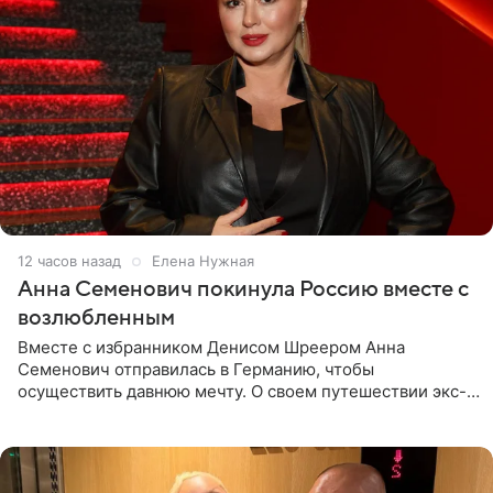
12 часов назад
Елена Нужная
Анна Семенович покинула Россию вместе с
возлюбленным
Вместе с избранником Денисом Шреером Анна
Семенович отправилась в Германию, чтобы
осуществить давнюю мечту. О своем путешествии экс-
солистка «Блестящих» рассказала поклонникам на
личной странице в социальной