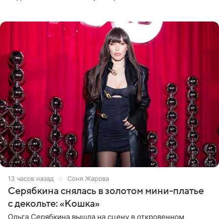
знаменитость предстала перед поклонниками в ярком
розовом купальнике с
13 часов назад
Соня Жарова
Серябкина снялась в золотом мини-платье
с декольте: «Кошка»
Ольга Серябкина вышла на сцену в откровенном