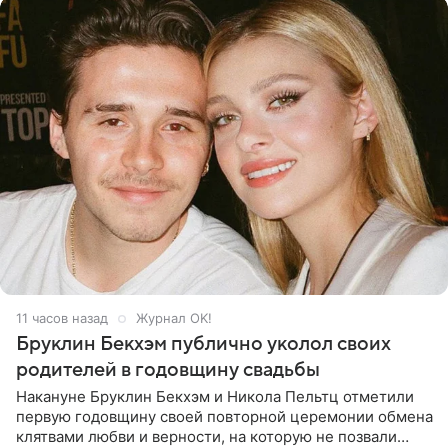
11 часов назад
Журнал OK!
Бруклин Бекхэм публично уколол своих
родителей в годовщину свадьбы
Накануне Бруклин Бекхэм и Никола Пельтц отметили
первую годовщину своей повторной церемонии обмена
клятвами любви и верности, на которую не позвали