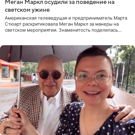
Меган Маркл осудили за поведение на
светском ужине
Американская телеведущая и предприниматель Марта
Стюарт раскритиковала Меган Маркл за манеры на
светском мероприятии. Знаменитость поделилась
деталями личной встречи с герцогиней Сассекской,
пишет PageSix. По