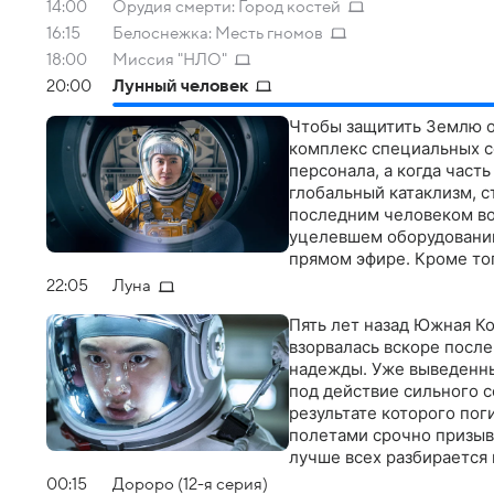
14:00
Орудия смерти: Город костей
16:15
Белоснежка: Месть гномов
18:00
Миссия "НЛО"
20:00
Лунный человек
Чтобы защитить Землю от
комплекс специальных с
персонала, а когда част
глобальный катаклизм, с
последним человеком во 
уцелевшем оборудовании
прямом эфире. Кроме то
животное очень сильное
22:05
Луна
Пять лет назад Южная Ко
взорвалась вскоре после
надежды. Уже выведенны
под действие сильного с
результате которого пог
полетами срочно призыв
лучше всех разбирается
космонавту завершить м
00:15
Дороро (12-я серия)