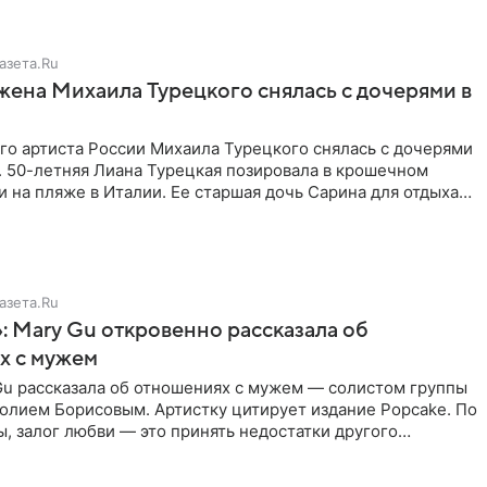
азета.Ru
жена Михаила Турецкого снялась с дочерями в
го артиста России Михаила Турецкого снялась с дочерями
. 50-летняя Лиана Турецкая позировала в крошечном
 на пляже в Италии. Ее старшая дочь Сарина для отдыха
о
азета.Ru
: Mary Gu откровенно рассказала об
х с мужем
Gu рассказала об отношениях с мужем — солистом группы
олием Борисовым. Артистку цитирует издание Popcake. По
, залог любви — это принять недостатки другого
кже