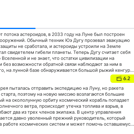
 потока астероидов, в 2033 году на Луне был построен
ооружений. Обычный техник Юэ Дугу прозевал эвакуацию
ь защиты не сработала, и астероиды устроили на Земле
тал свидетелем гибели планеты. Теперь Дугу считает себя
Вселенной и не знает, что остатки цивилизации на
 без возможности обратной связи наблюдают за ним в
го, на лунной базе обнаруживается большой рыжий кенгуру 
 и опасное
6.2
рея пыталась отправить экспедицию на Луну, но ракета
 старта, поэтому на новую миссию возлагаются большие
й на окололунную орбиту космический корабль попадает
олнечного ветра, происходит утечка топлива и взрыв, в
ибают два из трех членов экипажа. В центр управления
ается давно уволенный прежний руководитель, который
 в работе космических систем и может помочь оставшемуся
иссию и вернуться на Землю живым