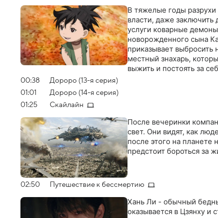
В тяжелые годы разрухи 
власти, даже заключить 
услуги коварные демоны 
новорожденного сына Ка
приказывает выбросить н
местный знахарь, которы
выжить и постоять за се
живет и растет и развива
00:38
Дороро (13-я серия)
ему предстоит победить 
01:01
Дороро (14-я серия)
них Хяккимару постепенн
01:25
Скайлайн
праву. Однажды он случа
необычным путником
После вечеринки компани
свет. Они видят, как люд
после этого на планете 
предстоит бороться за 
02:50
Путешествие к бессмертию
Хань Ли - обычный бедн
оказывается в Цзянху и 