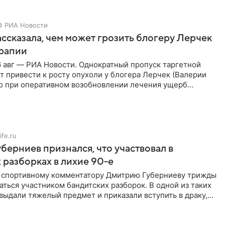
© РИА Новости
ссказала, чем может грозить блогеру Лерчек
ерапии
 авг — РИА Новости. Однократный пропуск таргетной
 привести к росту опухоли у блогера Лерчек (Валерии
но при оперативном возобновлении лечения ущерб
ритичен,
ife.ru
берниев признался, что участвовал в
 разборках в лихие 90-е
ы спортивному комментатору Дмитрию Губерниеву трижды
аться участником бандитских разборок. В одной из таких
выдали тяжелый предмет и приказали вступить в драку,