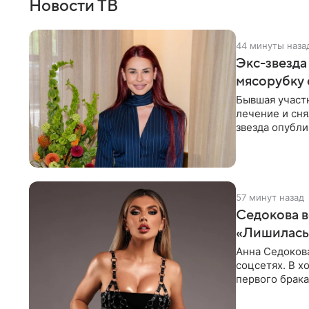
Новости ТВ
44 минуты наза
Экс-звезда
мясорубку 
Бывшая участ
лечение и сня
звезда опубли
процесс снят
57 минут назад
Седокова в
«Лишилась 
Анна Седокова
соцсетях. В х
первого брака
ответственнос