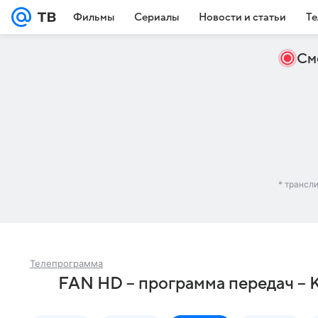
Фильмы
Сериалы
Новости и статьи
Те
См
* трансл
Телепрограмма
FAN HD – программа передач – 