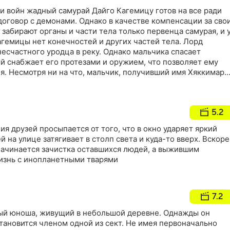
и войн жадный самурай Дайго Кагемицу готов на все ради
договор с демонами. Однако в качестве компенсации за сво
забирают органы и части тела только первенца самурая, и 
гемицы нет конечностей и других частей тела. Лорд
есчастного уродца в реку. Однако мальчика спасает
й снабжает его протезами и оружием, что позволяет ему
бя. Несмотря ни на что, мальчик, получивший имя Хяккимару,
ется. Хотя он ничего не видит, не слышит и не чувствует,
демонов, принесших его в жертву. Со смертью каждого из
о возвращает часть себя, которая принадлежит ему по
5.2
йно спасает маленькую Дороро, и та увязывается за
я друзей просыпается от того, что в окно ударяет яркий
ей на улице затягивает в столп света и куда-то вверх. Вскоре
начинается зачистка оставшихся людей, а выжившим
жизнь с инопланетными тварями
7.2
ый юноша, живущий в небольшой деревне. Однажды он
становится членом одной из сект. Не имея первоначально