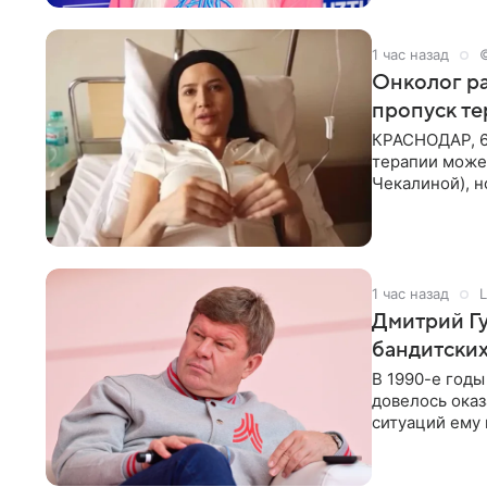
1 час назад
Онколог ра
пропуск т
КРАСНОДАР, 6
терапии может
Чекалиной), 
здоровью не к
1 час назад
L
Дмитрий Гу
бандитских
В 1990-е год
довелось оказ
ситуаций ему 
однако он