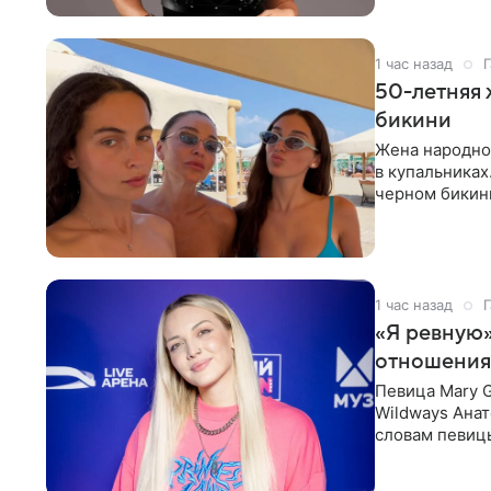
1 час назад
Г
50-летняя 
бикини
Жена народно
в купальниках
черном бикини
выбрала банд
1 час назад
Г
«Я ревную»
отношения
Певица Mary 
Wildways Анат
словам певицы
человека. Та