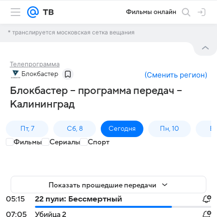
Фильмы онлайн
* транслируется московская сетка вещания
Телепрограмма
Блокбастер
(
Сменить регион
)
Блокбастер – программа передач –
Калининград
Пт, 7
Сб, 8
Сегодня
Пн, 10
Вт,
Фильмы
Сериалы
Спорт
Показать прошедшие передачи
05:15
22 пули: Бессмертный
07:05
Убийца 2