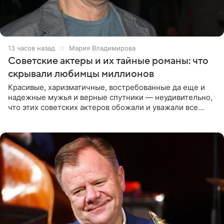
13 часов назад
Мария Владимирова
Советские актеры и их тайные романы: что
скрывали любимцы миллионов
Красивые, харизматичные, востребованные да еще и
надежные мужья и верные спутники — неудивительно,
что этих советских актеров обожали и уважали все
женщины большой страны, и наверняка не раз ставили
их в