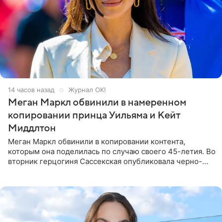
14 часов назад
Журнал OK!
Меган Маркл обвинили в намеренном
копировании принца Уильяма и Кейт
Миддлтон
Меган Маркл обвинили в копировании контента,
которым она поделилась по случаю своего 45-летия. Во
вторник герцогиня Сассекская опубликовала черно-
белую фотографию, на которой она прыгает в бассейн с
воздушными