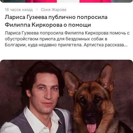
16 часов назад
Соня Жарова
Лариса Гузеева публично попросила
Филиппа Киркорова о помощи
Лариса Гузеева попросила Филиппа Киркорова помочь с
обустройством приюта для бездомных собак в
Болгарии, куда недавно прилетела. Артистка рассказала
о местных волонтерах, которые временно забирают
животных к