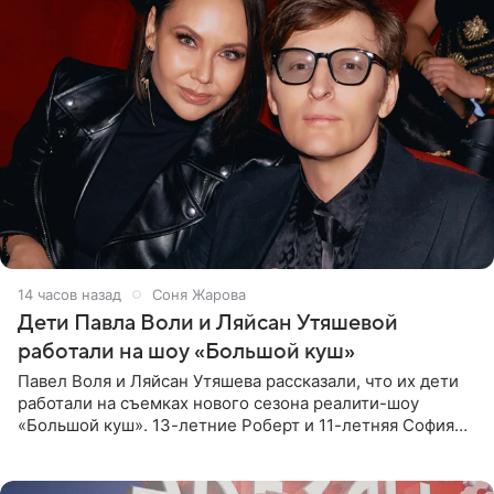
14 часов назад
Соня Жарова
Дети Павла Воли и Ляйсан Утяшевой
работали на шоу «Большой куш»
Павел Воля и Ляйсан Утяшева рассказали, что их дети
работали на съемках нового сезона реалити-шоу
«Большой куш». 13-летние Роберт и 11-летняя София
отправились вместе с родителями в Таиланд и успели
поработать