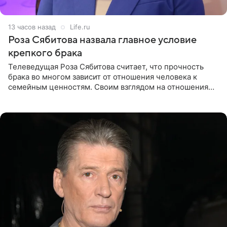
13 часов назад
Life.ru
Роза Сябитова назвала главное условие
крепкого брака
Телеведущая Роза Сябитова считает, что прочность
брака во многом зависит от отношения человека к
семейным ценностям. Своим взглядом на отношения
телеведущая поделилась с корреспондентом Пятого
канала на