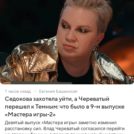
7 часов назад
Евгения Башинская
Седокова захотела уйти, а Череватый
перешел к Темным: что было в 9-м выпуске
«Мастера игры-2»
Девятый выпуск «Мастера игры» заметно изменил
расстановку сил. Влад Череватый согласился перейти