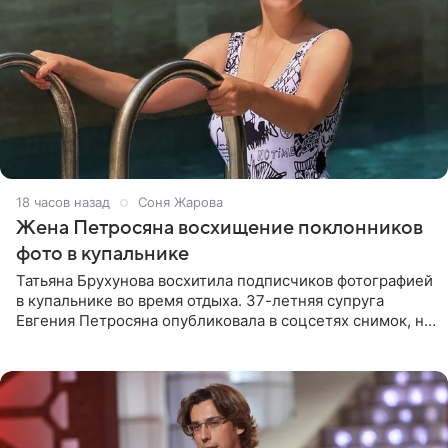
18 часов назад
Соня Жарова
Жена Петросяна восхищение поклонников
фото в купальнике
Татьяна Брухунова восхитила подписчиков фотографией
в купальнике во время отдыха. 37-летняя супруга
Евгения Петросяна опубликовала в соцсетях снимок, на
котором позирует у бассейна в белоснежном монокини
с