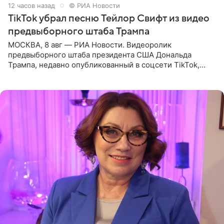
12 часов назад
© РИА Новости
TikTok убрал песню Тейлор Свифт из видео
предвыборного штаба Трампа
МОСКВА, 8 авг — РИА Новости. Видеоролик
предвыборного штаба президента США Дональда
Трампа, недавно опубликованный в соцсети TikTok,
остался без звуковой дорожки в виде песни August
(«Август») американской