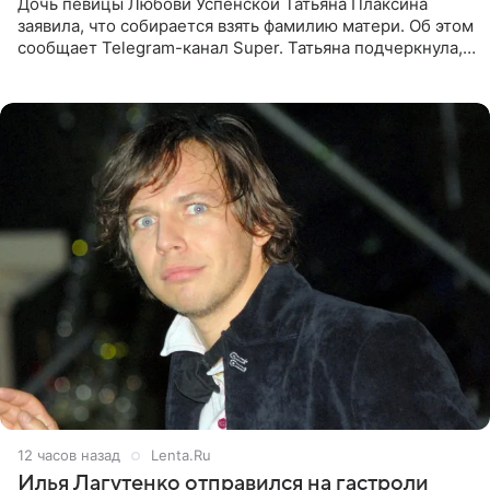
Дочь певицы Любови Успенской Татьяна Плаксина
заявила, что собирается взять фамилию матери. Об этом
сообщает Telegram-канал Super. Татьяна подчеркнула,
что приняла решение о смене фамилии, поскольку
именно от
12 часов назад
Lenta.Ru
Илья Лагутенко отправился на гастроли