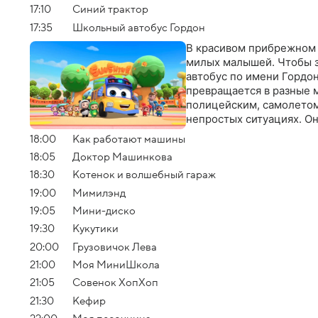
17:10
Синий трактор
17:35
Школьный автобус Гордон
В красивом прибрежном г
милых малышей. Чтобы з
автобус по имени Гордон
превращается в разные 
полицейским, самолетом
непростых ситуациях. Он
18:00
Как работают машины
18:05
Доктор Машинкова
18:30
Котенок и волшебный гараж
19:00
Мимилэнд
19:05
Мини-диско
19:30
Кукутики
20:00
Грузовичок Лева
21:00
Моя МиниШкола
21:05
Совенок ХопХоп
21:30
Кефир