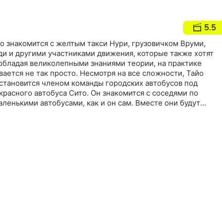
5.5
о знакомится с желтым такси Нури, грузовичком Вруми,
и и другими участниками движения, которые также хотят
 обладая великолепными знаниями теории, на практике
вается не так просто. Несмотря на все сложности, Тайо
 становится членом команды городских автобусов под
расного автобуса Сито. Он знакомится с соседями по
аленькими автобусами, как и он сам. Вместе они будут
ессию и, конечно же, развлекаться