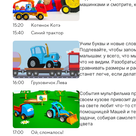
машинками и смотрите, к
15:20
Котенок Котэ
15:40
Синий трактор
Учим буквы и новые сло
Подпевайте, чтобы запом
малышам: у всего, что мы
что не видим. Разобратьс
сравнивать размеры и ра
станет легче, если делат
16:00
Грузовичок Лева
События мультфильма пр
своем кузове привозит 
на свете любит что-то с
помощницей Машей и те
задачи, собирая самолет
цвета
17:00
Ой, сломалось!