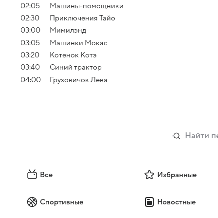
02:05
Машины-помощники
02:30
Приключения Тайо
03:00
Мимилэнд
03:05
Машинки Мокас
03:20
Котенок Котэ
03:40
Синий трактор
04:00
Грузовичок Лева
Все
Избранные
Спортивные
Новостные