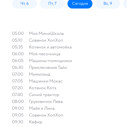
Чт, 6
Пт, 7
Сегодня
Вс, 9
05:00
Моя МиниШкола
05:10
Совенок ХопХоп
05:35
Котенок и автомойка
06:00
Моя песочница
06:05
Машины-помощники
06:30
Приключения Тайо
07:00
Мимилэнд
07:05
Машинки Мокас
07:20
Котенок Котэ
07:40
Синий трактор
08:00
Грузовичок Лева
09:00
Майя и Лина
09:05
Совенок ХопХоп
09:30
Кефир