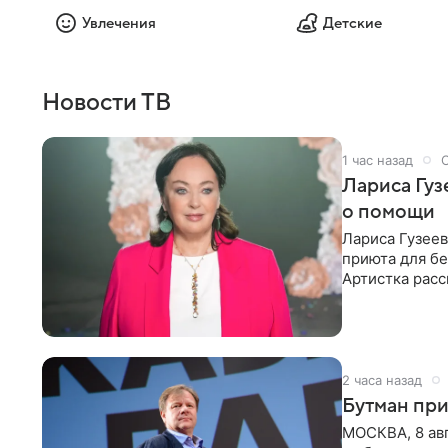
Увлечения
Детские
Новости ТВ
1 час назад
Лариса Гу
о помощи
Лариса Гузее
приюта для бе
Артистка расс
животных к
2 часа назад
Бутман при
МОСКВА, 8 ав