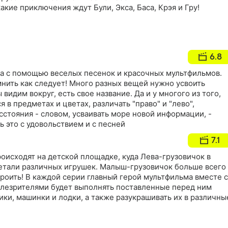
акие приключения ждут Були, Экса, Баса, Крэя и Гру!
6.8
ва с помощью веселых песенок и красочных мультфильмов.
нить как следует! Много разных вещей нужно усвоить
 видим вокруг, есть свое название. Да и у многого из того,
я в предметах и цветах, различать "право" и "лево",
сстояния - словом, усваивать море новой информации, -
ь это с удовольствием и с песней
7.1
оисходят на детской площадке, куда Лева-грузовичок в
детали различных игрушек. Малыш-грузовичок больше всего
троить! В каждой серии главный герой мультфильма вместе с
лезрителями будет выполнять поставленные перед ним
ики, машинки и лодки, а также разукрашивать их в различны