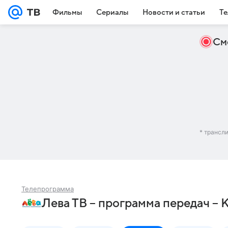
Фильмы
Сериалы
Новости и статьи
Те
См
* трансл
Телепрограмма
Лева ТВ – программа передач – 