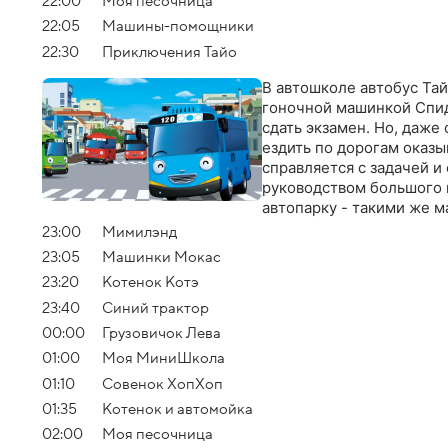
22:00
Моя песочница
22:05
Машины-помощники
22:30
Приключения Тайо
В автошколе автобус Тай
гоночной машинкой Спид
сдать экзамен. Но, даже
ездить по дорогам оказы
справляется с задачей и
руководством большого к
автопарку - такими же м
учиться, осваивать проф
23:00
Мимилэнд
23:05
Машинки Мокас
23:20
Котенок Котэ
23:40
Синий трактор
00:00
Грузовичок Лева
01:00
Моя МиниШкола
01:10
Совенок ХопХоп
01:35
Котенок и автомойка
02:00
Моя песочница