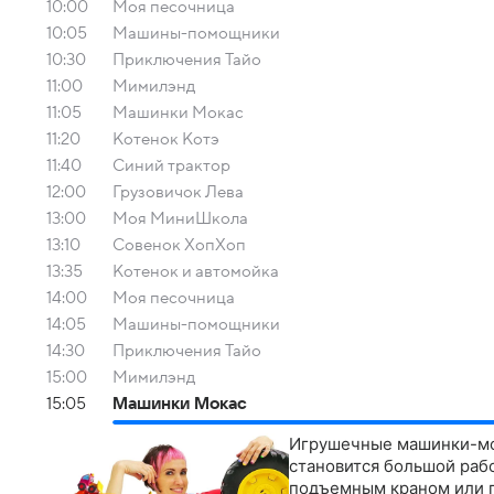
10:00
Моя песочница
10:05
Машины-помощники
10:30
Приключения Тайо
11:00
Мимилэнд
11:05
Машинки Мокас
11:20
Котенок Котэ
11:40
Синий трактор
12:00
Грузовичок Лева
13:00
Моя МиниШкола
13:10
Совенок ХопХоп
13:35
Котенок и автомойка
14:00
Моя песочница
14:05
Машины-помощники
14:30
Приключения Тайо
15:00
Мимилэнд
15:05
Машинки Мокас
Игрушечные машинки-мо
становится большой рабо
подъемным краном или 