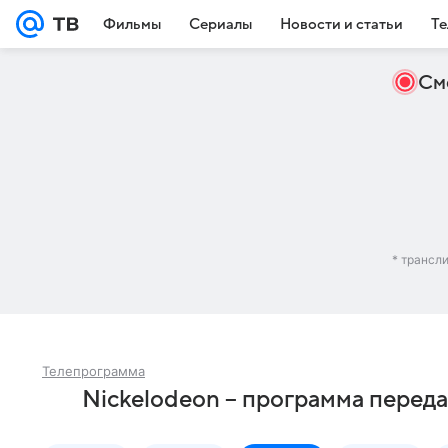
Фильмы
Сериалы
Новости и статьи
Те
См
* трансл
Телепрограмма
Nickelodeon – программа переда