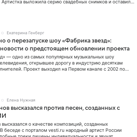
. Артистка выложила серию свадебных снимков и оставила
Екатерина Генберг
но о перезапуске шоу «Фабрика звезд»:
новости о предстоящем обновлении проекта
зд» — одно из самых популярных музыкальных шоу
телевидения, открывшее дорогу в индустрию десяткам
лнителей. Проект выходил на Первом канале с 2002 по
тем
Елена Нужная
нов высказался против песен, созданных с
ИИ
 высказался о качестве композиций, созданных
В беседе с порталом vesti.ru народный артист России
одобные треки лишены индивидуальности и звучат