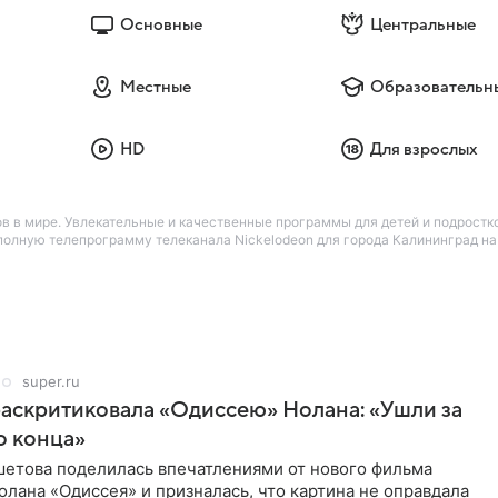
Основные
Центральные
Местные
Образовательн
HD
Для взрослых
в в мире. Увлекательные и качественные программы для детей и подростко
лную телепрограмму телеканала Nickelodeon для города Калининград на 
super.ru
аскритиковала «Одиссею» Нолана: «Ушли за
о конца»
шетова поделилась впечатлениями от нового фильма
лана «Одиссея» и призналась, что картина не оправдала