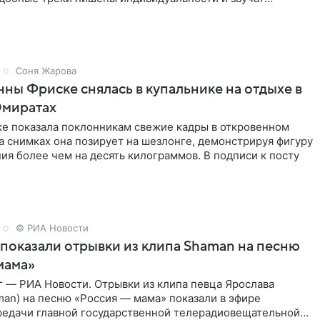
 мнению
Соня Жарова
ны Фриске снялась в купальнике на отдыхе в
Эмиратах
ке показала поклонникам свежие кадры в откровенном
а снимках она позирует на шезлонге, демонстрируя фигуру
ия более чем на десять килограммов. В подписи к посту
© РИА Новости
показали отрывки из клипа Shaman на песню
мама»
г — РИА Новости. Отрывки из клипа певца Ярослава
an) на песню «Россия — мама» показали в эфире
редачи главной государственной телерадиовещательной