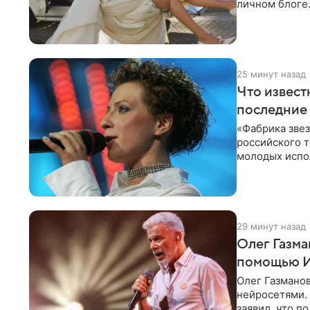
личном блоге
лаконичную
25 минут назад
Что извест
последние 
«Фабрика зве
российского 
молодых испо
2007 год, а за
29 минут назад
Олег Газма
помощью 
Олег Газманов
нейросетями. 
заявил, что п