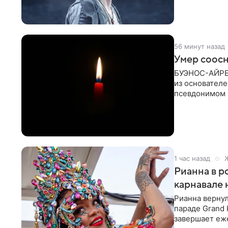
корпорации И
56 минут назад
Умер соосн
БУЭНОС-АЙРЕС,
из основателе
псевдонимом 
его бывший
1 час назад
Рианна в р
карнавале 
Рианна вернул
параде Grand
завершает еж