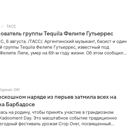
спании RTVE.
ТАСС
ователь группы Tequila Фелипе Гутьеррес
 6 августа. /ТАСС/. Аргентинский музыкант, басист и один
й группы Tequila Фелипе Гутьеррес, известный под
Фелипе Липе, умер на 69-м году жизни. Об этом сообщил
Журнал OK!
оскошном наряде из перьев затмила всех на
на Барбадосе
ась на родину, чтобы принять участие в грандиозном
 Kadooment Day. Это масштабное событие традиционно
егодный фестиваль урожая Crop Over, посвященный