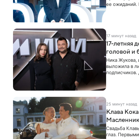
ее ожиданий. 
стали
17 минут назад
17-летняя 
головой и
Ника Жукова, 
выложила в л
подписчиков.
предстала пер
25 минут назад
Клава Кока
Масленнико
Свадьба Клав
глаз. Первыми