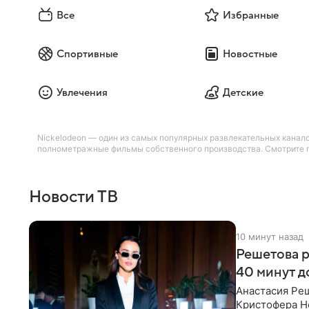
Все
Избранные
Спортивные
Новостные
Увлечения
Детские
Nickelodeon — один из самых популярных развлекательных канало
полнометражные фильмы собственного производства. Смотрите по
Новости ТВ
10 минут назад
Решетова р
40 минут д
Анастасия Ре
Кристофера Но