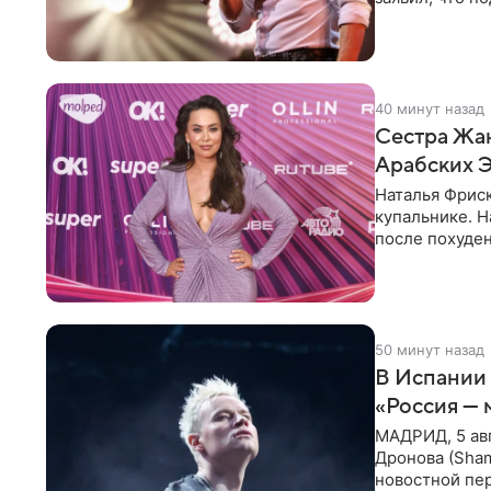
шаблонно. По
40 минут назад
Сестра Жан
Арабских 
Наталья Фрис
купальнике. Н
после похуден
50 минут назад
В Испании 
«Россия — 
МАДРИД, 5 ав
Дронова (Sham
новостной пе