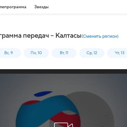
лепрограмма
Звезды
грамма передач – Калтасы
(
Сменить регион
)
Вс, 9
Пн, 10
Вт, 11
Ср, 12
Чт, 13