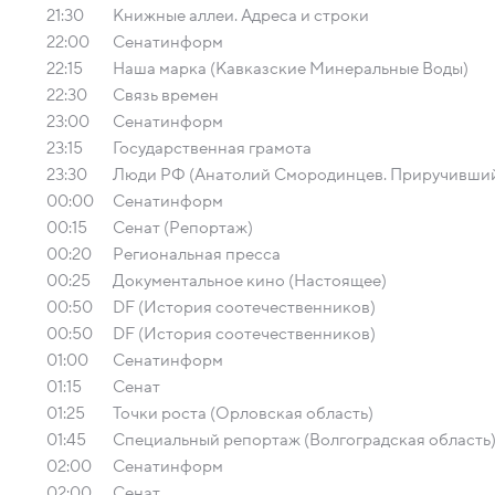
21:30
Книжные аллеи. Адреса и строки
22:00
Сенатинформ
22:15
Наша марка (Кавказские Минеральные Воды)
22:30
Связь времен
23:00
Сенатинформ
23:15
Государственная грамота
23:30
Люди РФ (Анатолий Смородинцев. Приручивший
00:00
Сенатинформ
00:15
Сенат (Репортаж)
00:20
Региональная пресса
00:25
Документальное кино (Настоящее)
00:50
DF (История соотечественников)
00:50
DF (История соотечественников)
01:00
Сенатинформ
01:15
Сенат
01:25
Точки роста (Орловская область)
01:45
Специальный репортаж (Волгоградская область
02:00
Сенатинформ
02:00
Сенат