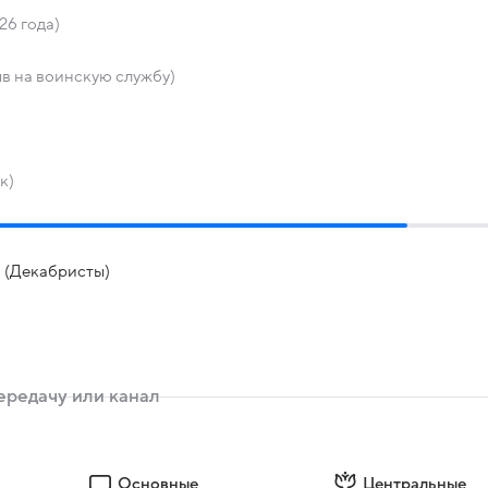
26 года)
в на воинскую службу)
к)
и (Декабристы)
Основные
Центральные