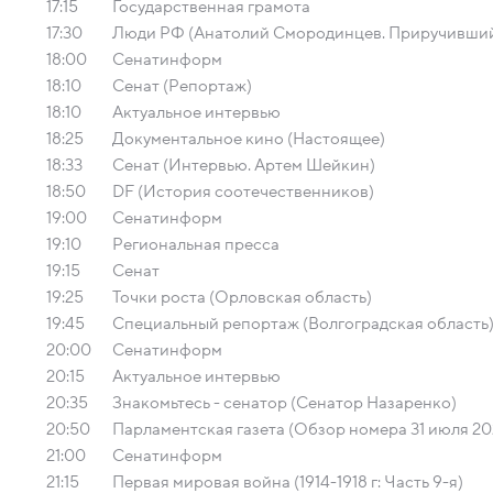
17:15
Государственная грамота
17:30
Люди РФ (Анатолий Смородинцев. Приручивший
18:00
Сенатинформ
18:10
Сенат (Репортаж)
18:10
Актуальное интервью
18:25
Документальное кино (Настоящее)
18:33
Сенат (Интервью. Артем Шейкин)
18:50
DF (История соотечественников)
19:00
Сенатинформ
19:10
Региональная пресса
19:15
Сенат
19:25
Точки роста (Орловская область)
19:45
Специальный репортаж (Волгоградская область
20:00
Сенатинформ
20:15
Актуальное интервью
20:35
Знакомьтесь - сенатор (Сенатор Назаренко)
20:50
Парламентская газета (Обзор номера 31 июля 20
21:00
Сенатинформ
21:15
Первая мировая война (1914-1918 г: Часть 9-я)