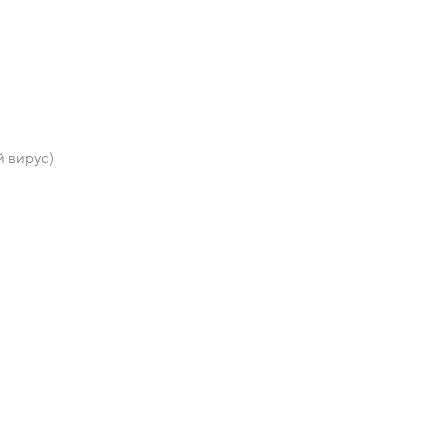
 вирус)
)