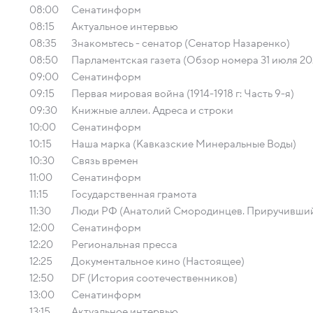
08:00
Сенатинформ
08:15
Актуальное интервью
08:35
Знакомьтесь - сенатор (Сенатор Назаренко)
08:50
Парламентская газета (Обзор номера 31 июля 20
09:00
Сенатинформ
09:15
Первая мировая война (1914-1918 г: Часть 9-я)
09:30
Книжные аллеи. Адреса и строки
10:00
Сенатинформ
10:15
Наша марка (Кавказские Минеральные Воды)
10:30
Связь времен
11:00
Сенатинформ
11:15
Государственная грамота
11:30
Люди РФ (Анатолий Смородинцев. Приручивший
12:00
Сенатинформ
12:20
Региональная пресса
12:25
Документальное кино (Настоящее)
12:50
DF (История соотечественников)
13:00
Сенатинформ
13:15
Актуальное интервью