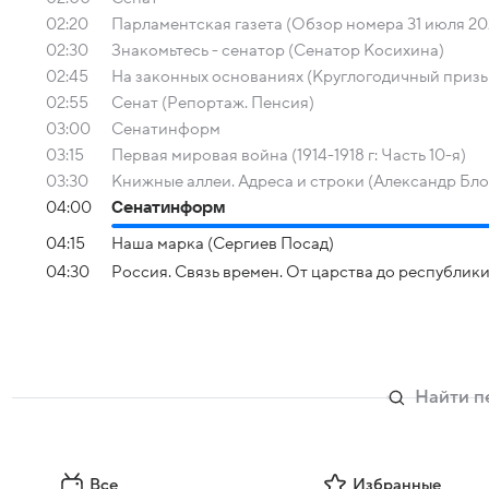
02:20
Парламентская газета (Обзор номера 31 июля 20
02:30
Знакомьтесь - сенатор (Сенатор Косихина)
02:45
На законных основаниях (Круглогодичный призы
02:55
Сенат (Репортаж. Пенсия)
03:00
Сенатинформ
03:15
Первая мировая война (1914-1918 г: Часть 10-я)
03:30
Книжные аллеи. Адреса и строки (Александр Бло
04:00
Сенатинформ
04:15
Наша марка (Сергиев Посад)
04:30
Россия. Связь времен. От царства до республик
Все
Избранные