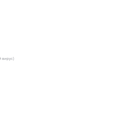
 вирус)
)