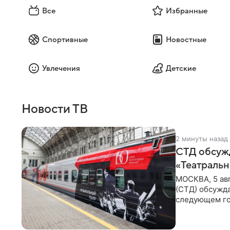
Все
Избранные
Спортивные
Новостные
Увлечения
Детские
Новости ТВ
2 минуты назад
СТД обсуж
«Театральн
МОСКВА, 5 ав
(СТД) обсужд
следующем го
Президент Ро