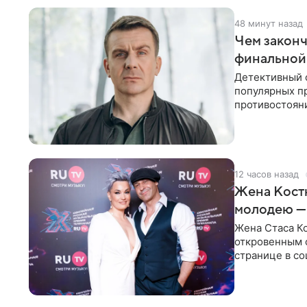
48 минут назад
Чем законч
финальной
Детективный 
популярных п
противостоян
Петербурга с
12 часов назад
Жена Кост
молодею —
Жена Стаса К
откровенным 
странице в со
время отпуска