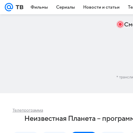
Фильмы
Сериалы
Новости и статьи
Те
См
* трансл
Телепрограмма
Неизвестная Планета – программ