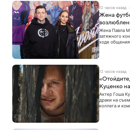
12 часов назад
Жена футбо
возлюбленн
Жена Павла Ма
затяжного ко
ходе общения 
раньше судил 
12 часов назад
«Отойдите,
Куценко на
Актер Гоша Ку
драки на съем
коллега и ком