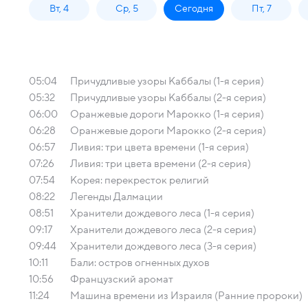
Вт, 4
Ср, 5
Сегодня
Пт, 7
05:04
Причудливые узоры Каббалы (1-я серия)
05:32
Причудливые узоры Каббалы (2-я серия)
06:00
Оранжевые дороги Марокко (1-я серия)
06:28
Оранжевые дороги Марокко (2-я серия)
06:57
Ливия: три цвета времени (1-я серия)
07:26
Ливия: три цвета времени (2-я серия)
07:54
Корея: перекресток религий
08:22
Легенды Далмации
08:51
Хранители дождевого леса (1-я серия)
09:17
Хранители дождевого леса (2-я серия)
09:44
Хранители дождевого леса (3-я серия)
10:11
Бали: остров огненных духов
10:56
Французский аромат
11:24
Машина времени из Израиля (Ранние пророки)