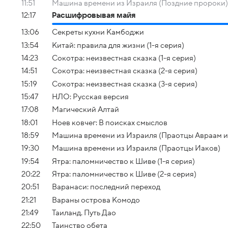
11:51
Машина времени из Израиля (Поздние пророки)
12:17
Расшифровывая майя
13:06
Секреты кухни Камбоджи
13:54
Китай: правила для жизни (1-я серия)
14:23
Сокотра: неизвестная сказка (1-я серия)
14:51
Сокотра: неизвестная сказка (2-я серия)
15:19
Сокотра: неизвестная сказка (3-я серия)
15:47
НЛО: Русская версия
17:08
Магический Алтай
18:01
Ноев ковчег: В поисках смыслов
18:59
Машина времени из Израиля (Праотцы Авраам и
19:30
Машина времени из Израиля (Праотцы Иаков)
19:54
Ятра: паломничество к Шиве (1-я серия)
20:22
Ятра: паломничество к Шиве (2-я серия)
20:51
Варанаси: последний переход
21:21
Вараны острова Комодо
21:49
Таиланд. Путь Дао
22:50
Таинство обета