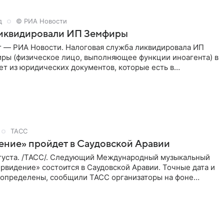
д
© РИА Новости
ликвидировали ИП Земфиры
г — РИА Новости. Налоговая служба ликвидировала ИП
ры (физическое лицо, выполняющее функции иноагента) в
ет из юридических документов, которые есть в
и РИА
ТАСС
ение» пройдет в Саудовской Аравии
густа. /ТАСС/. Следующий Международный музыкальный
рвидение» состоится в Саудовской Аравии. Точные дата и
 определены, сообщили ТАСС организаторы на фоне
м, что