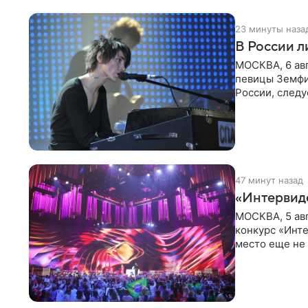
23 минуты наза
В России 
МОСКВА, 6 ав
певицы Земфи
России, следу
распоряжени
47 минут назад
«Интервид
МОСКВА, 5 ав
конкурс «Инте
место еще не
новостей о то