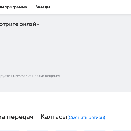
лепрограмма
Звезды
отрите онлайн
ируется московская сетка вещания
а передач – Калтасы
(
Сменить регион
)