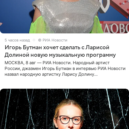
5 часов назад
© РИА Новости
Игорь Бутман хочет сделать с Ларисой
Долиной новую музыкальную программу
МОСКВА, 8 авг — РИА Новости. Народный артист
России, джазмен Игорь Бутман в интервью РИА Новости
назвал народную артистку Ларису Долину
великолепной певицей и рассказал о желании сделать с
ней новую совместную