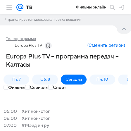
Фильмы онлайн
* транслируется московская сетка вещания
Телепрограмма
(
Сменить регион
)
Europa Plus TV
Europa Plus TV – программа передач –
Калтасы
Пт, 7
Сб, 8
Сегодня
Пн, 10
Вт,
Фильмы
Сериалы
Спорт
05:00
Хит нон-стоп
06:00
Хит нон-стоп
07:00
#Мэйд ин ру