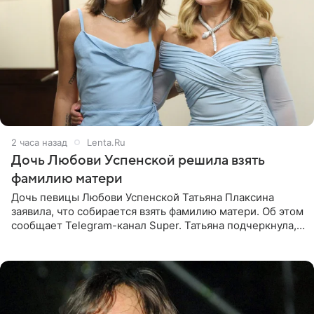
2 часа назад
Lenta.Ru
Дочь Любови Успенской решила взять
фамилию матери
Дочь певицы Любови Успенской Татьяна Плаксина
заявила, что собирается взять фамилию матери. Об этом
сообщает Telegram-канал Super. Татьяна подчеркнула,
что приняла решение о смене фамилии, поскольку
именно от