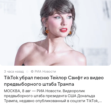
3 часа назад
© РИА Новости
TikTok убрал песню Тейлор Свифт из видео
предвыборного штаба Трампа
МОСКВА, 8 авг — РИА Новости. Видеоролик
предвыборного штаба президента США Дональда
Трампа, недавно опубликованный в соцсети TikTok,
остался без звуковой дорожки в виде песни August
(«Август») американской