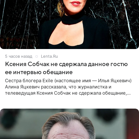
5 часов назад
Lenta.Ru
Ксения Собчак не сдержала данное гостю
ее интервью обещание
Сестра блогера Exile (настоящее имя — Илья Яцкевич)
Алина Яцкевич рассказала, что журналистка и
телеведущая Ксения Собчак не сдержала обещание,
которое дала ему во время интервью с ним. Об этом она
заявила в