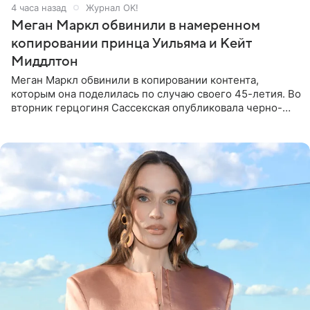
4 часа назад
Журнал OK!
Меган Маркл обвинили в намеренном
копировании принца Уильяма и Кейт
Миддлтон
Меган Маркл обвинили в копировании контента,
которым она поделилась по случаю своего 45-летия. Во
вторник герцогиня Сассекская опубликовала черно-
белую фотографию, на которой она прыгает в бассейн с
воздушными