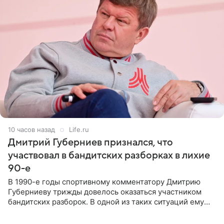
10 часов назад
Life.ru
Дмитрий Губерниев признался, что
участвовал в бандитских разборках в лихие
90-е
В 1990-е годы спортивному комментатору Дмитрию
Губерниеву трижды довелось оказаться участником
бандитских разборок. В одной из таких ситуаций ему
выдали тяжелый предмет и приказали вступить в драку,
однако он