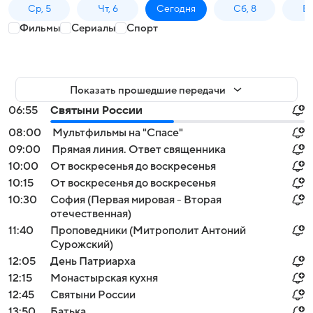
Ср, 5
Чт, 6
Сегодня
Сб, 8
Вс
Фильмы
Сериалы
Спорт
Показать прошедшие передачи
06:55
Святыни России
08:00
Мультфильмы на "Спасе"
09:00
Прямая линия. Ответ священника
10:00
От воскресенья до воскресенья
10:15
От воскресенья до воскресенья
10:30
София (Первая мировая - Вторая
отечественная)
11:40
Проповедники (Митрополит Антоний
Сурожский)
12:05
День Патриарха
12:15
Монастырская кухня
12:45
Святыни России
13:50
Батька