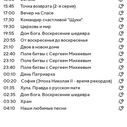
15:45
Точка возврата (2-я серия)
17:00
Вечер на Спасе
17:30
Командир счастливой "Щуки"
19:30
Церковь и мир
19:55
Дом Бога. Воскресение шедевра
20:55
От воскресенья до воскресенья
21:10
Двое в новом доме
22:40
Поле битвы с Сергеем Михеевым
23:10
Поле битвы с Сергеем Михеевым
23:40
Поле битвы с Сергеем Михеевым
00:10
День Патриарха
00:20
София (Эпоха Николая II - время рекордов)
01:35
Хула. Правда о русском мате
02:35
Дом Бога. Воскресение шедевра
03:30
Храм
04:10
Наши любимые песни