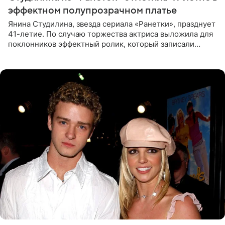
эффектном полупрозрачном платье
Янина Студилина, звезда сериала «Ранетки», празднует
41-летие. По случаю торжества актриса выложила для
поклонников эффектный ролик, который записали
прошлой ночью. В кадре артистка предстала в
вечернем