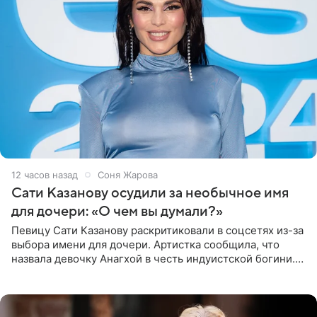
12 часов назад
Соня Жарова
Сати Казанову осудили за необычное имя
для дочери: «О чем вы думали?»
Певицу Сати Казанову раскритиковали в соцсетях из-за
выбора имени для дочери. Артистка сообщила, что
назвала девочку Анагхой в честь индуистской богини.
При этом исполнительница скрывала это имя от
поклонников