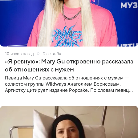
10 часов назад
Газета.Ru
«Я ревную»: Mary Gu откровенно рассказала
об отношениях с мужем
Певица Mary Gu рассказала об отношениях с мужем —
солистом группы Wildways Анатолием Борисовым.
Артистку цитирует издание Popcake. По словам певицы,
залог любви — это принять недостатки другого
человека. Также