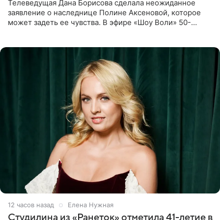
Телеведущая Дана Борисова сделала неожиданное
заявление о наследнице Полине Аксеновой, которое
может задеть ее чувства. В эфире «Шоу Воли» 50-
летняя знаменитость откровенно призналась, что не
считает свою дочь
12 часов назад
Елена Нужная
Студилина из «Ранеток» отметила 41-летие в