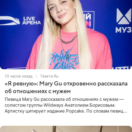
13 часов назад
Газета.Ru
«Я ревную»: Mary Gu откровенно рассказала
об отношениях с мужем
Певица Mary Gu рассказала об отношениях с мужем —
солистом группы Wildways Анатолием Борисовым.
Артистку цитирует издание Popcake. По словам певицы,
залог любви — это принять недостатки другого
человека. Также