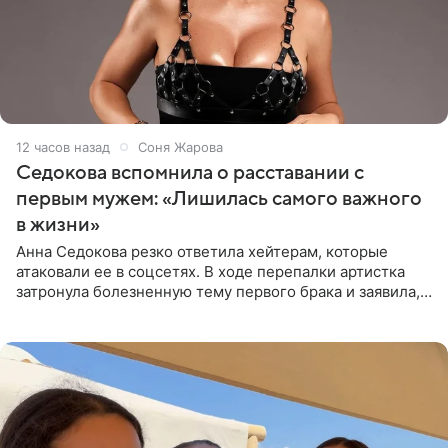
12 часов назад
Соня Жарова
Седокова вспомнила о расставании с
первым мужем: «Лишилась самого важного
в жизни»
Анна Седокова резко ответила хейтерам, которые
атаковали ее в соцсетях. В ходе перепалки артистка
затронула болезненную тему первого брака и заявила,
что чужие судьбы — не ее зона ответственности. От
Валентина