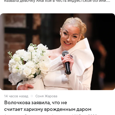
назвала девочку Анагхой в честь индуистской богини.
При этом исполнительница скрывала это имя от
поклонников
14 часов назад
Соня Жарова
Волочкова заявила, что не
считает харизму врожденным даром