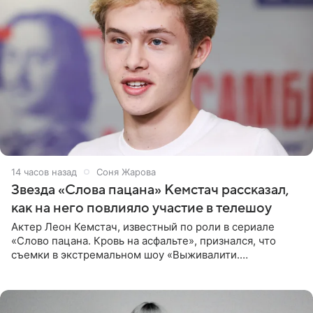
14 часов назад
Соня Жарова
Звезда «Слова пацана» Кемстач рассказал,
как на него повлияло участие в телешоу
Актер Леон Кемстач, известный по роли в сериале
«Слово пацана. Кровь на асфальте», признался, что
съемки в экстремальном шоу «Выживалити.
Наследники» кардинально повлияли на его образ жизни.
Подробностями он