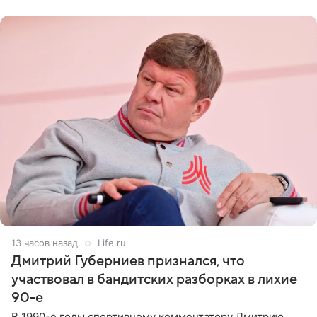
не критичен,
13 часов назад
Life.ru
Дмитрий Губерниев признался, что
участвовал в бандитских разборках в лихие
90-е
В 1990-е годы спортивному комментатору Дмитрию