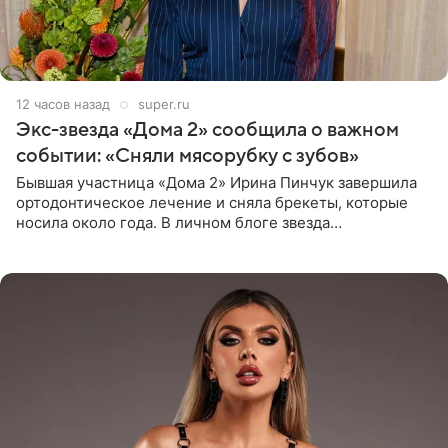
12 часов назад
super.ru
Экс-звезда «Дома 2» сообщила о важном
событии: «Сняли мясорубку с зубов»
Бывшая участница «Дома 2» Ирина Пинчук завершила
ортодонтическое лечение и сняла брекеты, которые
носила около года. В личном блоге звезда
опубликовала видео из кабинета стоматолога, где
показала процесс снятия