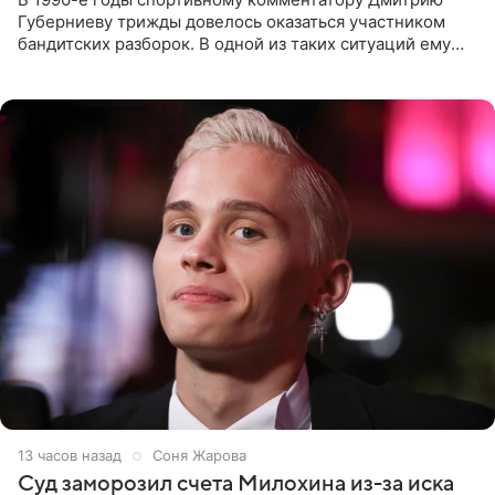
Губерниеву трижды довелось оказаться участником
бандитских разборок. В одной из таких ситуаций ему
выдали тяжелый предмет и приказали вступить в драку,
однако он
13 часов назад
Соня Жарова
Суд заморозил счета Милохина из-за иска