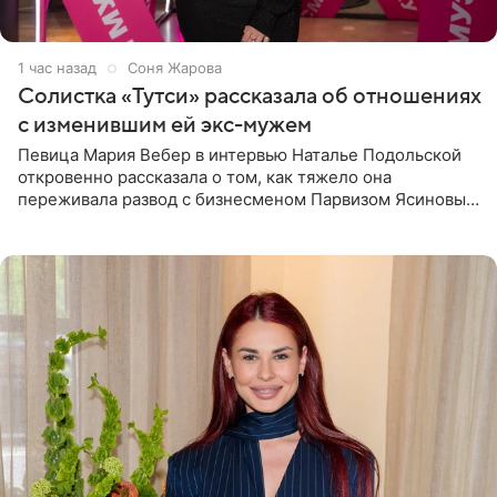
1 час назад
Соня Жарова
Солистка «Тутси» рассказала об отношениях
с изменившим ей экс-мужем
Певица Мария Вебер в интервью Наталье Подольской
откровенно рассказала о том, как тяжело она
переживала развод с бизнесменом Парвизом Ясиновым.
Артистка призналась, что измена бывшего супруга стала
для нее