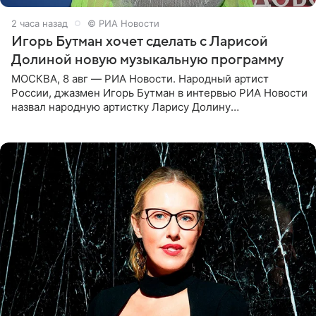
2 часа назад
© РИА Новости
Игорь Бутман хочет сделать с Ларисой
Долиной новую музыкальную программу
МОСКВА, 8 авг — РИА Новости. Народный артист
России, джазмен Игорь Бутман в интервью РИА Новости
назвал народную артистку Ларису Долину
великолепной певицей и рассказал о желании сделать с
ней новую совместную