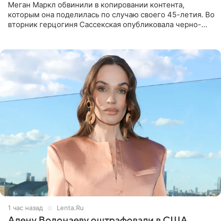
Меган Маркл обвинили в копировании контента,
которым она поделилась по случаю своего 45-летия. Во
вторник герцогиня Сассекская опубликовала черно-
белую фотографию, на которой она прыгает в бассейн с
воздушными
1 час назад
Lenta.Ru
Алену Водонаеву оштрафовали в США