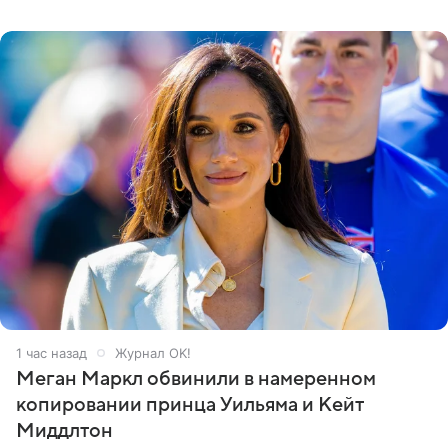
Кремлевском дворце, а вместе с ним на сцену выйдут
его друзья —
1 час назад
Журнал OK!
Меган Маркл обвинили в намеренном
копировании принца Уильяма и Кейт
Миддлтон