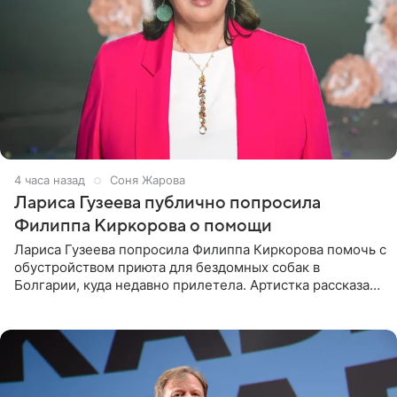
4 часа назад
Соня Жарова
Лариса Гузеева публично попросила
Филиппа Киркорова о помощи
Лариса Гузеева попросила Филиппа Киркорова помочь с
обустройством приюта для бездомных собак в
Болгарии, куда недавно прилетела. Артистка рассказала
о местных волонтерах, которые временно забирают
животных к