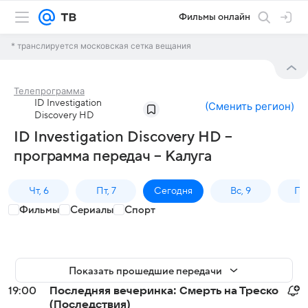
Фильмы онлайн
* транслируется московская сетка вещания
Телепрограмма
ID Investigation
(
Сменить регион
)
Discovery HD
ID Investigation Discovery HD –
программа передач – Калуга
Чт, 6
Пт, 7
Сегодня
Вс, 9
Пн,
Фильмы
Сериалы
Спорт
Показать прошедшие передачи
19:00
Последняя вечеринка: Смерть на Треско
(Последствия)