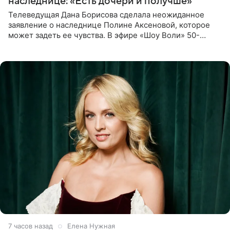
наследнице: «Есть дочери и получше»
Телеведущая Дана Борисова сделала неожиданное
заявление о наследнице Полине Аксеновой, которое
может задеть ее чувства. В эфире «Шоу Воли» 50-
летняя знаменитость откровенно призналась, что не
считает свою дочь
7 часов назад
Елена Нужная