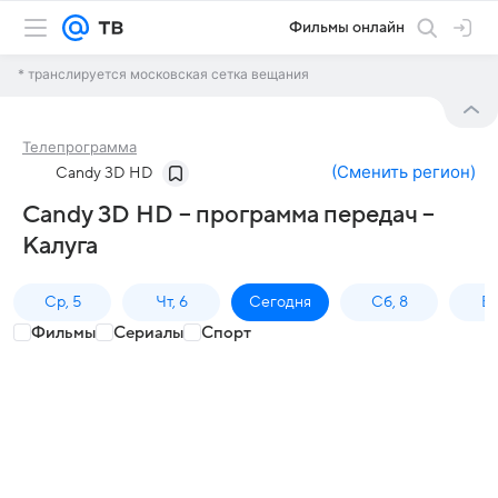
Фильмы онлайн
* транслируется московская сетка вещания
Телепрограмма
(
Сменить регион
)
Candy 3D HD
Candy 3D HD – программа передач –
Калуга
Ср, 5
Чт, 6
Сегодня
Сб, 8
Вс
Фильмы
Сериалы
Спорт