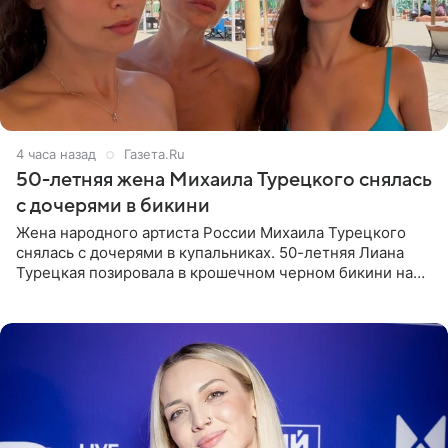
4 часа назад
Газета.Ru
50-летняя жена Михаила Турецкого снялась
с дочерями в бикини
Жена народного артиста России Михаила Турецкого
снялась с дочерями в купальниках. 50-летняя Лиана
Турецкая позировала в крошечном черном бикини на
пляже в Италии. Ее старшая дочь Сарина для отдыха
выбрала бандо