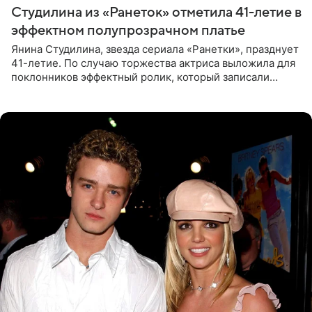
Студилина из «Ранеток» отметила 41-летие в
эффектном полупрозрачном платье
Янина Студилина, звезда сериала «Ранетки», празднует
41-летие. По случаю торжества актриса выложила для
поклонников эффектный ролик, который записали
прошлой ночью. В кадре артистка предстала в
вечернем