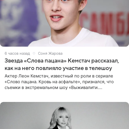
6 часов назад
Соня Жарова
Звезда «Слова пацана» Кемстач рассказал,
как на него повлияло участие в телешоу
Актер Леон Кемстач, известный по роли в сериале
«Слово пацана. Кровь на асфальте», признался, что
съемки в экстремальном шоу «Выживалити.
Наследники» кардинально повлияли на его образ жизни.
Подробностями он