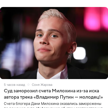
однако он
5 часов назад
Соня Жарова
Суд заморозил счета Милохина из-за иска
автора трека «Владимир Путин — молодец!»
Счета блогера Дани Милохина оказались заморожены