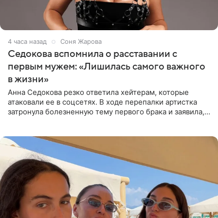
4 часа назад
Соня Жарова
Седокова вспомнила о расставании с
первым мужем: «Лишилась самого важного
в жизни»
Анна Седокова резко ответила хейтерам, которые
атаковали ее в соцсетях. В ходе перепалки артистка
затронула болезненную тему первого брака и заявила,
что чужие судьбы — не ее зона ответственности. От
Валентина