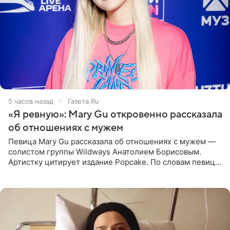
5 часов назад
Газета.Ru
«Я ревную»: Mary Gu откровенно рассказала
об отношениях с мужем
Певица Mary Gu рассказала об отношениях с мужем —
солистом группы Wildways Анатолием Борисовым.
Артистку цитирует издание Popcake. По словам певицы,
залог любви — это принять недостатки другого
человека. Также