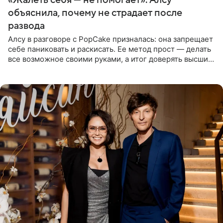
объяснила, почему не страдает после
развода
Алсу в разговоре с PopCake призналась: она запрещает
себе паниковать и раскисать. Ее метод прост — делать
все возможное своими руками, а итог доверять высшим
силам. Певица утверждает, что истерики и потеря