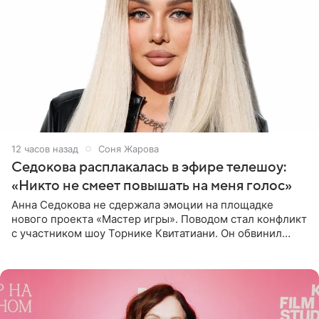
12 часов назад
Соня Жарова
Седокова расплакалась в эфире телешоу:
«Никто не смеет повышать на меня голос»
Анна Седокова не сдержала эмоции на площадке
нового проекта «Мастер игры». Поводом стал конфликт
с участником шоу Торнике Квитатиани. Он обвинил
певицу в нечестной игре, и словесная перепалка
переросла в