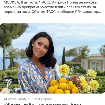
МОСКВА, 8 августа. /ТАСС/. Актриса Ирина Безрукова
временно прекратит участие в пяти спектаклях из-за
перелома ноги. Об этом ТАСС сообщили PR-директор
артистки Станислав Влайку и пресс-атташе
Московского
14 часов назад
Соня Жарова
«Жалеть себя — не помогает»: Алсу