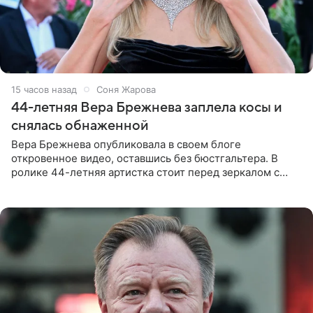
15 часов назад
Соня Жарова
44-летняя Вера Брежнева заплела косы и
снялась обнаженной
Вера Брежнева опубликовала в своем блоге
откровенное видео, оставшись без бюстгальтера. В
ролике 44-летняя артистка стоит перед зеркалом с
обнаженной грудью. Волосы певица собрала в косы и
надела головной убор.