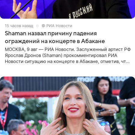
15 часов назад
© РИА Новости
Shaman назвал причину падения
ограждений на концерте в Абакане
МОСКВА, 9 авг — РИА Новости. Заслуженный артист РФ
Ярослав Дронов (Shaman) прокомментировал РИА
Новости ситуацию на концерте в Абакане, отметив, что
во время исполнения песни «Братья-славяне» он
обменивался