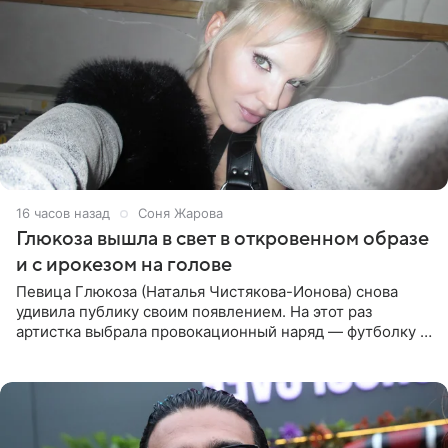
16 часов назад
Соня Жарова
Глюкоза вышла в свет в откровенном образе
и с ирокезом на голове
Певица Глюкоза (Наталья Чистякова-Ионова) снова
удивила публику своим появлением. На этот раз
артистка выбрала провокационный наряд — футболку с
принтом, имитирующим полуобнаженную грудь. Свой
образ Глюкоза