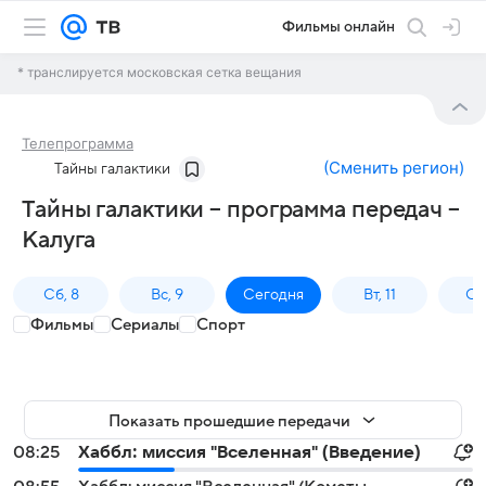
Фильмы онлайн
* транслируется московская сетка вещания
Телепрограмма
(
Сменить регион
)
Тайны галактики
Тайны галактики – программа передач –
Калуга
Сб, 8
Вс, 9
Сегодня
Вт, 11
Ср,
Фильмы
Сериалы
Спорт
Показать прошедшие передачи
08:25
Хаббл: миссия "Вселенная" (Введение)