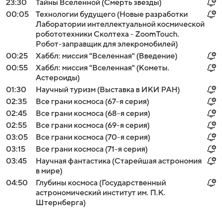
23:30
Тайны Вселенной (Смерть звезды)
00:05
Технологии будущего (Новые разработки
Лаборатории интеллектуальной космической
робототехники Сколтеха - ZoomTouch.
Робот-заправщик для элекромобилей)
00:25
Хаббл: миссия "Вселенная" (Введение)
00:55
Хаббл: миссия "Вселенная" (Кометы.
Астероиды)
01:30
Научный туризм (Выставка в ИКИ РАН)
02:35
Все грани космоса (67-я серия)
02:45
Все грани космоса (68-я серия)
02:55
Все грани космоса (69-я серия)
03:05
Все грани космоса (70-я серия)
03:15
Все грани космоса (71-я серия)
03:45
Научная фантастика (Старейшая астрономия
в мире)
04:50
Глубины космоса (Государственный
астрономический институт им. П.К.
Штернберга)