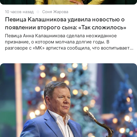
10 часов назад
Соня Жарова
Певица Калашникова удивила новостью о
появлении второго сына: «Так сложилось»
Певица Анна Калашникова сделала неожиданное
признание, о котором молчала долгие годы. В
разговоре с «МК» артистка сообщила, что воспитывает
не одного, а сразу двух сыновей. «На самом деле я
всегда мечтала, что