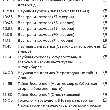
08:55
Хаббл: миссия "Вселенная" (Кометы.
Астероиды)
09:30
Научный туризм (Выставка в ИКИ РАН)
10:35
Все грани космоса (67-я серия)
10:45
Все грани космоса (68-я серия)
10:55
Все грани космоса (69-я серия)
11:05
Все грани космоса (70-я серия)
11:15
Все грани космоса (71-я серия)
11:45
Научная фантастика (Старейшая астрономия
в мире)
12:50
Глубины космоса (Государственный
астрономический институт им. П.К.
Штернберга)
14:00
Научная фантастика (Неразгаданные тайны
Солнца)
14:55
Тайны Вселенной (Черные дыры. Обратная
сторона бесконечности)
15:30
Тайны Вселенной (Смерть звезды)
16:05
Технологии будущего (Новые разработки
Лаборатории интеллектуальной космической