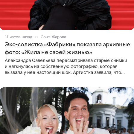
11 часов назад
Соня Жарова
Экс-солистка «Фабрики» показала архивные
фото: «Жила не своей жизнью»
Александра Савельева пересматривала старые снимки
и наткнулась на собственную фотографию, которая
вызвала у нее настоящий шок. Артистка заявила, что
пропасть между ее прошлым и нынешним обликом
огромна. При