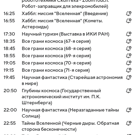
робототехники Сколтеха - ZoomTouch.
Робот-заправщик для элекромобилей)
16:25
Хаббл: миссия "Вселенная" (Введение)
16:55
Хаббл: миссия "Вселенная" (Кометы.
Астероиды)
17:30
Научный туризм (Выставка в ИКИ РАН)
18:35
Все грани космоса (67-я серия)
18:45
Все грани космоса (68-я серия)
18:55
Все грани космоса (69-я серия)
19:05
Все грани космоса (70-я серия)
19:15
Все грани космоса (71-я серия)
19:45
Научная фантастика (Старейшая астрономия
в мире)
20:50
Глубины космоса (Государственный
астрономический институт им. П.К.
Штернберга)
22:00
Научная фантастика (Неразгаданные тайны
Солнца)
22:55
Тайны Вселенной (Черные дыры. Обратная
сторона бесконечности)