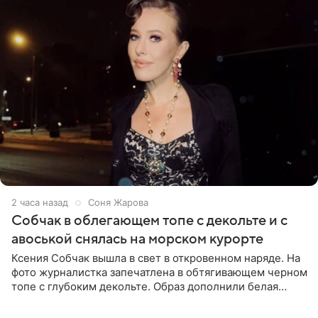
2 часа назад
Соня Жарова
Собчак в облегающем топе с декольте и с
авоськой снялась на морском курорте
Ксения Собчак вышла в свет в откровенном наряде. На
фото журналистка запечатлена в обтягивающем черном
топе с глубоким декольте. Образ дополнили белая
юбка-миди, вьетнамки на платформе и соломенная
шляпа.