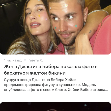
1 час назад
Газета.Ru
Жена Джастина Бибера показала фото в
бархатном желтом бикини
Супруга певца Джастина Бибера Хейли
продемонстрирвала фигуру в купальнике. Модель
опубликовала фото в своем блоге. Хейли Бибер стояла
перед зеркалом в желтом крошечном бархатном
бикини, которое дополнила