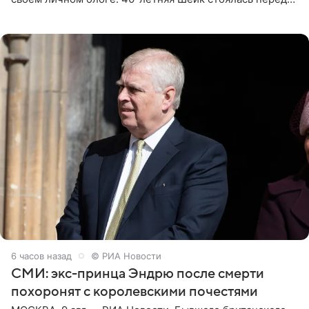
зеркалом в черном топе с кружевом, который
дополнила
6 часов назад
© РИА Новости
СМИ: экс-принца Эндрю после смерти
похоронят с королевскими почестями