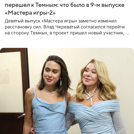
перешел к Темным: что было в 9-м выпуске
«Мастера игры-2»
Девятый выпуск «Мастера игры» заметно изменил
расстановку сил. Влад Череватый согласился перейти
на сторону Темных, в проект пришел новый участник, а
Курбан Омаров и Анна Седокова оказались под таким
давлением.