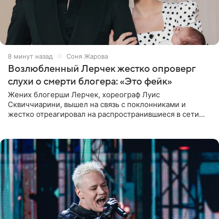
8 минут назад
Соня Жарова
Возлюбленный Лерчек жестко опроверг
слухи о смерти блогера: «Это фейк»
Жених блогерши Лерчек, хореограф Луис
Сквиччиарини, вышел на связь с поклонниками и
жестко отреагировал на распространившиеся в сети
слухи о смерти Валерии Чекалиной. «Это фейк! Я в
шоке, что такие люди