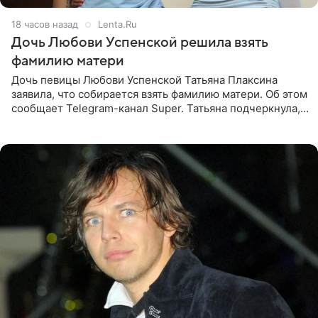
18 часов назад
Lenta.Ru
Дочь Любови Успенской решила взять
фамилию матери
Дочь певицы Любови Успенской Татьяна Плаксина
заявила, что собирается взять фамилию матери. Об этом
сообщает Telegram-канал Super. Татьяна подчеркнула,
что приняла решение о смене фамилии, поскольку
именно от