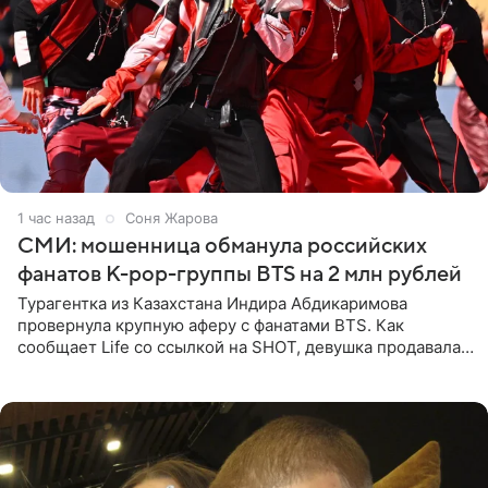
1 час назад
Соня Жарова
СМИ: мошенница обманула российских
фанатов K-pop-группы BTS на 2 млн рублей
Турагентка из Казахстана Индира Абдикаримова
провернула крупную аферу с фанатами BTS. Как
сообщает Life со ссылкой на SHOT, девушка продавала
поддельные туры на концерт группы в Пусане. По
данным издания,