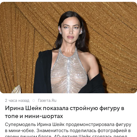
2 часа назад
Газета.Ru
Ирина Шейк показала стройную фигуру в
топе и мини-шортах
Супермодель Ирина Шейк продемонстрировала фигуру
в мини-юбке. Знаменитость поделилась фотографией в
своем личном блоге. 40-летняя Шейк стоялась перед