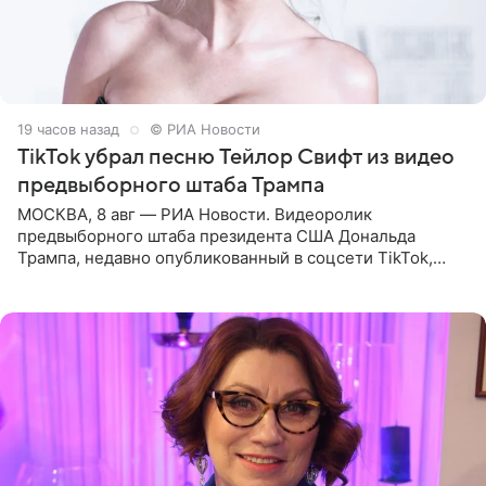
19 часов назад
© РИА Новости
TikTok убрал песню Тейлор Свифт из видео
предвыборного штаба Трампа
МОСКВА, 8 авг — РИА Новости. Видеоролик
предвыборного штаба президента США Дональда
Трампа, недавно опубликованный в соцсети TikTok,
остался без звуковой дорожки в виде песни August
(«Август») американской