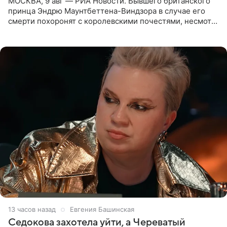
МОСКВА, 9 авг — РИА Новости. Бывшего британского
принца Эндрю Маунтбеттена-Виндзора в случае его
смерти похоронят с королевскими почестями, несмотря
на лишение всех титулов, сообщает Daily Mail со
ссылкой на
13 часов назад
Евгения Башинская
Седокова захотела уйти, а Череватый