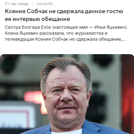
21 час назад
Lenta.Ru
Ксения Собчак не сдержала данное гостю
ее интервью обещание
Сестра блогера Exile (настоящее имя — Илья Яцкевич)
Алина Яцкевич рассказала, что журналистка и
телеведущая Ксения Собчак не сдержала обещание,
которое дала ему во время интервью с ним. Об этом она
заявила в