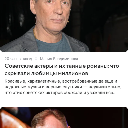
20 часов назад
Мария Владимирова
Советские актеры и их тайные романы: что
скрывали любимцы миллионов
Красивые, харизматичные, востребованные да еще и
надежные мужья и верные спутники — неудивительно,
что этих советских актеров обожали и уважали все
женщины большой страны, и наверняка не раз ставили
их в