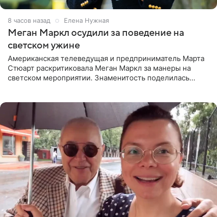
8 часов назад
Елена Нужная
Меган Маркл осудили за поведение на
светском ужине
Американская телеведущая и предприниматель Марта
Стюарт раскритиковала Меган Маркл за манеры на
светском мероприятии. Знаменитость поделилась
деталями личной встречи с герцогиней Сассекской,
пишет PageSix. По