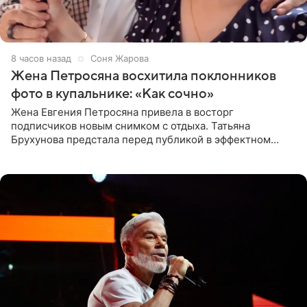
8 часов назад
Соня Жарова
Жена Петросяна восхитила поклонников
фото в купальнике: «Как сочно»
Жена Евгения Петросяна привела в восторг
подписчиков новым снимком с отдыха. Татьяна
Брухунова предстала перед публикой в эффектном
черно-сиреневом монокини, позируя прямо в бассейне.
«Ох, как сочно», «Татьяна,