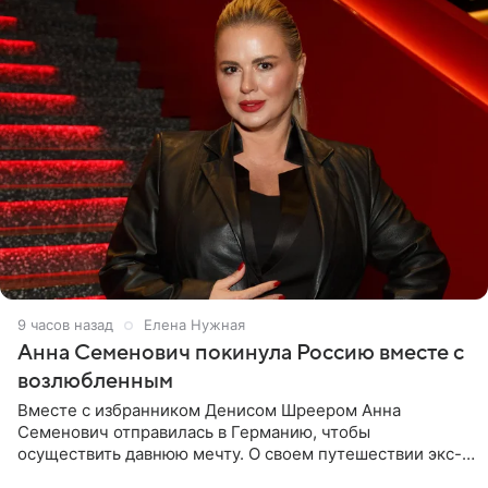
9 часов назад
Елена Нужная
Анна Семенович покинула Россию вместе с
возлюбленным
Вместе с избранником Денисом Шреером Анна
Семенович отправилась в Германию, чтобы
осуществить давнюю мечту. О своем путешествии экс-
солистка «Блестящих» рассказала поклонникам на