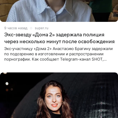
9 часов назад
super.ru
Экс‑звезду «Дома 2» задержала полиция
через несколько минут после освобождения
Экс‑участницу «Дома 2» Анастасию Брагину задержали
по подозрению в изготовлении и распространении
порнографии. Как сообщает Telegram-канал SHOT,
девушка может оказаться в СИЗО. Следствие
ходатайствует об