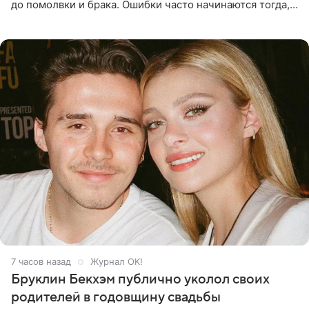
до помолвки и брака. Ошибки часто начинаются тогда,
когда один из партнеров требует от другого слишком
многого,
7 часов назад
Журнал OK!
Бруклин Бекхэм публично уколол своих
родителей в годовщину свадьбы