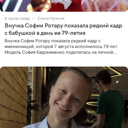
9 часов назад
Елена Нужная
Внучка Софии Ротару показала редкий кадр
с бабушкой в день ее 79-летия
Внучка Софии Ротару показала редкий кадр с
именинницей, которой 7 августа исполнилось 79 лет.
Модель София Евдокименко поделилась на личной
странице в социальной сети фотографией знаменитой
бабушки. На снимке