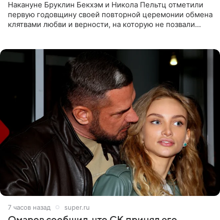
Накануне Бруклин Бекхэм и Никола Пельтц отметили
первую годовщину своей повторной церемонии обмена
клятвами любви и верности, на которую не позвали
никого из клана Бекхэм. По словам инсайдеров, пара
считает это
8 часов назад
super.ru
Омаров сообщил, что СК принял его