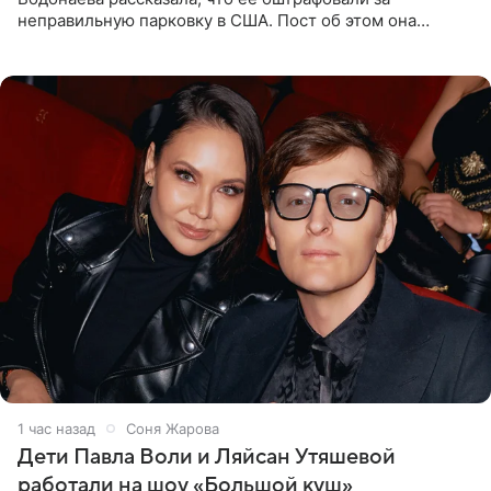
неправильную парковку в США. Пост об этом она
опубликовала в своем Telegram-канале. Она заявила,
что во время отдыха
1 час назад
Соня Жарова
Дети Павла Воли и Ляйсан Утяшевой
работали на шоу «Большой куш»