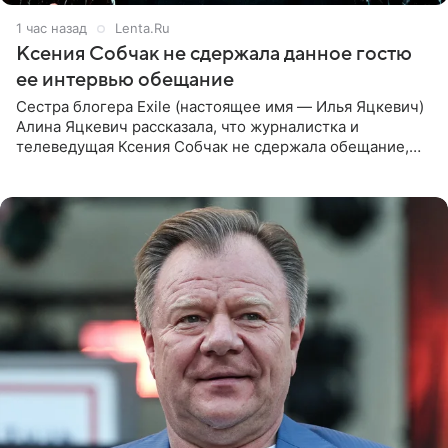
1 час назад
Lenta.Ru
Ксения Собчак не сдержала данное гостю
ее интервью обещание
Сестра блогера Exile (настоящее имя — Илья Яцкевич)
Алина Яцкевич рассказала, что журналистка и
телеведущая Ксения Собчак не сдержала обещание,
которое дала ему во время интервью с ним. Об этом она
заявила в