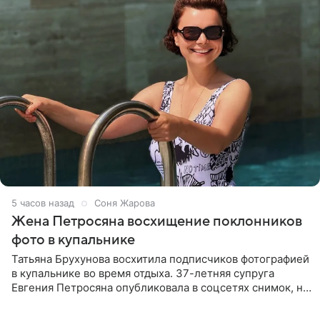
5 часов назад
Соня Жарова
Жена Петросяна восхищение поклонников
фото в купальнике
Татьяна Брухунова восхитила подписчиков фотографией
в купальнике во время отдыха. 37-летняя супруга
Евгения Петросяна опубликовала в соцсетях снимок, на
котором позирует у бассейна в белоснежном монокини
с