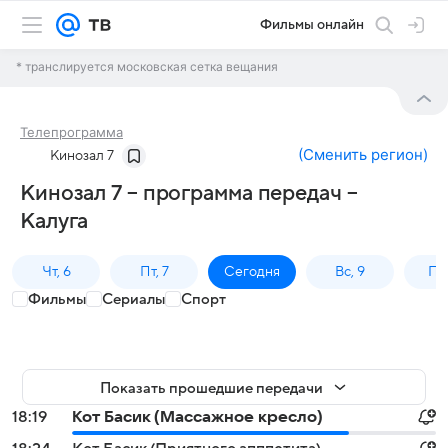
Фильмы онлайн
* транслируется московская сетка вещания
Телепрограмма
(
Сменить регион
)
Кинозал 7
Кинозал 7 – программа передач –
Калуга
Чт, 6
Пт, 7
Сегодня
Вс, 9
Пн,
Фильмы
Сериалы
Спорт
Показать прошедшие передачи
18:19
Кот Басик (Массажное кресло)