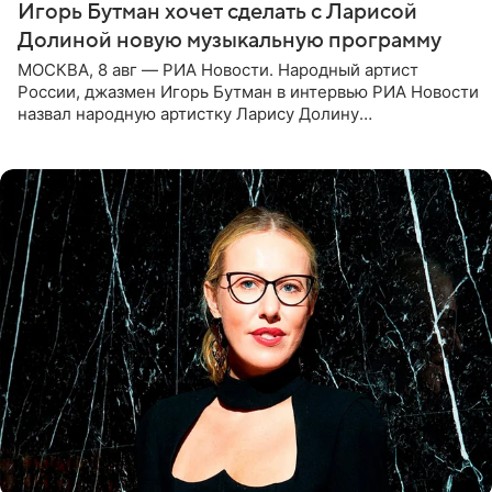
Игорь Бутман хочет сделать с Ларисой
Долиной новую музыкальную программу
МОСКВА, 8 авг — РИА Новости. Народный артист
России, джазмен Игорь Бутман в интервью РИА Новости
назвал народную артистку Ларису Долину
великолепной певицей и рассказал о желании сделать с
ней новую совместную