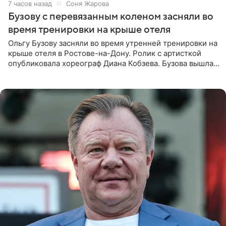
7 часов назад
Соня Жарова
Бузову с перевязанным коленом засняли во
время тренировки на крыше отеля
Ольгу Бузову засняли во время утренней тренировки на
крыше отеля в Ростове-на-Дону. Ролик с артисткой
опубликовала хореограф Диана Кобзева. Бузова вышла
на занятие спортом в 32-градусную жару ранним утром,