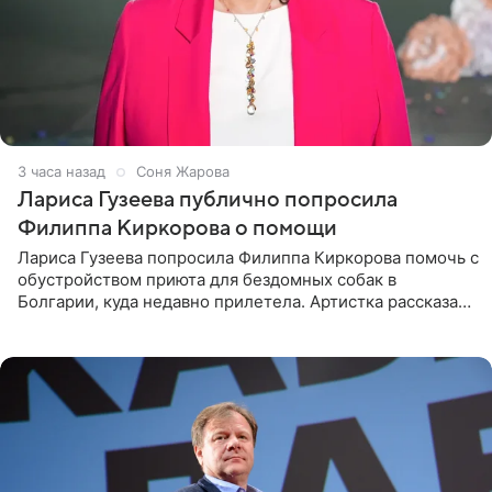
3 часа назад
Соня Жарова
Лариса Гузеева публично попросила
Филиппа Киркорова о помощи
Лариса Гузеева попросила Филиппа Киркорова помочь с
обустройством приюта для бездомных собак в
Болгарии, куда недавно прилетела. Артистка рассказала
о местных волонтерах, которые временно забирают
животных к