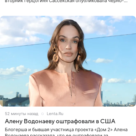
вторник герцогиня Сассекская опубликовала черно-
белую фотографию, на которой она прыгает в бассейн с
воздушными
52 минуты назад
Lenta.Ru
Алену Водонаеву оштрафовали в США
Блогерша и бывшая участница проекта «Дом 2» Алена
Водонаева рассказала, что ее оштрафовали за