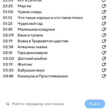
23:05
Кот в сапогах
23:25
Маугли
01:00
Чужие следы
01:10
Что такое хорошо и что такое плохо
01:22
Чудесный сад
01:45
Маленькая колдунья
02:09
Ежик в тумане
02:19
Вовка в Тридевятом царстве
02:38
Алешины сказки
02:51
Гора динозавров
03:00
Детский альбом
03:19
Желтик
03:30
Бабушкин внук
04:48
Каникулы в Простоквашино
Найти