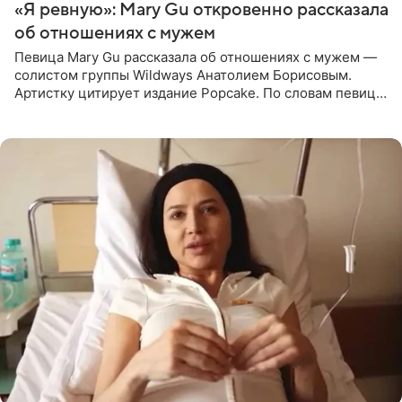
«Я ревную»: Mary Gu откровенно рассказала
об отношениях с мужем
Певица Mary Gu рассказала об отношениях с мужем —
солистом группы Wildways Анатолием Борисовым.
Артистку цитирует издание Popcake. По словам певицы,
залог любви — это принять недостатки другого
человека. Также