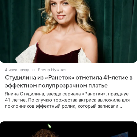
4 часа назад
Елена Нужная
Студилина из «Ранеток» отметила 41-летие в
эффектном полупрозрачном платье
Янина Студилина, звезда сериала «Ранетки», празднует
41-летие. По случаю торжества актриса выложила для
поклонников эффектный ролик, который записали
прошлой ночью. В кадре артистка предстала в
вечернем