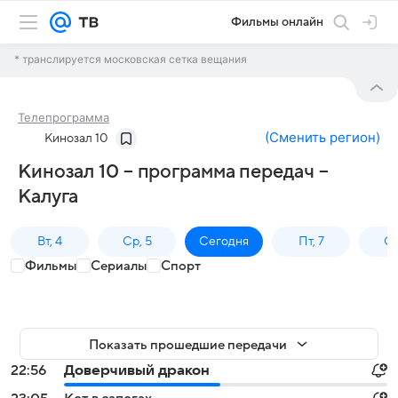
Фильмы онлайн
* транслируется московская сетка вещания
Телепрограмма
(
Сменить регион
)
Кинозал 10
Кинозал 10 – программа передач –
Калуга
Вт, 4
Ср, 5
Сегодня
Пт, 7
Сб
Фильмы
Сериалы
Спорт
Показать прошедшие передачи
22:56
Доверчивый дракон