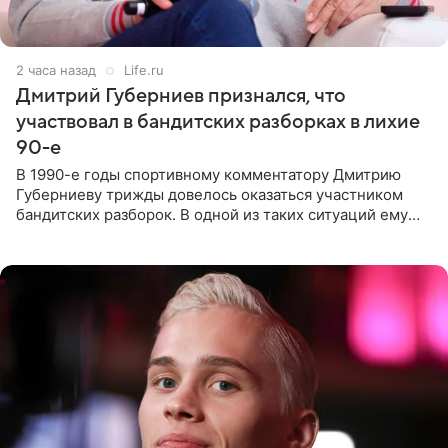
2 часа назад
Life.ru
Дмитрий Губерниев признался, что
участвовал в бандитских разборках в лихие
90-е
В 1990-е годы спортивному комментатору Дмитрию
Губерниеву трижды довелось оказаться участником
бандитских разборок. В одной из таких ситуаций ему
выдали тяжелый предмет и приказали вступить в драку,
однако он