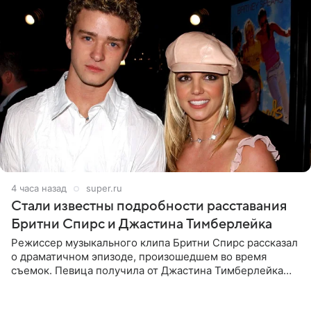
4 часа назад
super.ru
Стали известны подробности расставания
Бритни Спирс и Джастина Тимберлейка
Режиссер музыкального клипа Бритни Спирс рассказал
о драматичном эпизоде, произошедшем во время
съемок. Певица получила от Джастина Тимберлейка
сообщение о расставании прямо на площадке. По
словам постановщика,