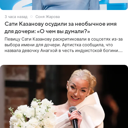
3 часа назад
Соня Жарова
Сати Казанову осудили за необычное имя
для дочери: «О чем вы думали?»
Певицу Сати Казанову раскритиковали в соцсетях из-за
выбора имени для дочери. Артистка сообщила, что
назвала девочку Анагхой в честь индуистской богини.
При этом исполнительница скрывала это имя от
поклонников