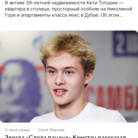
В активе 39-летней недвижимости Кети Топурии —
квартира в столице, просторный особняк на Николиной
Горе и апартаменты класса люкс в Дубае. Об этом
сообщает Telegram-канал «Звездач» в рубрике «По
домам». По
3 часа назад
Соня Жарова
Звезда «Слова пацана» Кемстач рассказал,