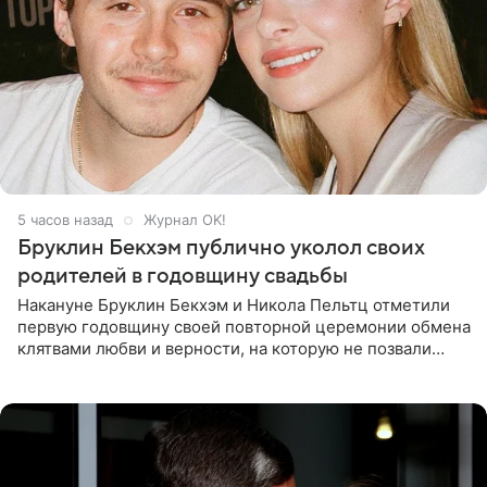
5 часов назад
Журнал OK!
Бруклин Бекхэм публично уколол своих
родителей в годовщину свадьбы
Накануне Бруклин Бекхэм и Никола Пельтц отметили
первую годовщину своей повторной церемонии обмена
клятвами любви и верности, на которую не позвали
никого из клана Бекхэм. По словам инсайдеров, пара
считает это