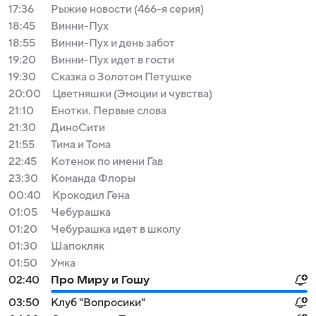
17:36
Рыжие новости (466-я серия)
18:45
Винни-Пух
18:55
Винни-Пух и день забот
19:20
Винни-Пух идет в гости
19:30
Сказка о Золотом Петушке
20:00
Цветняшки (Эмоции и чувства)
21:10
Енотки. Первые слова
21:30
ДиноСити
21:55
Тима и Тома
22:45
Котенок по имени Гав
23:30
Команда Флоры
00:40
Крокодил Гена
01:05
Чебурашка
01:20
Чебурашка идет в школу
01:30
Шапокляк
01:50
Умка
02:40
Про Миру и Гошу
03:50
Клуб "Вопросики"