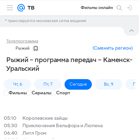
Фильмы онлайн
* транслируется московская сетка вещания
Телепрограмма
(
Сменить регион
)
Рыжий
Рыжий – программа передач – Каменск-
Уральский
Чт, 6
Пт, 7
Сегодня
Вс, 9
Пн,
Фильмы
Сериалы
Спорт
05:10
Королевские зайцы
05:30
Приключения Бельфора и Люпена
06:40
Литл Гром