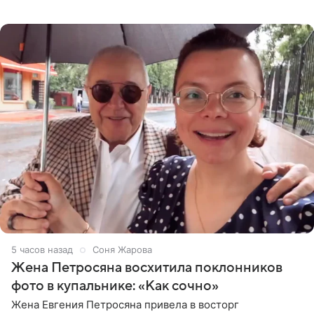
деталями личной встречи с герцогиней Сассекской,
пишет PageSix. По
5 часов назад
Соня Жарова
Жена Петросяна восхитила поклонников
фото в купальнике: «Как сочно»
Жена Евгения Петросяна привела в восторг