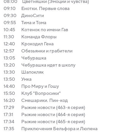
08:00
Цветняшки (Эмоции и чувства)
09:10
Енотки. Первые слова
09:30
ДиноСити
09:55
Тима и Тома
10:45
Котенок по имени Гав
11:30
Команда Флоры
12:40
Крокодил Гена
12:57
Обезьянки и грабители
13:05
Чебурашка
13:20
Чебурашка идет в школу
13:30
Шапокляк
13:50
Умка
14:40
Про Миру и Гошу
15:50
Клуб "Вопросики"
16:20
Смешарики. Пин-код
17:29
Рыжие новости (463-я серия)
17:31
Рыжие новости (464-я серия)
17:34
Рыжие новости (465-я серия)
17:35
Приключения Бельфора и Люпена