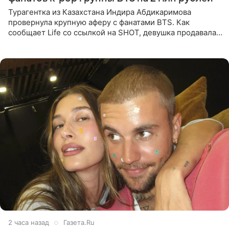
Турагентка из Казахстана Индира Абдикаримова
провернула крупную аферу с фанатами BTS. Как
сообщает Life со ссылкой на SHOT, девушка продавала
поддельные туры на концерт группы в Пусане. По
данным издания,
2 часа назад
Газета.Ru