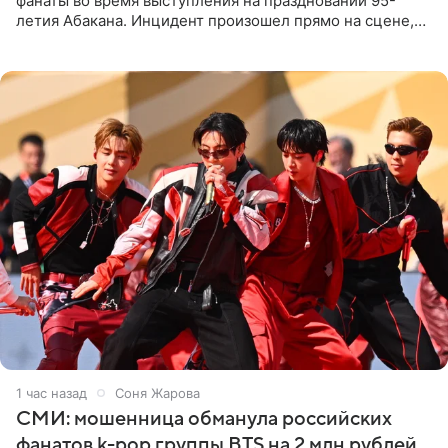
фанаты во время выступления на праздновании 95-
летия Абакана. Инцидент произошел прямо на сцене,
подробности сообщает «Абзац». Толпа поклонников
навалилась на
1 час назад
Соня Жарова
СМИ: мошенница обманула российских
фанатов k-pop группы BTS на 2 млн рублей