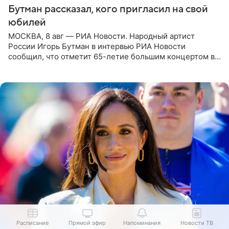
Бутман рассказал, кого пригласил на свой
юбилей
МОСКВА, 8 авг — РИА Новости. Народный артист
России Игорь Бутман в интервью РИА Новости
сообщил, что отметит 65-летие большим концертом в
Кремлевском дворце, а вместе с ним на сцену выйдут
его друзья —
Расписание
Прямой эфир
Напоминания
Новости ТВ