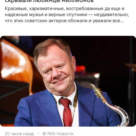
скрывали любимцы миллионов
Красивые, харизматичные, востребованные да еще и
надежные мужья и верные спутники — неудивительно,
что этих советских актеров обожали и уважали все
женщины большой страны, и наверняка не раз ставили
их в
20 часов назад
© РИА Новости