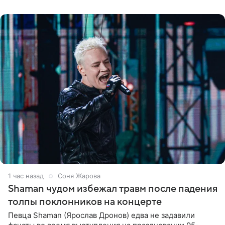
шоке, что такие люди
1 час назад
Соня Жарова
Shaman чудом избежал травм после падения
толпы поклонников на концерте
Певца Shaman (Ярослав Дронов) едва не задавили