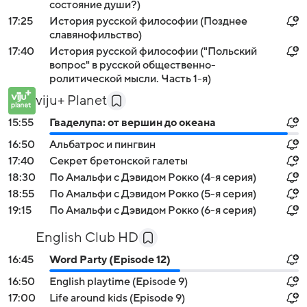
состояние души?)
17:25
История русской философии (Позднее
славянофильство)
17:40
История русской философии ("Польский
вопрос" в русской общественно-
ролитической мысли. Часть 1-я)
viju+ Planet
15:55
Гваделупа: от вершин до океана
16:50
Альбатрос и пингвин
17:40
Секрет бретонской галеты
18:30
По Амальфи с Дэвидом Рокко (4-я серия)
18:55
По Амальфи с Дэвидом Рокко (5-я серия)
19:15
По Амальфи с Дэвидом Рокко (6-я серия)
English Club HD
16:45
Word Party (Episode 12)
16:50
English playtime (Episode 9)
17:00
Life around kids (Episode 9)