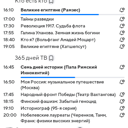
Кто есть кто
16:10
Великие египтяне (Рамзес)
17:00
Тайны разведки
17:30
Революция 1917. Судьба флота
17:55
Галина Уланова. Земная жизнь богини
18:40
Кто я? (Вольфганг Амадей Моцарт)
19:05
Великие египтяне (Хатшепсут)
365 дней ТВ
16:45
Семь дней истории (Папа Римский
Иннокентий)
16:50
Моя Россия: музыкальное путешествие
(Москва)
17:45
Народный фронт Победы (Театр Вахтангова)
18:15
Финский фашизм: Забытый геноцид
19:10
Историограф (95-я серия)
20:00
Нобелевские лауреаты (Черенков, Тамм,
Франк: физики высоких энергий)