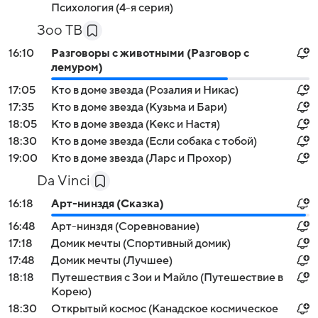
Психология (4-я серия)
Зоо ТВ
16:10
Разговоры с животными (Разговор с
лемуром)
17:05
Кто в доме звезда (Розалия и Никас)
17:35
Кто в доме звезда (Кузьма и Бари)
18:05
Кто в доме звезда (Кекс и Настя)
18:30
Кто в доме звезда (Если собака с тобой)
19:00
Кто в доме звезда (Ларс и Прохор)
Da Vinci
16:18
Арт-нинздя (Сказка)
16:48
Арт-нинздя (Соревнование)
17:18
Домик мечты (Спортивный домик)
17:48
Домик мечты (Лучшее)
18:18
Путешествия с Зои и Майло (Путешествие в
Корею)
18:30
Открытый космос (Канадское космическое