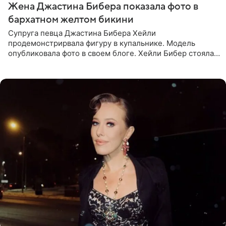
Жена Джастина Бибера показала фото в
бархатном желтом бикини
Супруга певца Джастина Бибера Хейли
продемонстрирвала фигуру в купальнике. Модель
опубликовала фото в своем блоге. Хейли Бибер стояла
перед зеркалом в желтом крошечном бархатном
бикини, которое дополнила