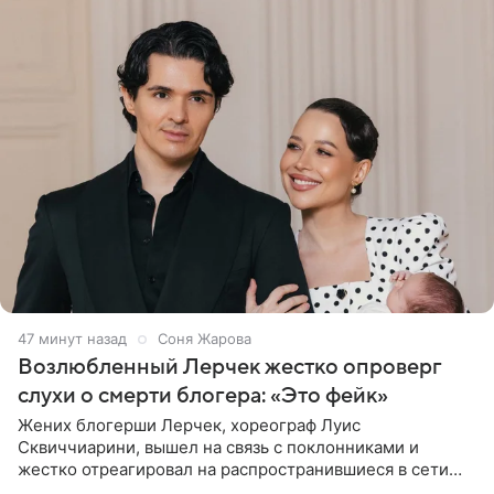
47 минут назад
Соня Жарова
Возлюбленный Лерчек жестко опроверг
слухи о смерти блогера: «Это фейк»
Жених блогерши Лерчек, хореограф Луис
Сквиччиарини, вышел на связь с поклонниками и
жестко отреагировал на распространившиеся в сети
слухи о смерти Валерии Чекалиной. «Это фейк! Я в