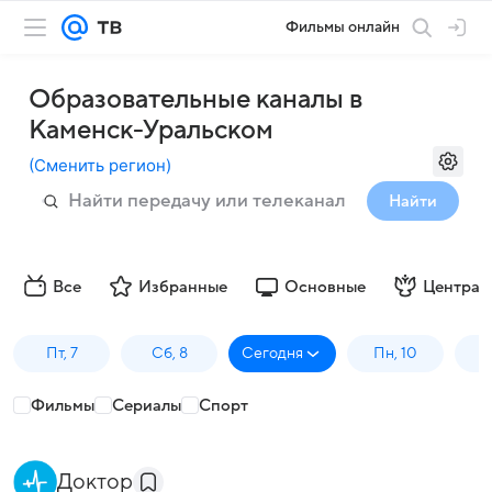
Фильмы онлайн
Образовательные каналы в
Каменск-Уральском
(
Сменить регион
)
Найти
Все
Избранные
Основные
Централ
Пт, 7
Сб, 8
Сегодня
Пн, 10
В
Фильмы
Сериалы
Спорт
Доктор