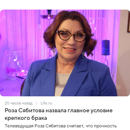
остался без звуковой дорожки в виде песни August
(«Август») американской
20 часов назад
Life.ru
Роза Сябитова назвала главное условие
крепкого брака
Телеведущая Роза Сябитова считает, что прочность