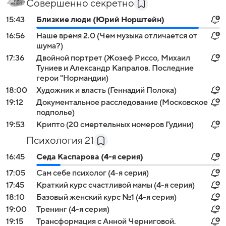
Совершенно секретно
15:43
Близкие люди (Юрий Норштейн)
16:56
Наше время 2.0 (Чем музыка отличается от
шума?)
17:36
Двойной портрет (Жозеф Риссо, Михаил
Туниев и Александр Капралов. Последние
герои "Нормандии)
18:00
Художник и власть (Геннадий Полока)
19:12
Документальное расследование (Московское
подполье)
19:53
Крипто (20 смертельных номеров Гудини)
Психология 21
16:45
Седа Каспарова (4-я серия)
17:05
Сам себе психолог (4-я серия)
17:45
Краткий курс счастливой мамы (4-я серия)
18:10
Базовый женский курс №1 (4-я серия)
19:00
Тренинг (4-я серия)
19:15
Трансформация с Анной Черниговой.