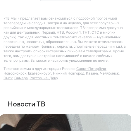
«ТВ Mail» предлагает вам ознакомиться с подробной программой
телепередач на сегодня, завтра и на неделю, для всех популярных
российских и международных телеканалов. ТВ-программа доступна
как для центральных (Первый, НТВ, Россия 1, ТНТ, СТС и многих
других), так и для местных и тематических каналов — музыкальных,
спортивных, новостных, образовательных. Вы можете отфильтровать
передачи по жанрам (фильмы, сериалы, спортивные передачи и т.д.), а
также настроить список интересных лично вам телепрограмм. Кроме
того, вам доступна настройка напоминаний о начале любимых
телепрограмм. Вы можете настроить уведомления по почте.
Телепрограмма в других городах России:
Санкт-Петербург
,
Новосибирск
,
Екатеринбург
,
Нижний Новгород
,
Казань
,
Челябинск
,
Омск
,
Самара
,
Ростов-на-Дону
.
Новости ТВ