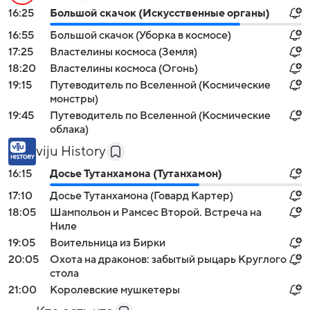
16:25
Большой скачок (Искусственные органы)
16:55
Большой скачок (Уборка в космосе)
17:25
Властелины космоса (Земля)
18:20
Властелины космоса (Огонь)
19:15
Путеводитель по Вселенной (Космические
монстры)
19:45
Путеводитель по Вселенной (Космические
облака)
viju History
16:15
Досье Тутанхамона (Тутанхамон)
17:10
Досье Тутанхамона (Говард Картер)
18:05
Шампольон и Рамсес Второй. Встреча на
Ниле
19:05
Воительница из Бирки
20:05
Охота на драконов: забытый рыцарь Круглого
стола
21:00
Королевские мушкетеры