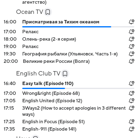
агентство)
Ocean TV
16:00
Присматривая за Тихим океаном
17:00
Релакс
18:00
Олень-река (2-я серия)
19:00
Релакс
19:30
География рыбалки (Ульяновск. Часть 1-я)
20:00
Великие реки России (Волга)
English Club TV
16:40
Easy talk (Episode 110)
17:00
Wrong&right (Episode 68)
17:05
English United (Episode 12)
17:15
3Ways2 (How to accept apologies in 3 different
ways)
17:25
English in Focus (Episode 51)
17:35
English-911 (Episode 141)