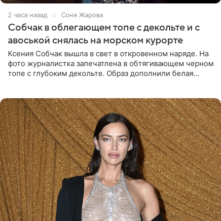
2 часа назад
Соня Жарова
Собчак в облегающем топе с декольте и с
авоськой снялась на морском курорте
Ксения Собчак вышла в свет в откровенном наряде. На
фото журналистка запечатлена в обтягивающем черном
топе с глубоким декольте. Образ дополнили белая
юбка-миди, вьетнамки на платформе и соломенная
шляпа.