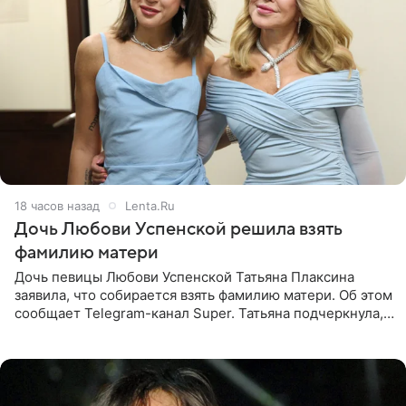
18 часов назад
Lenta.Ru
Дочь Любови Успенской решила взять
фамилию матери
Дочь певицы Любови Успенской Татьяна Плаксина
заявила, что собирается взять фамилию матери. Об этом
сообщает Telegram-канал Super. Татьяна подчеркнула,
что приняла решение о смене фамилии, поскольку
именно от