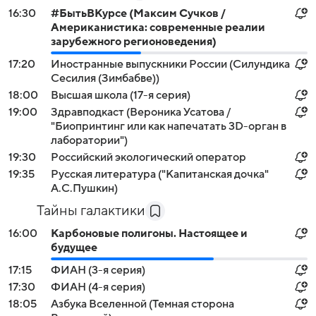
16:30
#БытьВКурсе (Максим Сучков /
Американистика: современные реалии
зарубежного регионоведения)
17:20
Иностранные выпускники России (Силундика
Сесилия (Зимбабве))
18:00
Высшая школа (17-я серия)
19:00
Здравподкаст (Вероника Усатова /
"Биопринтинг или как напечатать 3D-орган в
лаборатории")
19:30
Российский экологический оператор
19:35
Русская литература ("Капитанская дочка"
А.С.Пушкин)
Тайны галактики
16:00
Карбоновые полигоны. Настоящее и
будущее
17:15
ФИАН (3-я серия)
17:30
ФИАН (4-я серия)
18:05
Азбука Вселенной (Темная сторона