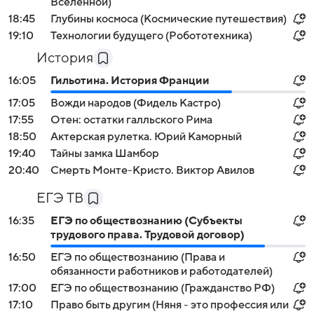
Вселенной)
18:45
Глубины космоса (Космические путешествия)
19:10
Технологии будущего (Робототехника)
История
16:05
Гильотина. История Франции
17:05
Вожди народов (Фидель Кастро)
17:55
Отен: остатки галльского Рима
18:50
Актерская рулетка. Юрий Каморный
19:40
Тайны замка Шамбор
20:40
Смерть Монте-Кристо. Виктор Авилов
ЕГЭ ТВ
16:35
ЕГЭ по обществознанию (Субъекты
трудового права. Трудовой договор)
16:50
ЕГЭ по обществознанию (Права и
обязанности работников и работодателей)
17:00
ЕГЭ по обществознанию (Гражданство РФ)
17:10
Право быть другим (Няня - это профессия или