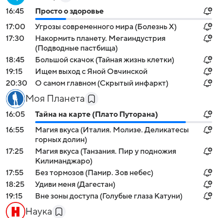
16:45
Просто о здоровье
17:00
Угрозы современного мира (Болезнь Х)
17:30
Накормить планету. Мегаиндустрия
(Подводные пастбища)
18:45
Большой скачок (Тайная жизнь клетки)
19:15
Ищем выход с Яной Овчинской
20:30
О самом главном (Скрытый инфаркт)
Моя Планета
16:05
Тайна на карте (Плато Путорана)
16:55
Магия вкуса (Италия. Молизе. Деликатесы
горных долин)
17:25
Магия вкуса (Танзания. Пир у подножия
Килиманджаро)
17:55
Без тормозов (Памир. Зов небес)
18:25
Удиви меня (Дагестан)
19:15
Вне зоны доступа (Голубые глаза Катуни)
Наука