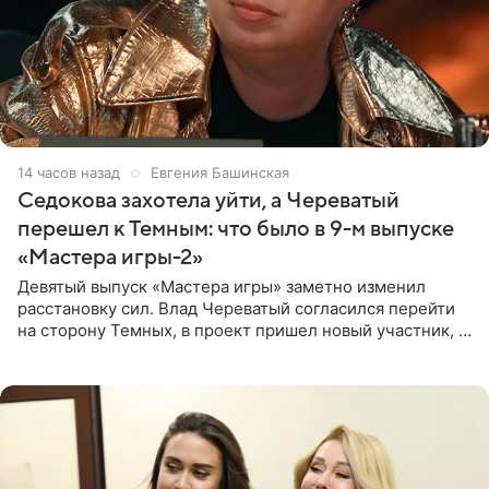
14 часов назад
Евгения Башинская
Седокова захотела уйти, а Череватый
перешел к Темным: что было в 9-м выпуске
«Мастера игры-2»
Девятый выпуск «Мастера игры» заметно изменил
расстановку сил. Влад Череватый согласился перейти
на сторону Темных, в проект пришел новый участник, а
Курбан Омаров и Анна Седокова оказались под таким
давлением.