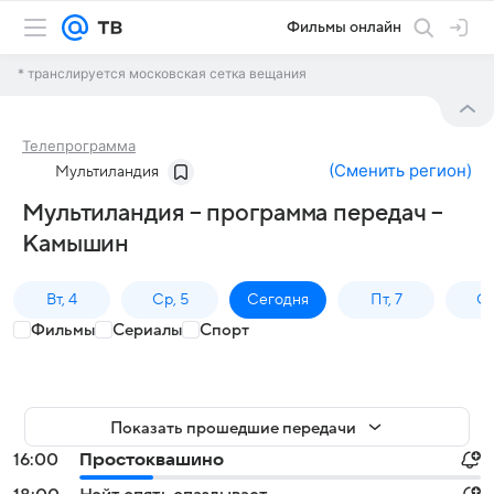
Фильмы онлайн
* транслируется московская сетка вещания
Телепрограмма
(
Сменить регион
)
Мультиландия
Мультиландия – программа передач –
Камышин
Вт, 4
Ср, 5
Сегодня
Пт, 7
Сб
Фильмы
Сериалы
Спорт
Показать прошедшие передачи
16:00
Простоквашино