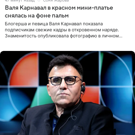
Валя Карнавал в красном мини-платье
снялась на фоне пальм
Блогерша и певица Валя Карнавал показала
подписчикам свежие кадры в откровенном наряде.
Знаменитость опубликовала фотографию в личном
блоге. 24-летняя артистка позировала перед камерой в
обтягивающем красном