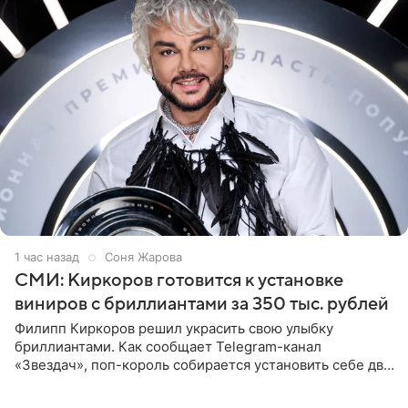
1 час назад
Соня Жарова
СМИ: Киркоров готовится к установке
виниров с бриллиантами за 350 тыс. рублей
Филипп Киркоров решил украсить свою улыбку
бриллиантами. Как сообщает Telegram-канал
«Звездач», поп-король собирается установить себе два
винира с драгоценной огранкой. Сумма, которую артист
готов выложить за