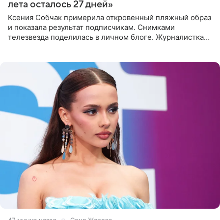
лета осталось 27 дней»
Ксения Собчак примерила откровенный пляжный образ
и показала результат подписчикам. Снимками
телезвезда поделилась в личном блоге. Журналистка
сейчас отдыхает за рубежом. На свежем кадре Собчак
запечатлена в
47 минут назад
Соня Жарова