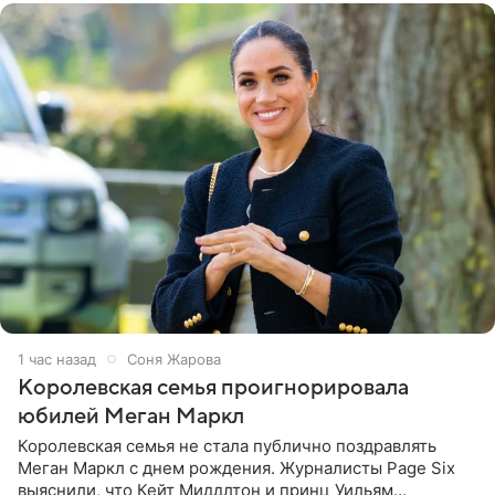
1 час назад
Соня Жарова
Королевская семья проигнорировала
юбилей Меган Маркл
Королевская семья не стала публично поздравлять
Меган Маркл с днем рождения. Журналисты Page Six
выяснили, что Кейт Миддлтон и принц Уильям