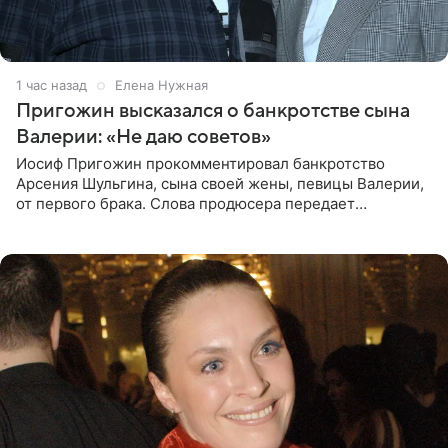
1 час назад
Елена Нужная
Пригожин высказался о банкротстве сына
Валерии: «Не даю советов»
Иосиф Пригожин прокомментировал банкротство
Арсения Шульгина, сына своей жены, певицы Валерии,
от первого брака. Слова продюсера передает
«СтарХит». Пригожин признался, что не лезет в дела
взрослых детей, и