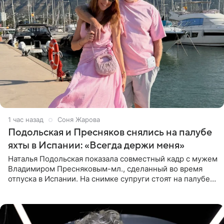
1 час назад
Соня Жарова
Подольская и Пресняков снялись на палубе
яхты в Испании: «Всегда держи меня»
Наталья Подольская показала совместный кадр с мужем
Владимиром Пресняковым-мл., сделанный во время
отпуска в Испании. На снимке супруги стоят на палубе
яхты в лучах закатного солнца. Подольская выбрала
слитный