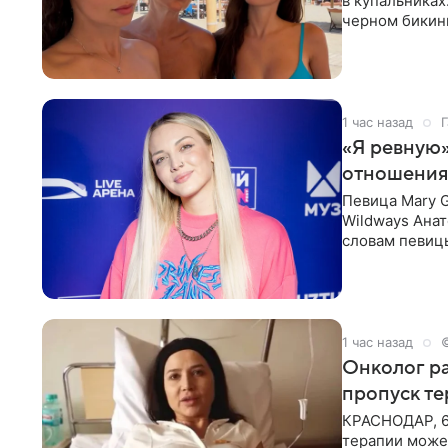
в купальниках
черном бикини
выбрала банд
1 час назад
Г
«Я ревную»
отношения
Певица Mary 
Wildways Анат
словам певицы
человека. Та
1 час назад
Онколог ра
пропуск т
КРАСНОДАР, 6
терапии может