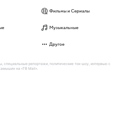
Фильмы и Сериалы
ые
Музыкальные
Другое
, специальные репортажи, политические ток-шоу, интервью с
амышин на «ТВ Mail».