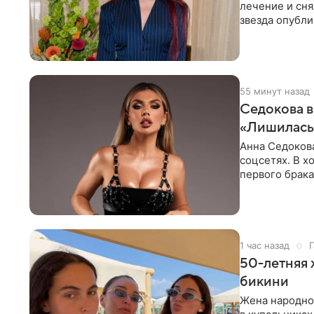
лечение и сня
звезда опубли
процесс снят
55 минут назад
Седокова в
«Лишилась 
Анна Седокова
соцсетях. В х
первого брака
ответственнос
1 час назад
Г
50-летняя 
бикини
Жена народно