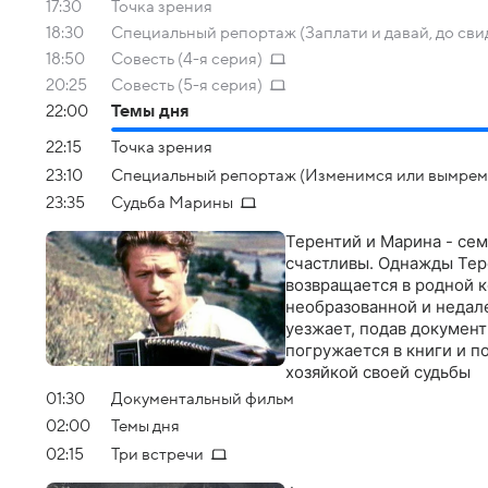
17:30
Точка зрения
18:30
Специальный репортаж (Заплати и давай, до сви
18:50
Совесть (4-я серия)
20:25
Совесть (5-я серия)
22:00
Темы дня
22:15
Точка зрения
23:10
Специальный репортаж (Изменимся или вымрем
23:35
Судьба Марины
Терентий и Марина - семе
счастливы. Однажды Тере
возвращается в родной к
необразованной и недал
уезжает, подав документ
погружается в книги и п
хозяйкой своей судьбы
01:30
Документальный фильм
02:00
Темы дня
02:15
Три встречи