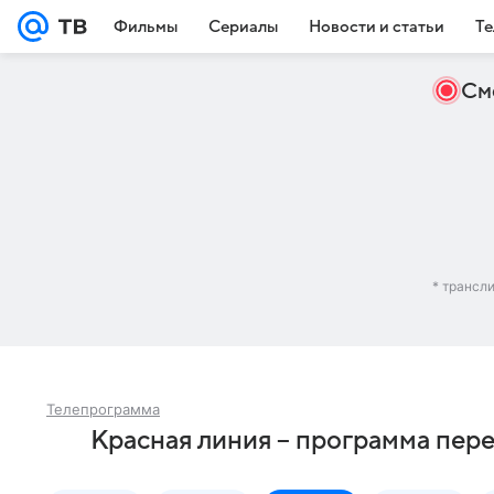
Фильмы
Сериалы
Новости и статьи
Те
См
* трансл
Телепрограмма
Красная линия – программа пер