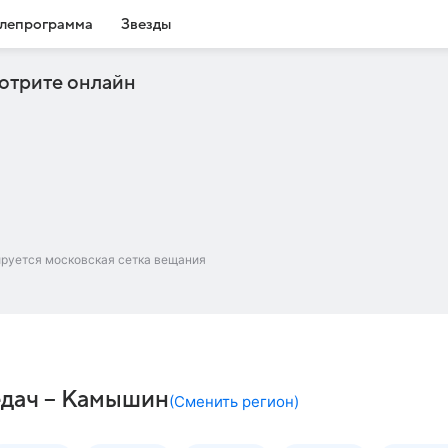
лепрограмма
Звезды
отрите онлайн
ируется московская сетка вещания
едач – Камышин
(
Сменить регион
)