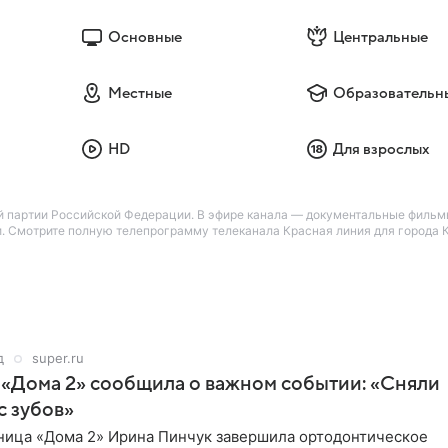
Основные
Центральные
Местные
Образовательн
HD
Для взрослых
 партии Российской Федерации. В эфире канала — документальные фильмы
 Смотрите полную телепрограмму телеканала Красная линия для города К
д
super.ru
 «Дома 2» сообщила о важном событии: «Сняли
с зубов»
ница «Дома 2» Ирина Пинчук завершила ортодонтическое