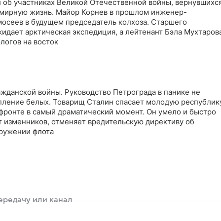
л об участниках Великой Отечественной войны, вернувшихс
в мирную жизнь. Майор Корнев в прошлом инженер-
осеев в будущем председатель колхоза. Старшего
идает арктическая экспедиция, а лейтенант Бэла Мухтаров
ологов на восток
ражданской войны. Руководство Петрограда в панике не
пление белых. Товарищ Сталин спасает молодую республик
 фронте в самый драматический момент. Он умело и быстро
т изменников, отменяет вредительскую директиву об
оружении флота