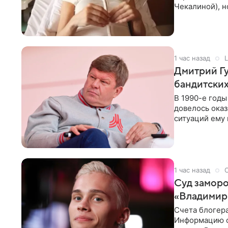
Чекалиной), 
здоровью не к
1 час назад
L
Дмитрий Гу
бандитских
В 1990-е год
довелось оказ
ситуаций ему 
однако он
1 час назад
Суд заморо
«Владимир
Счета блогер
Информацию о