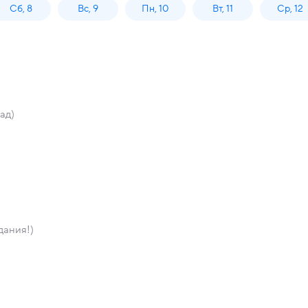
Сб, 8
Вс, 9
Пн, 10
Вт, 11
Ср, 12
ад)
дания!)