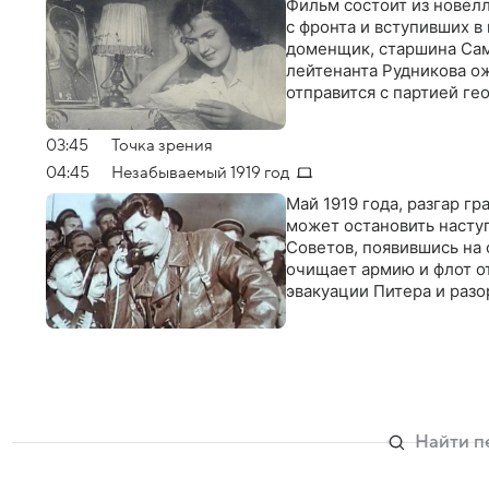
Фильм состоит из новел
с фронта и вступивших 
доменщик, старшина Сам
лейтенанта Рудникова ож
отправится с партией ге
03:45
Точка зрения
04:45
Незабываемый 1919 год
Май 1919 года, разгар г
может остановить насту
Советов, появившись на
очищает армию и флот о
эвакуации Питера и раз