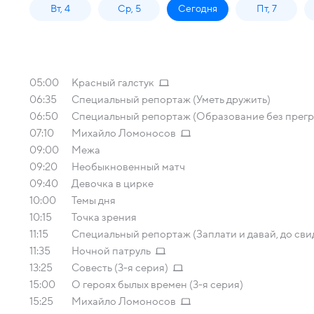
Вт, 4
Ср, 5
Сегодня
Пт, 7
05:00
Красный галстук
06:35
Специальный репортаж (Уметь дружить)
06:50
Специальный репортаж (Образование без прегр
07:10
Михайло Ломоносов
09:00
Межа
09:20
Необыкновенный матч
09:40
Девочка в цирке
10:00
Темы дня
10:15
Точка зрения
11:15
Специальный репортаж (Заплати и давай, до сви
11:35
Ночной патруль
13:25
Совесть (3-я серия)
15:00
О героях былых времен (3-я серия)
15:25
Михайло Ломоносов