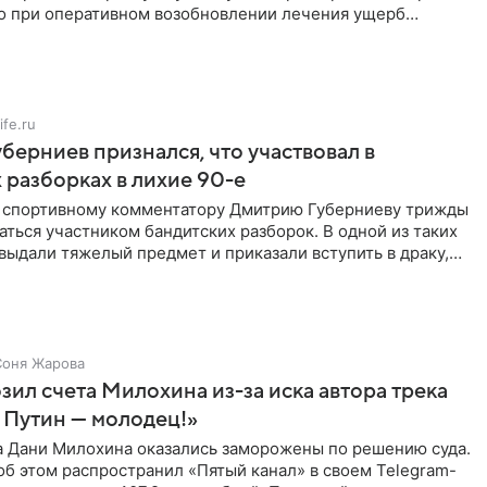
но при оперативном возобновлении лечения ущерб
ритичен,
ife.ru
берниев признался, что участвовал в
 разборках в лихие 90-е
ы спортивному комментатору Дмитрию Губерниеву трижды
аться участником бандитских разборок. В одной из таких
выдали тяжелый предмет и приказали вступить в драку,
Соня Жарова
зил счета Милохина из-за иска автора трека
 Путин — молодец!»
а Дани Милохина оказались заморожены по решению суда.
б этом распространил «Пятый канал» в своем Telegram-