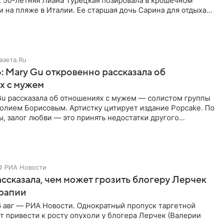
. 50-летняя Лиана Турецкая позировала в крошечном
 на пляже в Италии. Ее старшая дочь Сарина для отдыха
о
азета.Ru
: Mary Gu откровенно рассказала об
х с мужем
Gu рассказала об отношениях с мужем — солистом группы
олием Борисовым. Артистку цитирует издание Popcake. По
, залог любви — это принять недостатки другого
кже
© РИА Новости
ссказала, чем может грозить блогеру Лерчек
ерапии
 авг — РИА Новости. Однократный пропуск таргетной
 привести к росту опухоли у блогера Лерчек (Валерии