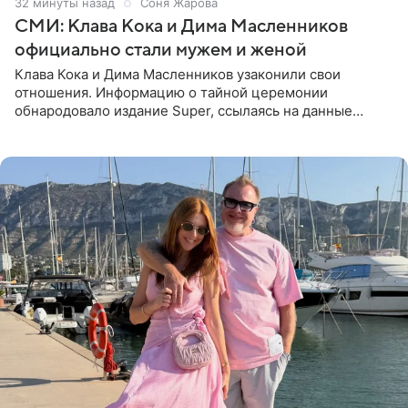
32 минуты назад
Соня Жарова
СМИ: Клава Кока и Дима Масленников
официально стали мужем и женой
Клава Кока и Дима Масленников узаконили свои
отношения. Информацию о тайной церемонии
обнародовало издание Super, ссылаясь на данные
инсайдеров. Торжество прошло в узком кругу, без
присутствия широкой публики и