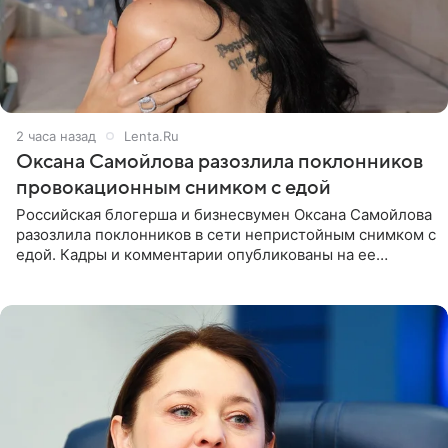
2 часа назад
Lenta.Ru
Оксана Самойлова разозлила поклонников
провокационным снимком с едой
Российская блогерша и бизнесвумен Оксана Самойлова
разозлила поклонников в сети непристойным снимком с
едой. Кадры и комментарии опубликованы на ее
странице в Instagram (принадлежит компании Meta,
признанной