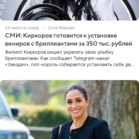
54 минуты назад
Соня Жарова
СМИ: Киркоров готовится к установке
виниров с бриллиантами за 350 тыс. рублей
Филипп Киркоров решил украсить свою улыбку
бриллиантами. Как сообщает Telegram-канал
«Звездач», поп-король собирается установить себе два
винира с драгоценной огранкой. Сумма, которую артист
готов выложить за