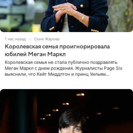
1 час назад
Соня Жарова
Королевская семья проигнорировала
юбилей Меган Маркл
Королевская семья не стала публично поздравлять
Меган Маркл с днем рождения. Журналисты Page Six
выяснили, что Кейт Миддлтон и принц Уильям
проигнорировали эту дату в своих соцсетях. По словам
экспертов,