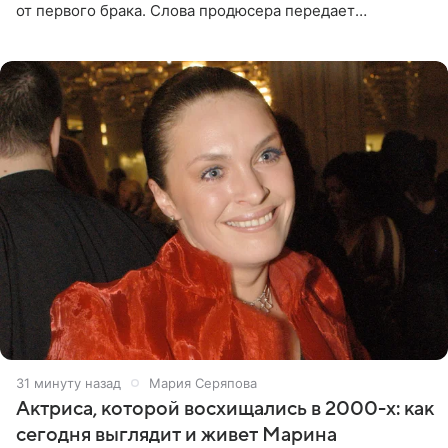
от первого брака. Слова продюсера передает
«СтарХит». Пригожин признался, что не лезет в дела
взрослых детей, и
31 минуту назад
Мария Серяпова
Актриса, которой восхищались в 2000-х: как
сегодня выглядит и живет Марина