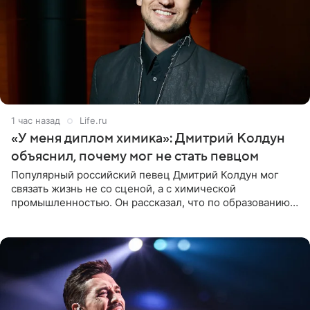
1 час назад
Life.ru
«У меня диплом химика»: Дмитрий Колдун
объяснил, почему мог не стать певцом
Популярный российский певец Дмитрий Колдун мог
связать жизнь не со сценой, а с химической
промышленностью. Он рассказал, что по образованию
является специалистом по полимерным материалам и
до начала музыкальной