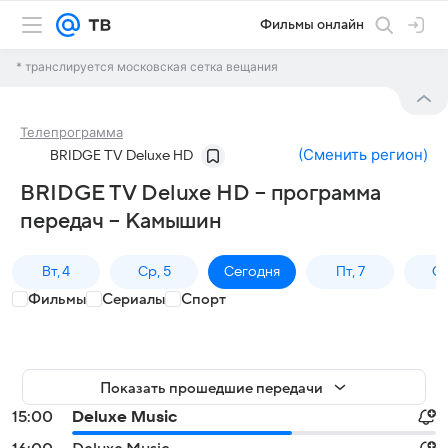
Фильмы онлайн
* транслируется московская сетка вещания
Телепрограмма
(
Сменить регион
)
BRIDGE TV Deluxe HD
BRIDGE TV Deluxe HD – программа
передач – Камышин
Вт, 4
Ср, 5
Сегодня
Пт, 7
Сб
Фильмы
Сериалы
Спорт
Показать прошедшие передачи
15:00
Deluxe Music