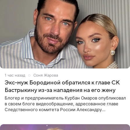
1 час назад
Соня Жарова
Экс-муж Бородиной обратился к главе СК
Бастрыкину из-за нападения на его жену
Блогер и предприниматель Курбан Омаров опубликовал
в своем блоге видеообращение, адресованное главе
Следственного комитета России Александру
Бастрыкину. Бизнесмен рассказал, что 1 августа в
центре Москвы трое