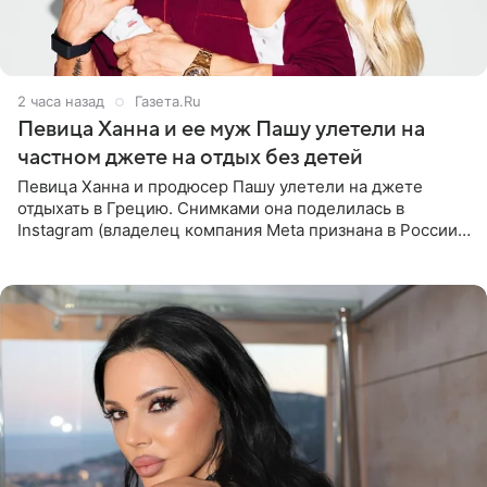
2 часа назад
Газета.Ru
Певица Ханна и ее муж Пашу улетели на
частном джете на отдых без детей
Певица Ханна и продюсер Пашу улетели на джете
отдыхать в Грецию. Снимками она поделилась в
Instagram (владелец компания Meta признана в России
экстремистской и запрещена). Ханна и Пашу показали
серию снимков,