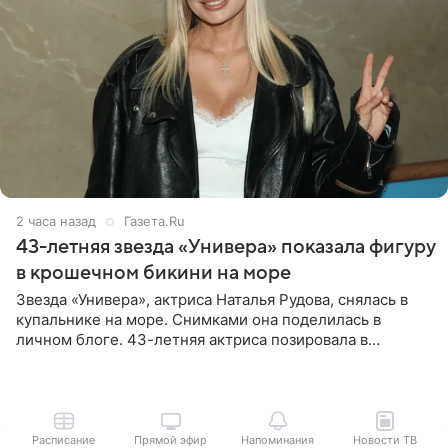
2 часа назад
Газета.Ru
43-летняя звезда «Универа» показала фигуру
в крошечном бикини на море
Звезда «Универа», актриса Наталья Рудова, снялась в
купальнике на море. Снимками она поделилась в
личном блоге. 43-летняя актриса позировала в
бордовом крошечном бикини с золотыми деталями.
Волосы Рудова
Расписание
Прямой эфир
Напоминания
Новости ТВ