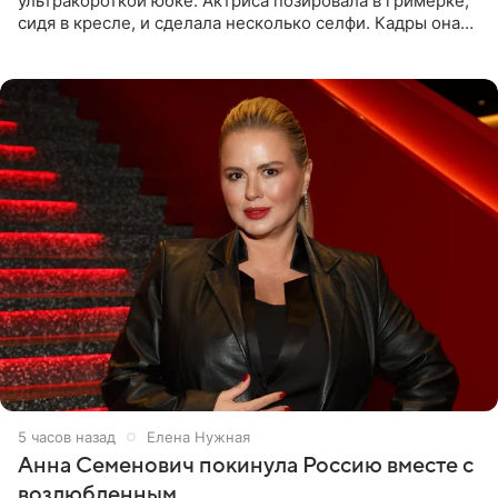
ультракороткой юбке. Актриса позировала в гримерке,
сидя в кресле, и сделала несколько селфи. Кадры она
опубликовала на личной странице в социальной сети.
5 часов назад
Елена Нужная
Анна Семенович покинула Россию вместе с
возлюбленным