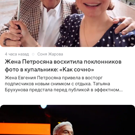
4 часа назад
Соня Жарова
Жена Петросяна восхитила поклонников
фото в купальнике: «Как сочно»
Жена Евгения Петросяна привела в восторг
подписчиков новым снимком с отдыха. Татьяна
Брухунова предстала перед публикой в эффектном
черно-сиреневом монокини, позируя прямо в бассейне.
«Ох, как сочно», «Татьяна,