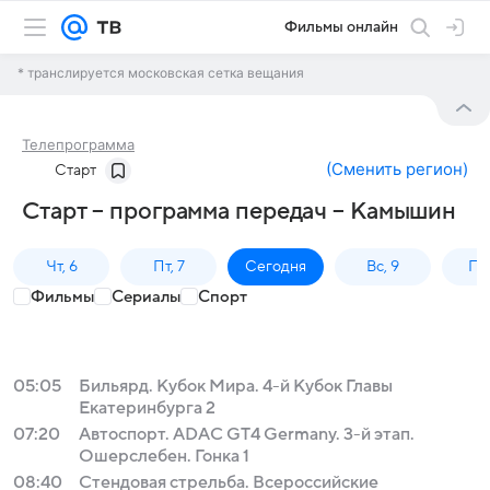
Фильмы онлайн
* транслируется московская сетка вещания
Телепрограмма
(
Сменить регион
)
Старт
Старт – программа передач – Камышин
Чт, 6
Пт, 7
Сегодня
Вс, 9
Пн,
Фильмы
Сериалы
Спорт
05:05
Бильярд. Кубок Мира. 4-й Кубок Главы
Екатеринбурга 2
07:20
Автоспорт. ADAC GT4 Germany. 3-й этап.
Ошерслебен. Гонка 1
08:40
Стендовая стрельба. Всероссийские