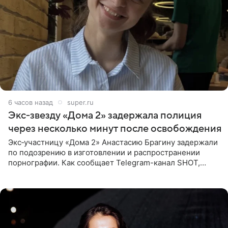
6 часов назад
super.ru
Экс‑звезду «Дома 2» задержала полиция
через несколько минут после освобождения
Экс‑участницу «Дома 2» Анастасию Брагину задержали
по подозрению в изготовлении и распространении
порнографии. Как сообщает Telegram-канал SHOT,
девушка может оказаться в СИЗО. Следствие
ходатайствует об