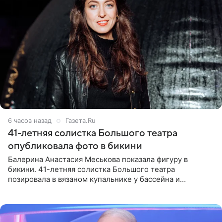
6 часов назад
Газета.Ru
41-летняя солистка Большого театра
опубликовала фото в бикини
Балерина Анастасия Меськова показала фигуру в
бикини. 41-летняя солистка Большого театра
позировала в вязаном купальнике у бассейна и
опубликовала фото в личном блоге. Артистка
поделилась кадрами с отдыха за