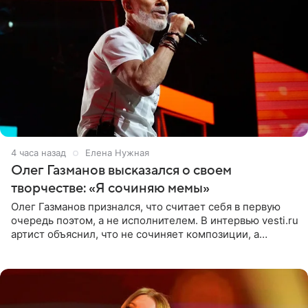
4 часа назад
Елена Нужная
Олег Газманов высказался о своем
творчестве: «Я сочиняю мемы»
Олег Газманов признался, что считает себя в первую
очередь поэтом, а не исполнителем. В интервью vesti.ru
артист объяснил, что не сочиняет композиции, а
позволяет им появляться через себя. По словам
музыканта,