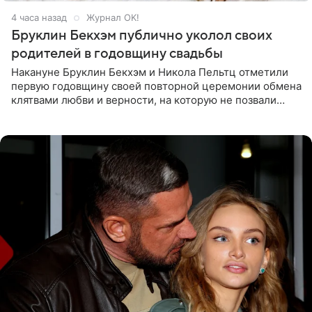
4 часа назад
Журнал OK!
Бруклин Бекхэм публично уколол своих
родителей в годовщину свадьбы
Накануне Бруклин Бекхэм и Никола Пельтц отметили
первую годовщину своей повторной церемонии обмена
клятвами любви и верности, на которую не позвали
никого из клана Бекхэм. По словам инсайдеров, пара
считает это