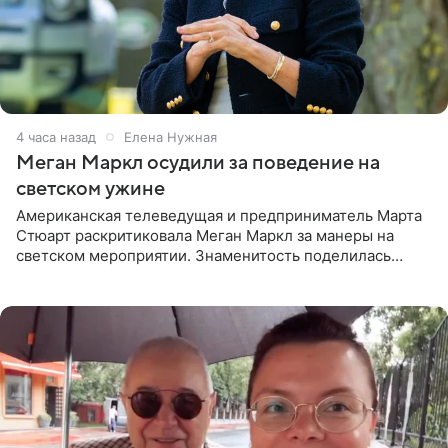
4 часа назад
Елена Нужная
Меган Маркл осудили за поведение на
светском ужине
Американская телеведущая и предприниматель Марта
Стюарт раскритиковала Меган Маркл за манеры на
светском мероприятии. Знаменитость поделилась
деталями личной встречи с герцогиней Сассекской,
пишет PageSix. По