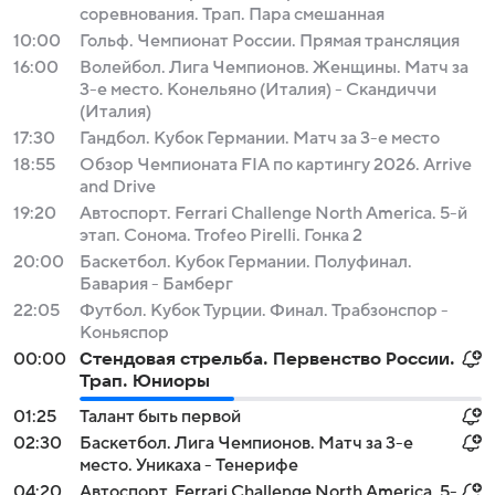
соревнования. Трап. Пара смешанная
10:00
Гольф. Чемпионат России. Прямая трансляция
16:00
Волейбол. Лига Чемпионов. Женщины. Матч за
3-е место. Конельяно (Италия) - Скандиччи
(Италия)
17:30
Гандбол. Кубок Германии. Матч за 3-е место
18:55
Обзор Чемпионата FIA по картингу 2026. Arrive
and Drive
19:20
Автоспорт. Ferrari Challenge North America. 5-й
этап. Сонома. Trofeo Pirelli. Гонка 2
20:00
Баскетбол. Кубок Германии. Полуфинал.
Бавария - Бамберг
22:05
Футбол. Кубок Турции. Финал. Трабзонспор -
Коньяспор
00:00
Стендовая стрельба. Первенство России.
Трап. Юниоры
01:25
Талант быть первой
02:30
Баскетбол. Лига Чемпионов. Матч за 3-е
место. Уникаха - Тенерифе
04:20
Автоспорт. Ferrari Challenge North America. 5-