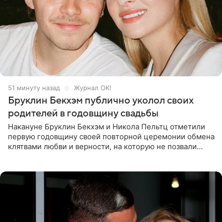
51 минуту назад
Журнал OK!
Бруклин Бекхэм публично уколол своих
родителей в годовщину свадьбы
Накануне Бруклин Бекхэм и Никола Пельтц отметили
первую годовщину своей повторной церемонии обмена
клятвами любви и верности, на которую не позвали
никого из клана Бекхэм. По словам инсайдеров, пара
считает это