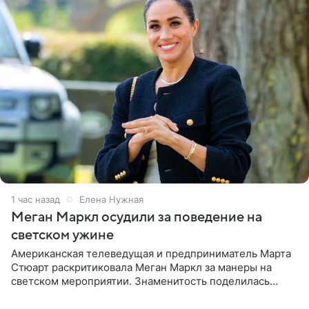
1 час назад
Елена Нужная
Меган Маркл осудили за поведение на
светском ужине
Американская телеведущая и предприниматель Марта
Стюарт раскритиковала Меган Маркл за манеры на
светском мероприятии. Знаменитость поделилась
деталями личной встречи с герцогиней Сассекской,
пишет PageSix. По