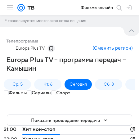
Фильмы онлайн
* транслируется московская сетка вещания
Телепрограмма
(
Сменить регион
)
Europa Plus TV
Europa Plus TV – программа передач –
Камышин
Ср, 5
Чт, 6
Сегодня
Сб, 8
Вс
Фильмы
Сериалы
Спорт
Показать прошедшие передачи
21:00
Хит нон-стоп