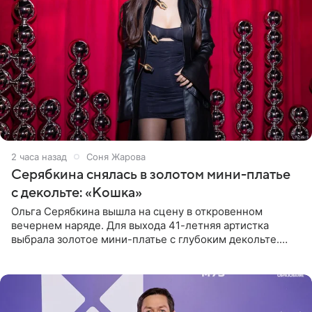
2 часа назад
Соня Жарова
Серябкина снялась в золотом мини-платье
с декольте: «Кошка»
Ольга Серябкина вышла на сцену в откровенном
вечернем наряде. Для выхода 41-летняя артистка
выбрала золотое мини-платье с глубоким декольте.
Дополнением к образу стали бежевые мюли. Стилисты
выпрямили волосы