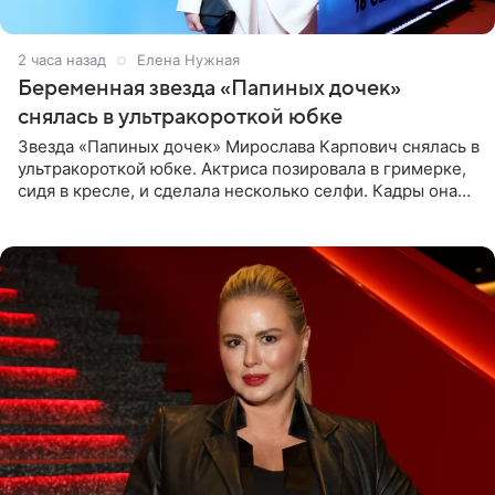
2 часа назад
Елена Нужная
Беременная звезда «Папиных дочек»
снялась в ультракороткой юбке
Звезда «Папиных дочек» Мирослава Карпович снялась в
ультракороткой юбке. Актриса позировала в гримерке,
сидя в кресле, и сделала несколько селфи. Кадры она
опубликовала на личной странице в социальной сети.