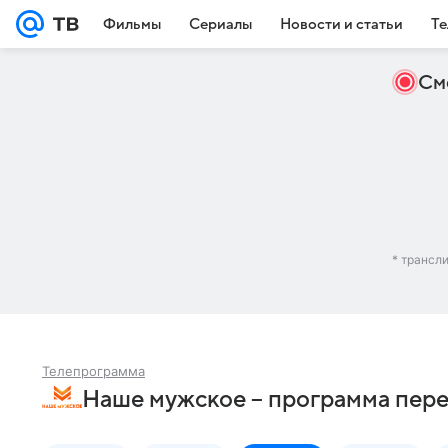
Фильмы
Сериалы
Новости и статьи
Те
См
* трансл
Телепрограмма
Наше мужское – программа пер