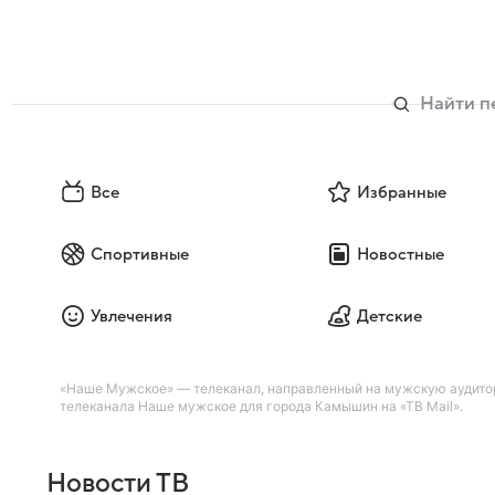
Все
Избранные
Спортивные
Новостные
Увлечения
Детские
«Наше Мужское» — телеканал, направленный на мужскую аудитор
телеканала Наше мужское для города Камышин на «ТВ Mail».
Новости ТВ