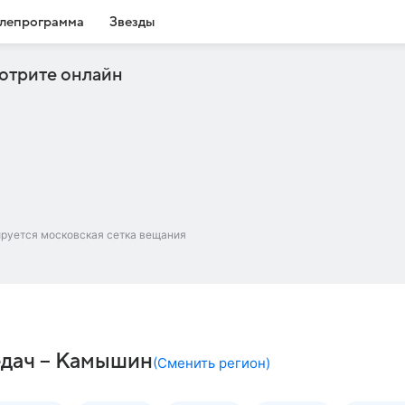
лепрограмма
Звезды
отрите онлайн
ируется московская сетка вещания
едач – Камышин
(
Сменить регион
)