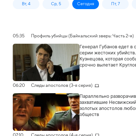
Вт, 4
Ср, 5
Сегодня
Пт, 7
05:35
Профиль убийцы (Байкальский зверь: Часть 2-я)
Генерал Губанов едет в 
серии жестоких убийств
Кузнецова, которая соо
срочно вылетает Кругло
06:20
Следы апостолов (3-я серия)
Параллельно разворачив
захватившие Несвижский
золотых апостолов любо
обществ
07:10
Следы апостолов (4-я серия)