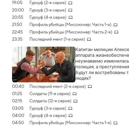
19:05
Гурзуф (2-я серия)
20:00
Гурзуф (3-я серия)
20:55
Гурзуф (4-я серия)
21:50
Профиль убийцы (Миссионер: Часть 1-я)
22:45
Профиль убийцы (Миссионер: Часть 2-я)
23:35
Последний мент (1-я серия)
Капитан милиции Алексе
аппарата жизнеобеспечен
неузнаваемо изменилась
полиция, а преступлени
Будут ли востребованы т
людях?
00:40
Последний мент (2-я серия)
01:25
Солдаты (11-я серия)
02:15
Солдаты (12-я серия)
03:05
Гурзуф (3-я серия)
04:00
Гурзуф (4-я серия)
04:50
Профиль убийцы (Миссионер: Часть 1-я)