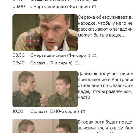
08:00
Смерть шпионам (3-я серия)
Сережа обнаруживает в л
находке, чтобы у него н
рассказывают о загадочн
может быть в водке…
08:50
Смерть шпионам (4-я серия)
09:40
Солдаты (9-я серия)
Данилюк получает письмо
приглашение в Австрали
отношения со Славской и
деды, чтобы развлечься
части
10:20
Солдаты 12 (10-я серия)
Вторая рота будет предс
выясняется, что в футбо