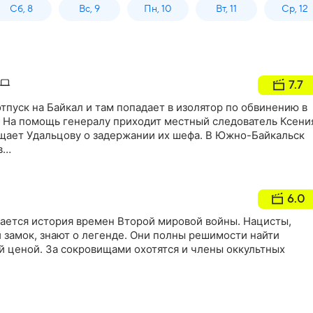
Сб, 8
Вс, 9
Пн, 10
Вт, 11
Ср, 12
7.7
отпуск на Байкал и там попадает в изолятор по обвинению в
. На помощь генералу приходит местный следователь Ксени
бщает Удальцову о задержании их шефа. В Южно-Байкальск
в…
6.0
ается история времен Второй мировой войны. Нацисты,
 замок, знают о легенде. Они полны решимости найти
й ценой. За сокровищами охотятся и члены оккультных