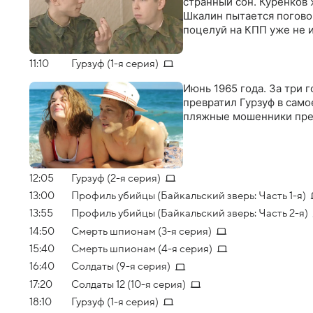
странный сон. Куренков 
Шкалин пытается поговор
поцелуй на КПП уже не 
11:10
Гурзуф (1-я серия)
Июнь 1965 года. За три
превратил Гурзуф в сам
пляжные мошенники пре
12:05
Гурзуф (2-я серия)
13:00
Профиль убийцы (Байкальский зверь: Часть 1-я)
13:55
Профиль убийцы (Байкальский зверь: Часть 2-я)
14:50
Смерть шпионам (3-я серия)
15:40
Смерть шпионам (4-я серия)
16:40
Солдаты (9-я серия)
17:20
Солдаты 12 (10-я серия)
18:10
Гурзуф (1-я серия)