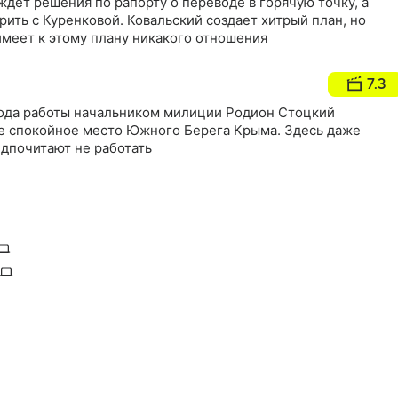
ждет решения по рапорту о переводе в горячую точку, а
ить с Куренковой. Ковальский создает хитрый план, но
имеет к этому плану никакого отношения
7.3
 года работы начальником милиции Родион Стоцкий
ое спокойное место Южного Берега Крыма. Здесь даже
дпочитают не работать