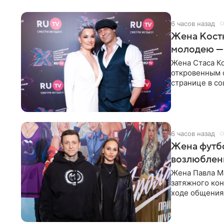
6 часов назад
Жена Кост
молодею —
Жена Стаса К
откровенным 
странице в со
время отпуска
6 часов назад
Жена футбо
возлюбленн
Жена Павла Ма
затяжного ко
ходе общения 
раньше судил 