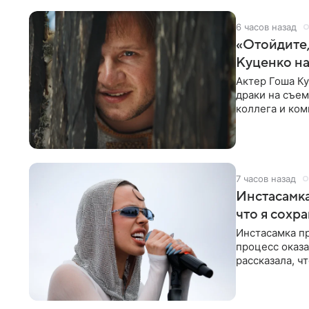
6 часов назад
«Отойдите,
Куценко на
Актер Гоша Ку
драки на съем
коллега и ком
7 часов назад
Инстасамка
что я сохр
Инстасамка пр
процесс оказа
рассказала, ч
«ужасно