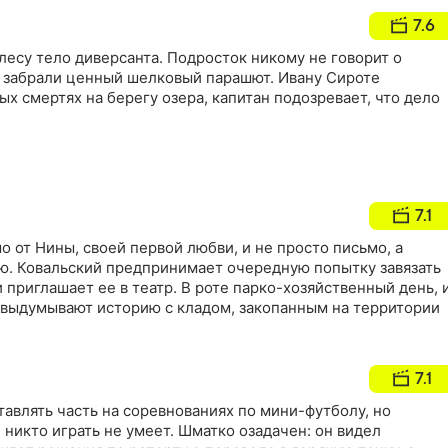
7.6
есу тело диверсанта. Подросток никому не говорит о
е забрали ценный шелковый парашют. Ивану Сироте
ых смертях на берегу озера, капитан подозревает, что дело
7.1
 от Нины, своей первой любви, и не просто письмо, а
ю. Ковальский предпринимает очередную попытку завязать
 приглашает ее в театр. В роте парко-хозяйственный день, 
, выдумывают историю с кладом, закопанным на территории
7.1
тавлять часть на соревнованиях по мини-футболу, но
л никто играть не умеет. Шматко озадачен: он видел