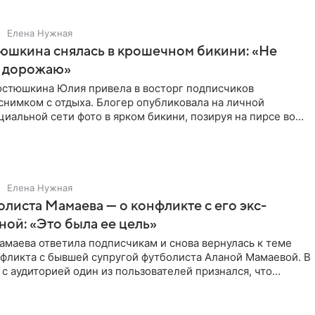
Елена Нужная
юшкина снялась в крошечном бикини: «Не
 дорожаю»
остюшкина Юлия привела в восторг подписчиков
снимком с отдыха. Блогер опубликовала на личной
циальной сети фото в ярком бикини, позируя на пирсе во
 в Турции,
Елена Нужная
листа Мамаева — о конфликте с его экс-
ой: «Это была ее цель»
маева ответила подписчикам и снова вернулась к теме
нфликта с бывшей супругой футболиста Аланой Мамаевой. В
с аудиторией один из пользователей признался, что
о