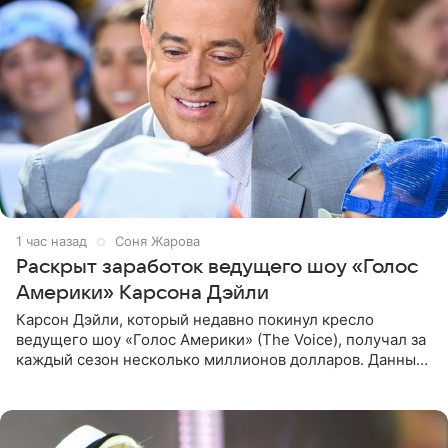
1 час назад
Соня Жарова
Раскрыт заработок ведущего шоу «Голос
Америки» Карсона Дэйли
Карсон Дэйли, который недавно покинул кресло
ведущего шоу «Голос Америки» (The Voice), получал за
каждый сезон несколько миллионов долларов. Данные
о его доходах раскрыл инсайдер из съемочной команды
проекта в