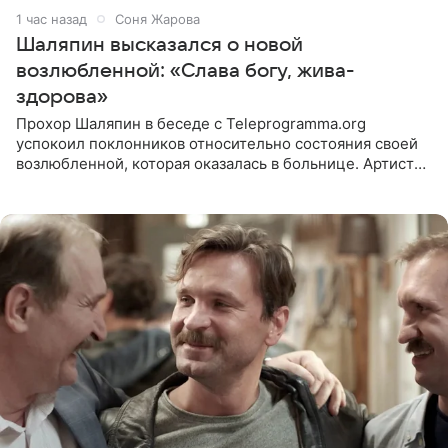
1 час назад
Соня Жарова
Шаляпин высказался о новой
возлюбленной: «Слава богу, жива-
здорова»
Прохор Шаляпин в беседе с Teleprogramma.org
успокоил поклонников относительно состояния своей
возлюбленной, которая оказалась в больнице. Артист
признался, что выдохнул спокойно: жизнь женщины вне
опасности, а