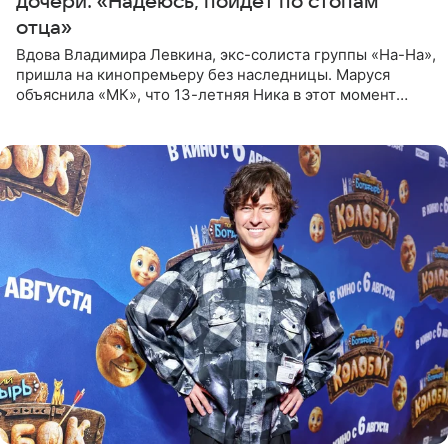
дочери: «Надеюсь, пойдет по стопам
отца»
Вдова Владимира Левкина, экс-солиста группы «На-На»,
пришла на кинопремьеру без наследницы. Маруся
объяснила «МК», что 13-летняя Ника в этот момент
возвращалась домой с международного вокального
конкурса, где