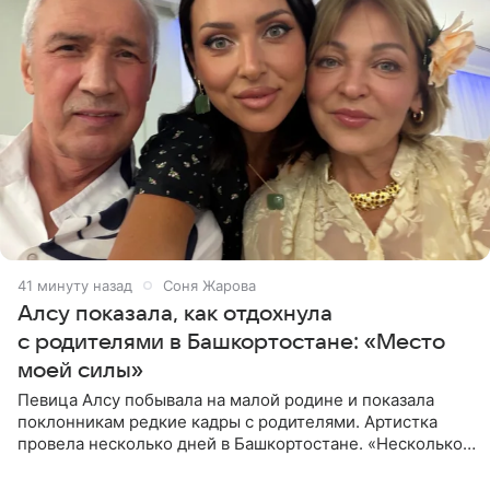
42 минуты назад
Соня Жарова
Алсу показала, как отдохнула
с родителями в Башкортостане: «Место
моей силы»
Певица Алсу побывала на малой родине и показала
поклонникам редкие кадры с родителями. Артистка
провела несколько дней в Башкортостане. «Несколько
дней я провела в месте своей силы, в Башкортостане, в
деревне