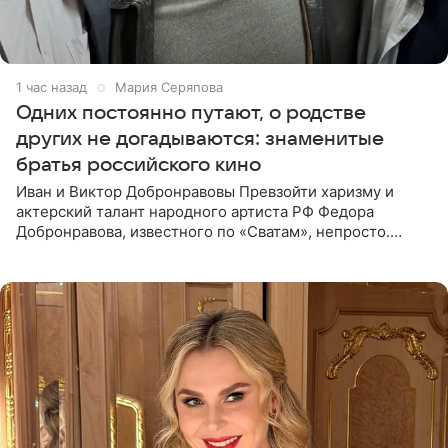
1 час назад
Мария Серяпова
Одних постоянно путают, о родстве
других не догадываются: знаменитые
братья российского кино
Иван и Виктор Добронравовы Превзойти харизму и
актерский талант народного артиста РФ Федора
Добронравова, известного по «Сватам», непросто.
Однако его сыновья достойно продолжают знаменитую
фамилию в