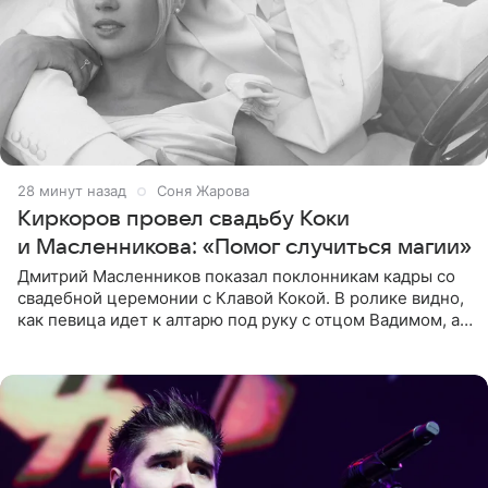
29 минут назад
Соня Жарова
Киркоров провел свадьбу Коки
и Масленникова: «Помог случиться магии»
Дмитрий Масленников показал поклонникам кадры со
свадебной церемонии с Клавой Кокой. В ролике видно,
как певица идет к алтарю под руку с отцом Вадимом, а у
алтаря ее ждут жених и Филипп Киркоров. Именно