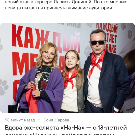
новый этап в карьере Ларисы Долиной. По его мнению,
певица пытается привлечь внимание аудитории
«сочувствующих», идя по пути, который ранее уже
протоптали Ольга
59 минут назад
Соня Жарова
Вдова экс-солиста «На-На» — о 13-летней