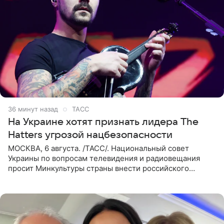
37 минут назад
ТАСС
На Украине хотят признать лидера The
Hatters угрозой нацбезопасности
МОСКВА, 6 августа. /ТАСС/. Национальный совет
Украины по вопросам телевидения и радиовещания
просит Минкультуры страны внести российского
музыканта, лидера группы The Hatters Юрия Музыченко
в список лиц,