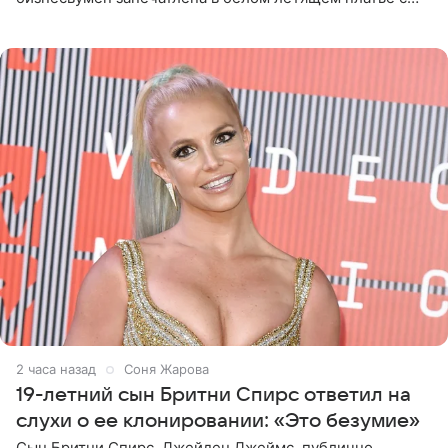
глубокими разрезами на талии. Свой образ Канделаки
дополнила
2 часа назад
Соня Жарова
19-летний сын Бритни Спирс ответил на
слухи о ее клонировании: «Это безумие»
Сын Бритни Спирс, Джейден Джеймс, публично