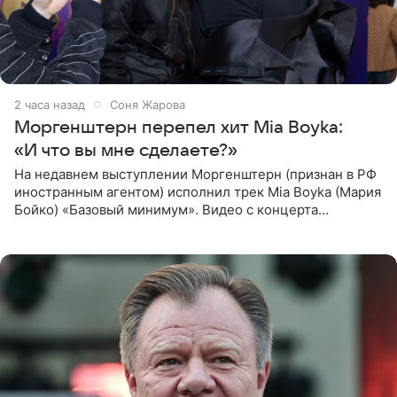
2 часа назад
Соня Жарова
Моргенштерн перепел хит Mia Boyka:
«И что вы мне сделаете?»
На недавнем выступлении Моргенштерн (признан в РФ
иностранным агентом) исполнил трек Mia Boyka (Мария
Бойко) «Базовый минимум». Видео с концерта
опубликовала Алена Жигалова в своем Telegram-
канале. «Доброе утро