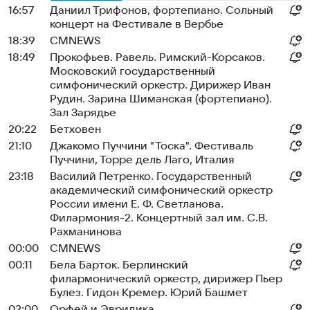
16:57
Даниил Трифонов, фортепиано. Сольный
концерт на Фестивале в Вербье
18:39
СМNEWS
18:49
Прокофьев. Равель. Римский-Корсаков.
Московский государственный
симфонический оркестр. Дирижер Иван
Рудин. Зарина Шиманская (фортепиано).
Зал Зарядье
20:22
Бетховен
21:10
Джакомо Пуччини "Тоска". Фестиваль
Пуччини, Торре дель Лаго, Италия
23:18
Василий Петренко. Государственный
академический симфонический оркестр
России имени Е. Ф. Светланова.
Филармония-2. Концертный зал им. С.В.
Рахманинова
00:00
СМNEWS
00:11
Бела Барток. Берлинский
филармонический оркестр, дирижер Пьер
Булез. Гидон Кремер. Юрий Башмет
02:00
Орфей и Эвридика