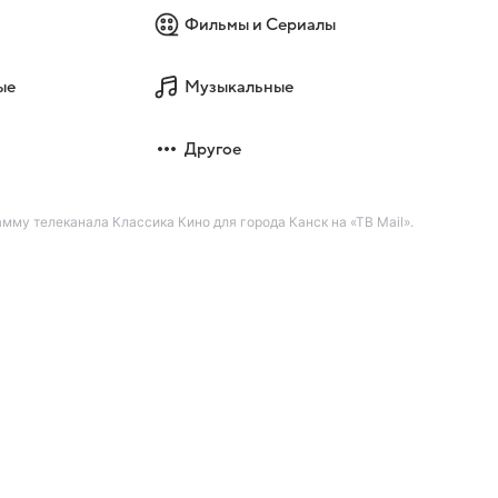
Фильмы и Сериалы
ые
Музыкальные
Другое
му телеканала Классика Кино для города Канск на «ТВ Mail».