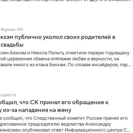
Журнал OK!
кхэм публично уколол своих родителей в
 свадьбы
клин Бекхэм и Никола Пельтц отметили первую годовщину
ной церемонии обмена клятвами любви и верности, на
звали никого из клана Бекхэм. По словам инсайдеров, пара
super.ru
бщил, что СК принял его обращение к
 из-за нападения на жену
в сообщил, что Следственный комитет России принял его
дресованное председателю ведомства Александру
Бизнесмен опубликовал ответ Информационного центра СК