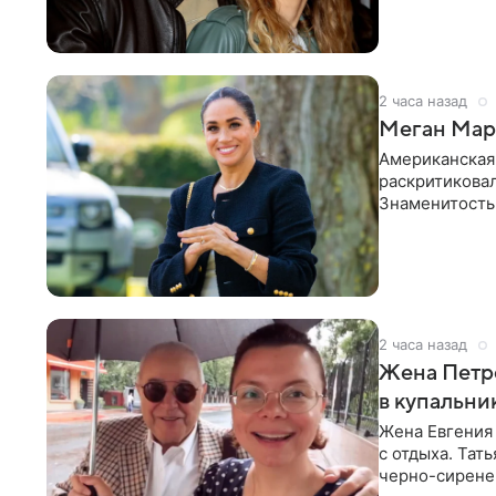
в личном блог
2 часа назад
Меган Марк
Американская
раскритикова
Знаменитость
Сассекской, п
2 часа назад
Жена Петр
в купальни
Жена Евгения
с отдыха. Тат
черно-сиренев