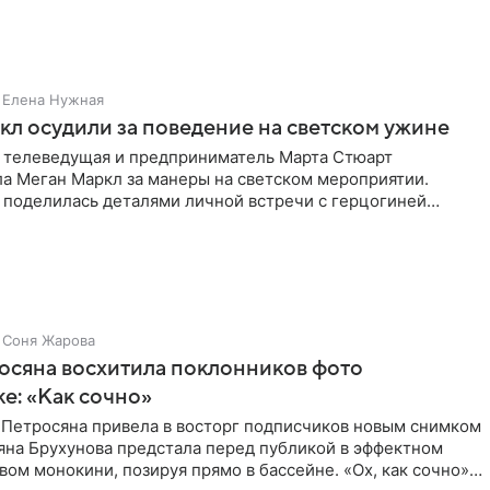
е. В
Елена Нужная
л осудили за поведение на светском ужине
 телеведущая и предприниматель Марта Стюарт
ла Меган Маркл за манеры на светском мероприятии.
 поделилась деталями личной встречи с герцогиней
ишет PageSix. По
Соня Жарова
осяна восхитила поклонников фото
ке: «Как сочно»
 Петросяна привела в восторг подписчиков новым снимком
ьяна Брухунова предстала перед публикой в эффектном
ом монокини, позируя прямо в бассейне. «Ох, как сочно»,