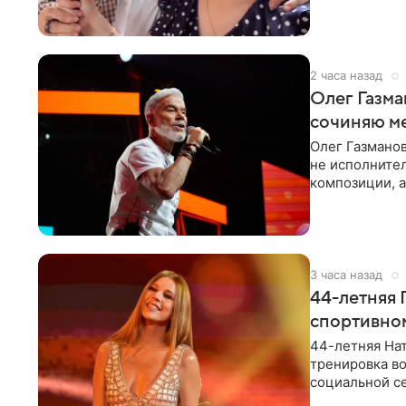
«Татьяна,
2 часа назад
Олег Газма
сочиняю м
Олег Газманов
не исполнител
композиции, а
музыканта,
3 часа назад
44-летняя 
спортивно
44-летняя Нат
тренировка во
социальной се
красном