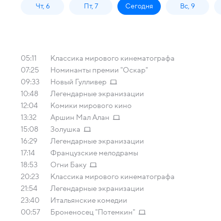
Чт, 6
Пт, 7
Сегодня
Вс, 9
05:11
Классика мирового кинематографа
07:25
Номинанты премии "Оскар"
09:33
Новый Гулливер
10:48
Легендарные экранизации
12:04
Комики мирового кино
13:32
Аршин Мал Алан
15:08
Золушка
16:29
Легендарные экранизации
17:14
Французские мелодрамы
18:53
Огни Баку
20:23
Классика мирового кинематографа
21:54
Легендарные экранизации
23:40
Итальянские комедии
00:57
Броненосец "Потемкин"