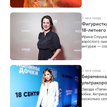
3 часа назад
Фигуристка
18-летнего
Ирина Слуцкая
взрослого сын
антураж — со
фигуристка
3 часа назад
Беременная
ультракор
Звезда «Папин
юбке. Актриса
несколько сел
социальной се