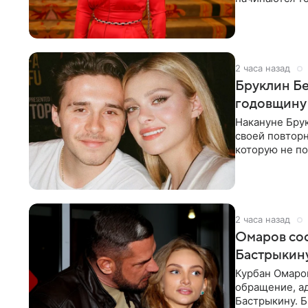
многого,
2 часа назад
Бруклин Бе
годовщину
Накануне Бру
своей повтор
которую не по
считает это
2 часа назад
Омаров соо
Бастрыкину
Курбан Омаро
обращение, а
Бастрыкину. 