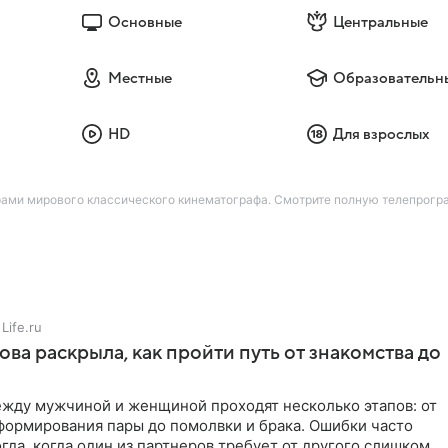
Основные
Центральные
Местные
Образовательн
HD
Для взрослых
ами мирового классического кинематографа. Смотрите полную телепрограм
Life.ru
ова раскрыла, как пройти путь от знакомства до
жду мужчиной и женщиной проходят несколько этапов: от
формирования пары до помолвки и брака. Ошибки часто
гда, когда один из партнеров требует от другого слишком