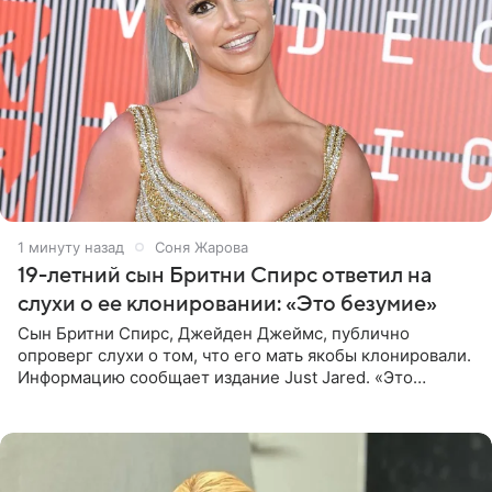
1 минуту назад
Соня Жарова
19-летний сын Бритни Спирс ответил на
слухи о ее клонировании: «Это безумие»
Сын Бритни Спирс, Джейден Джеймс, публично
опроверг слухи о том, что его мать якобы клонировали.
Информацию сообщает издание Just Jared. «Это
заставляет меня понять, что многое в СМИ
преувеличено и фальшиво.