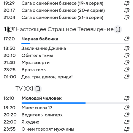
19:29
Сага о семейном бизнесе (19-я серия)
20:17
Сага о семейном бизнесе (20-я серия)
21:04
Сага о семейном бизнесе (21-я серия)
Настоящее Страшное Телевидение
17:20
Черная бабочка
18:50
Заклинание Джинна
20:10
Обитель тьмы
21:40
Муза смерти
23:25
Врата тьмы
01:00
Два, три, демон, приди!
TV XXI
16:10
Молодой человек
18:20
Маме снова 17
20:20
Водитель-олигарх
22:00
Я худею
23:55
О чем говорят мужчины