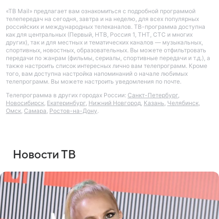
«ТВ Mail» предлагает вам ознакомиться с подробной программой
телепередач на сегодня, завтра и на неделю, для всех популярных
российских и международных телеканалов. ТВ-программа доступна
как для центральных (Первый, НТВ, Россия 1, ТНТ, СТС и многих
других), так и для местных и тематических каналов — музыкальных,
спортивных, новостных, образовательных. Вы можете отфильтровать
передачи по жанрам (фильмы, сериалы, спортивные передачи и т.д.), а
также настроить список интересных лично вам телепрограмм. Кроме
того, вам доступна настройка напоминаний о начале любимых
телепрограмм. Вы можете настроить уведомления по почте.
Телепрограмма в других городах России:
Санкт-Петербург
,
Новосибирск
,
Екатеринбург
,
Нижний Новгород
,
Казань
,
Челябинск
,
Омск
,
Самара
,
Ростов-на-Дону
.
Новости ТВ