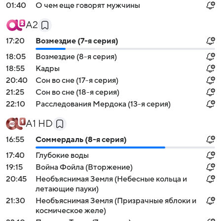
01:40
О чем еще говорят мужчины
А2
17:20
Возмездие (7-я серия)
18:05
Возмездие (8-я серия)
18:55
Кадры
20:40
Сон во сне (17-я серия)
21:25
Сон во сне (18-я серия)
22:10
Расследования Мердока (13-я серия)
А1 HD
16:55
Соммердаль (8-я серия)
17:40
Глубокие воды
19:15
Война Фойла (Вторжение)
20:45
Необъяснимая Земля (Небесные кольца и
летающие пауки)
21:30
Необъяснимая Земля (Призрачные яблоки и
космическое желе)