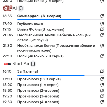
22:10
Полиция Токио (7-я серия)
А1
16:55
Соммердаль (8-я серия)
17:40
Глубокие воды
19:15
Война Фойла (Вторжение)
20:45
Необъяснимая Земля (Небесные кольца и
летающие пауки)
21:30
Необъяснимая Земля (Призрачные яблоки и
космическое желе)
22:10
Полиция Токио (7-я серия)
Start Air
16:10
За Палыча!
17:50
Против всех (13-я серия)
18:20
Против всех (1-я серия)
18:50
Против всех (2-я серия)
19:20
Против всех (3-я серия)
19:50
Против всех (4-я серия)