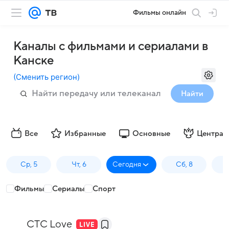
Фильмы онлайн
Каналы с фильмами и сериалами в
Канске
(
Сменить регион
)
Найти
Все
Избранные
Основные
Централ
Ср, 5
Чт, 6
Сегодня
Сб, 8
Фильмы
Сериалы
Спорт
СТС Love