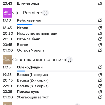
23:43
Елки-иголки
viju+ Premiere
17:10
Рейс навылет
18:45
Игрок
20:20
Искусство по понятиям
21:50
Игра ва-банк
23:45
В огне
01:00
Остров Черепа
Советская киноклассика
17:15
Олеко Дундич
19:25
Васька (1-я серия)
20:45
Васька (2-я серия)
22:10
Васька (3-я серия)
23:35
Приход луны
01:00
Убегающий август