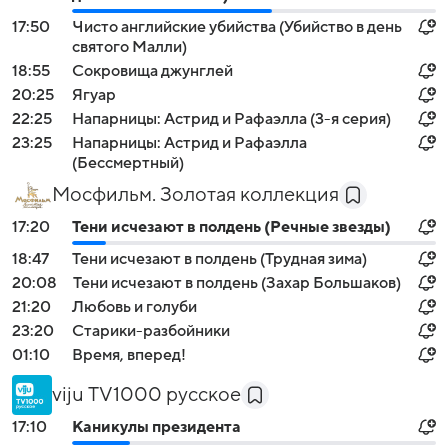
17:50
Чисто английские убийства (Убийство в день
святого Малли)
18:55
Сокровища джунглей
20:25
Ягуар
22:25
Напарницы: Астрид и Рафаэлла (3-я серия)
23:25
Напарницы: Астрид и Рафаэлла
(Бессмертный)
Мосфильм. Золотая коллекция
17:20
Тени исчезают в полдень (Речные звезды)
18:47
Тени исчезают в полдень (Трудная зима)
20:08
Тени исчезают в полдень (Захар Большаков)
21:20
Любовь и голуби
23:20
Старики-разбойники
01:10
Время, вперед!
viju TV1000 русское
17:10
Каникулы президента