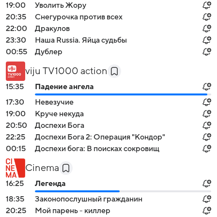
19:00
Уволить Жору
20:35
Снегурочка против всех
22:00
Дракулов
23:30
Наша Russia. Яйца судьбы
00:55
Дублер
viju TV1000 action
15:35
Падение ангела
17:30
Невезучие
19:00
Круче некуда
20:50
Доспехи Бога
22:25
Доспехи Бога 2: Операция "Кондор"
00:15
Доспехи бога: В поисках сокровищ
Cinema
16:25
Легенда
18:35
Законопослушный гражданин
20:25
Мой парень - киллер