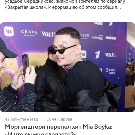
усадьбе Середниково, знакомой зрителям по сериалу
«Закрытая школа». Информацию об этом сообщил
Telegram-канал Mash. Церемония прошла за закрытыми
дверями.
42 минуты назад
Соня Жарова
Моргенштерн перепел хит Mia Boyka:
«И что вы мне сделаете?»