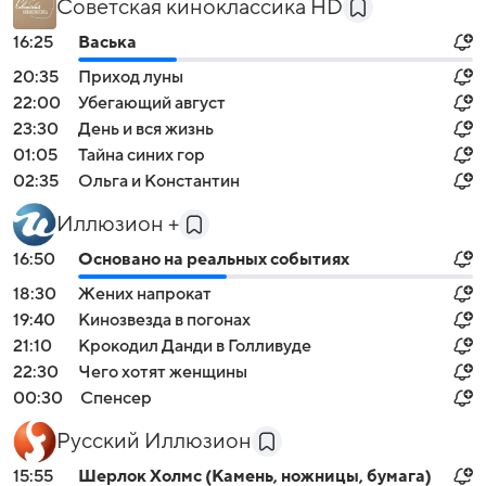
Советская киноклассика HD
16:25
Васька
20:35
Приход луны
22:00
Убегающий август
23:30
День и вся жизнь
01:05
Тайна синих гор
02:35
Ольга и Константин
Иллюзион +
16:50
Основано на реальных событиях
18:30
Жених напрокат
19:40
Кинозвезда в погонах
21:10
Крокодил Данди в Голливуде
22:30
Чего хотят женщины
00:30
Спенсер
Русский Иллюзион
15:55
Шерлок Холмс (Камень, ножницы, бумага)