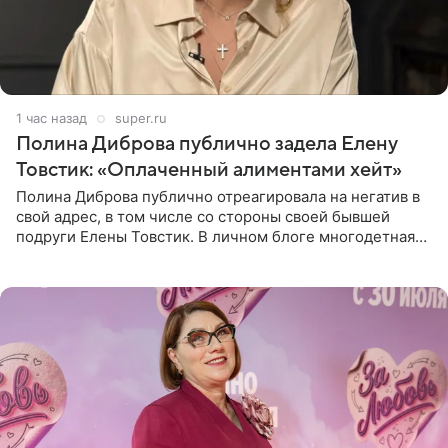
1 час назад
super.ru
Полина Диброва публично задела Елену
Товстик: «Оплаченный алиментами хейт»
Полина Диброва публично отреагировала на негатив в
свой адрес, в том числе со стороны своей бывшей
подруги Елены Товстик. В личном блоге многодетная
мама дала понять, что считает экс‑супругу Романа
Товстика