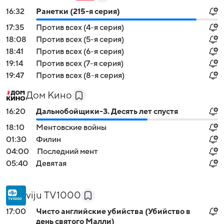
16:32
Ранетки (215-я серия)
17:35
Против всех (4-я серия)
18:08
Против всех (5-я серия)
18:41
Против всех (6-я серия)
19:14
Против всех (7-я серия)
19:47
Против всех (8-я серия)
Дом Кино
16:20
Дальнобойщики-3. Десять лет спустя
18:10
Ментовские войны
01:30
Филин
04:00
Последний мент
05:40
Девятая
viju TV1000
17:00
Чисто английские убийства (Убийство в
день святого Малли)