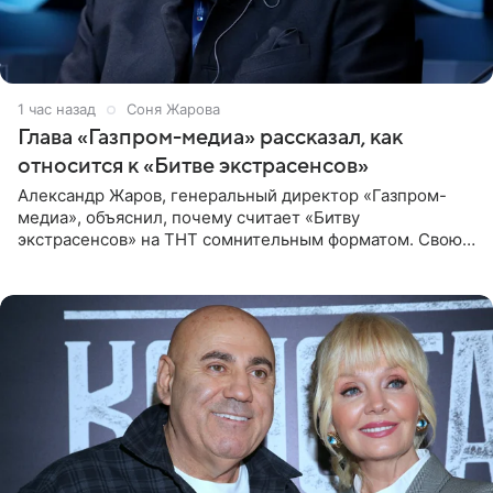
1 час назад
Соня Жарова
Глава «Газпром-медиа» рассказал, как
относится к «Битве экстрасенсов»
Александр Жаров, генеральный директор «Газпром-
медиа», объяснил, почему считает «Битву
экстрасенсов» на ТНТ сомнительным форматом. Свою
позицию он озвучил в подкасте «Путь в топ с Олесей
Нагорной», который