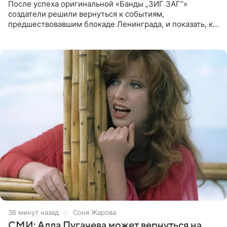
После успеха оригинальной «Банды „ЗИГ ЗАГ“»
создатели решили вернуться к событиям,
предшествовавшим блокаде Ленинграда, и показать, как
появилась преступная группировка, ставшая одной из
главных угроз для
36 минут назад
Соня Жарова
СМИ: Алла Пугачева может вернуться на