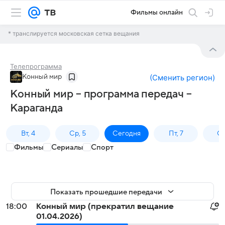
Фильмы онлайн
* транслируется московская сетка вещания
Телепрограмма
Конный мир
(
Сменить регион
)
Конный мир – программа передач –
Караганда
Вт, 4
Ср, 5
Сегодня
Пт, 7
Сб
Фильмы
Сериалы
Спорт
Показать прошедшие передачи
18:00
Конный мир (прекратил вещание
01.04.2026)