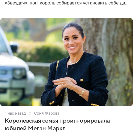
«Звездач», поп-король собирается установить себе два
винира с драгоценной огранкой. Сумма, которую артист
готов выложить за
1 час назад
Соня Жарова
Королевская семья проигнорировала
юбилей Меган Маркл