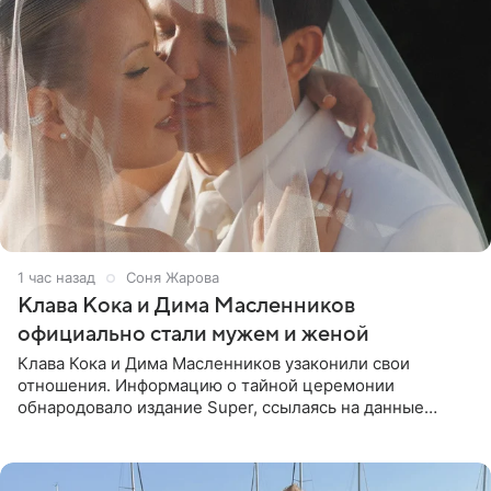
1 час назад
Соня Жарова
Клава Кока и Дима Масленников
официально стали мужем и женой
Клава Кока и Дима Масленников узаконили свои
отношения. Информацию о тайной церемонии
обнародовало издание Super, ссылаясь на данные
инсайдеров. Торжество прошло в узком кругу, без
присутствия широкой публики и