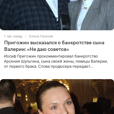
1 час назад
Елена Нужная
Пригожин высказался о банкротстве сына
Валерии: «Не даю советов»
Иосиф Пригожин прокомментировал банкротство
Арсения Шульгина, сына своей жены, певицы Валерии,
от первого брака. Слова продюсера передает
«СтарХит». Пригожин признался, что не лезет в дела
взрослых детей, и