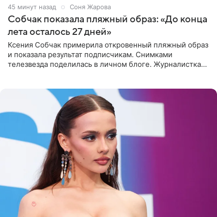
45 минут назад
Соня Жарова
Собчак показала пляжный образ: «До конца
лета осталось 27 дней»
Ксения Собчак примерила откровенный пляжный образ
и показала результат подписчикам. Снимками
телезвезда поделилась в личном блоге. Журналистка
сейчас отдыхает за рубежом. На свежем кадре Собчак
запечатлена в