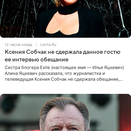
12 часов назад
Lenta.Ru
Ксения Собчак не сдержала данное гостю
ее интервью обещание
Сестра блогера Exile (настоящее имя — Илья Яцкевич)
Алина Яцкевич рассказала, что журналистка и
телеведущая Ксения Собчак не сдержала обещание,
которое дала ему во время интервью с ним. Об этом она
заявила в