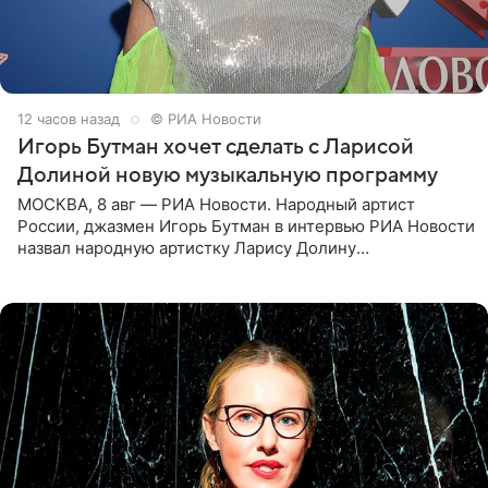
12 часов назад
© РИА Новости
Игорь Бутман хочет сделать с Ларисой
Долиной новую музыкальную программу
МОСКВА, 8 авг — РИА Новости. Народный артист
России, джазмен Игорь Бутман в интервью РИА Новости
назвал народную артистку Ларису Долину
великолепной певицей и рассказал о желании сделать с
ней новую совместную