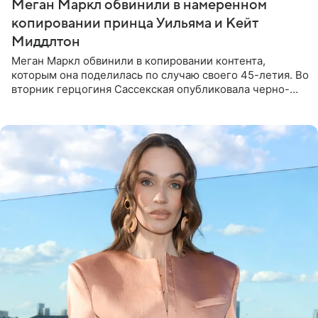
Меган Маркл обвинили в намеренном
копировании принца Уильяма и Кейт
Миддлтон
Меган Маркл обвинили в копировании контента,
которым она поделилась по случаю своего 45-летия. Во
вторник герцогиня Сассекская опубликовала черно-
белую фотографию, на которой она прыгает в бассейн с
воздушными