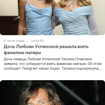
9 часов назад
Lenta.Ru
Дочь Любови Успенской решила взять
фамилию матери
Дочь певицы Любови Успенской Татьяна Плаксина
заявила, что собирается взять фамилию матери. Об этом
сообщает Telegram-канал Super. Татьяна подчеркнула,
что приняла решение о смене фамилии, поскольку
именно от