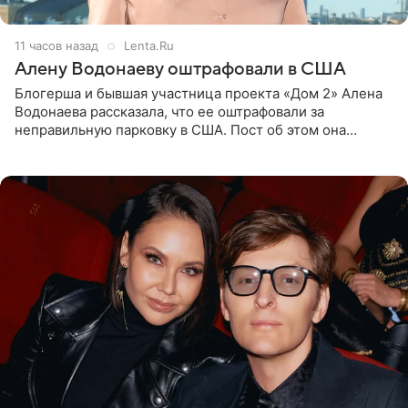
11 часов назад
Lenta.Ru
Алену Водонаеву оштрафовали в США
Блогерша и бывшая участница проекта «Дом 2» Алена
Водонаева рассказала, что ее оштрафовали за
неправильную парковку в США. Пост об этом она
опубликовала в своем Telegram-канале. Она заявила,
что во время отдыха