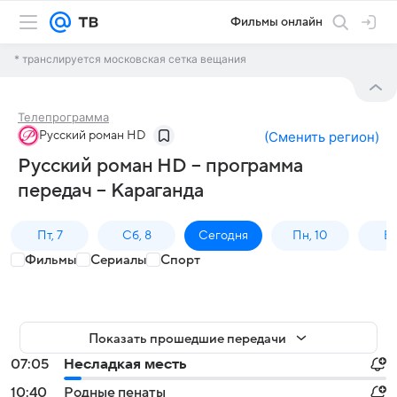
Фильмы онлайн
* транслируется московская сетка вещания
Телепрограмма
Русский роман HD
(
Сменить регион
)
Русский роман HD – программа
передач – Караганда
Пт, 7
Сб, 8
Сегодня
Пн, 10
Вт,
Фильмы
Сериалы
Спорт
Показать прошедшие передачи
07:05
Несладкая месть
10:40
Родные пенаты