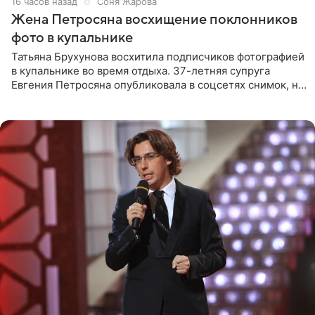
16 часов назад
Соня Жарова
Жена Петросяна восхищение поклонников
фото в купальнике
Татьяна Брухунова восхитила подписчиков фотографией
в купальнике во время отдыха. 37-летняя супруга
Евгения Петросяна опубликовала в соцсетях снимок, на
котором позирует у бассейна в белоснежном монокини
с