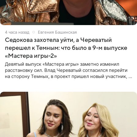
4 часа назад
Евгения Башинская
Седокова захотела уйти, а Череватый
перешел к Темным: что было в 9-м выпуске
«Мастера игры-2»
Девятый выпуск «Мастера игры» заметно изменил
расстановку сил. Влад Череватый согласился перейти
на сторону Темных, в проект пришел новый участник, а
Курбан Омаров и Анна Седокова оказались под таким
давлением.