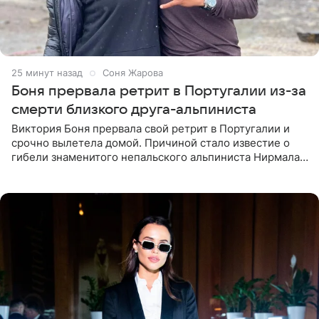
25 минут назад
Соня Жарова
Боня прервала ретрит в Португалии из-за
смерти близкого друга-альпиниста
Виктория Боня прервала свой ретрит в Португалии и
срочно вылетела домой. Причиной стало известие о
гибели знаменитого непальского альпиниста Нирмала
«Нимса» Пурджи, которого модель называла своим
близким другом