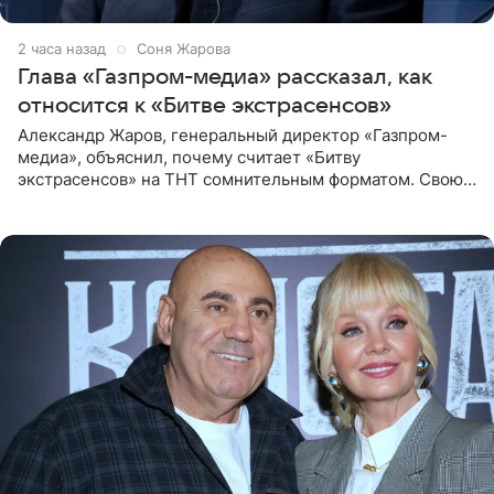
2 часа назад
Соня Жарова
Глава «Газпром-медиа» рассказал, как
относится к «Битве экстрасенсов»
Александр Жаров, генеральный директор «Газпром-
медиа», объяснил, почему считает «Битву
экстрасенсов» на ТНТ сомнительным форматом. Свою
позицию он озвучил в подкасте «Путь в топ с Олесей
Нагорной», который