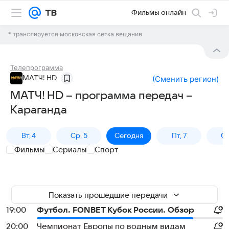
Фильмы онлайн
* транслируется московская сетка вещания
Телепрограмма
МАТЧ! HD
(
Сменить регион
)
МАТЧ! HD – программа передач –
Караганда
Вт, 4
Ср, 5
Сегодня
Пт, 7
Сб
Фильмы
Сериалы
Спорт
Показать прошедшие передачи
19:00
Футбол. FONBET Кубок России. Обзор
20:00
Чемпионат Европы по водным видам