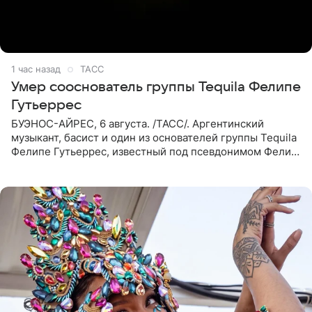
1 час назад
ТАСС
Умер сооснователь группы Tequila Фелипе
Гутьеррес
БУЭНОС-АЙРЕС, 6 августа. /ТАСС/. Аргентинский
музыкант, басист и один из основателей группы Tequila
Фелипе Гутьеррес, известный под псевдонимом Фелипе
Липе, умер на 69-м году жизни. Об этом сообщил его
бывший