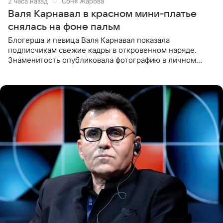
2 часа назад
Соня Жарова
Валя Карнавал в красном мини-платье
снялась на фоне пальм
Блогерша и певица Валя Карнавал показала
подписчикам свежие кадры в откровенном наряде.
Знаменитость опубликовала фотографию в личном
блоге. 24-летняя артистка позировала перед камерой в
обтягивающем красном