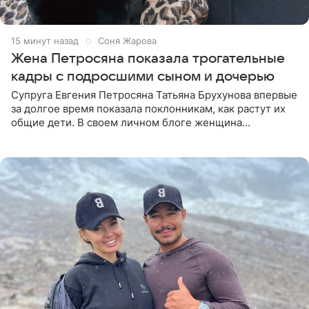
15 минут назад
Соня Жарова
Жена Петросяна показала трогательные
кадры с подросшими сыном и дочерью
Супруга Евгения Петросяна Татьяна Брухунова впервые
за долгое время показала поклонникам, как растут их
общие дети. В своем личном блоге женщина
опубликовала редкие кадры с шестилетним сыном
Ваганом и