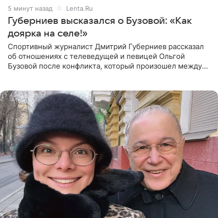
5 минут назад
Lenta.Ru
Губерниев высказался о Бузовой: «Как
доярка на селе!»
Спортивный журналист Дмитрий Губерниев рассказал
об отношениях с телеведущей и певицей Ольгой
Бузовой после конфликта, который произошел между
ними в 2021 году в прямом эфире канала «Матч ТВ». В
разговоре с