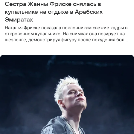
Сестра Жанны Фриске снялась в
купальнике на отдыхе в Арабских
Эмиратах
Наталья Фриске показала поклонникам свежие кадры в
откровенном купальнике. На снимках она позирует на
шезлонге, демонстрируя фигуру после похудения более
чем на десять килограммов. В подписи к посту