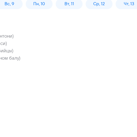
Вс, 9
Пн, 10
Вт, 11
Ср, 12
Чт, 13
нтони)
си)
бийцы)
ном балу)