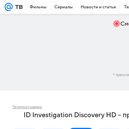
Фильмы
Сериалы
Новости и статьи
Те
См
* трансл
Телепрограмма
ID Investigation Discovery HD –