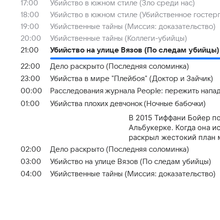
17:00
Убийство в южном стиле (Зло среди нас)
18:00
Убийство в южном стиле (Убийственное гостер
19:00
Убийственные тайны (Миссия: доказательство)
20:00
Убийственные тайны (Коллеги-убийцы)
21:00
Убийство на улице Вязов (По следам убийцы)
22:00
Дело раскрыто (Последняя соломинка)
23:00
Убийства в мире "Плейбоя" (Доктор и Зайчик)
00:00
Расследования журнала People: пережить напад
01:00
Убийства плохих девчонок (Ночные бабочки)
В 2015 Тиффани Бойер п
Альбукерке. Когда она и
раскрыл жестокий план 
02:00
Дело раскрыто (Последняя соломинка)
03:00
Убийство на улице Вязов (По следам убийцы)
04:00
Убийственные тайны (Миссия: доказательство)