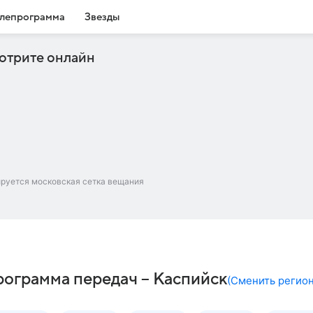
лепрограмма
Звезды
отрите онлайн
ируется московская сетка вещания
 программа передач – Каспийск
(
Сменить регио