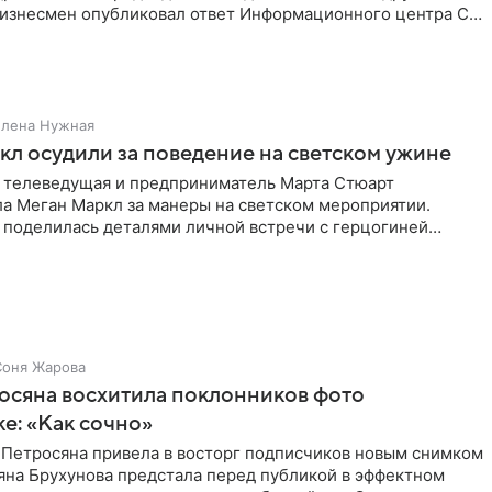
Бизнесмен опубликовал ответ Информационного центра СК
е. В
Елена Нужная
л осудили за поведение на светском ужине
 телеведущая и предприниматель Марта Стюарт
ла Меган Маркл за манеры на светском мероприятии.
 поделилась деталями личной встречи с герцогиней
ишет PageSix. По
Соня Жарова
осяна восхитила поклонников фото
ке: «Как сочно»
 Петросяна привела в восторг подписчиков новым снимком
ьяна Брухунова предстала перед публикой в эффектном