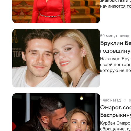
знакомства и 
начинаются то
многого,
59 минут назад
Бруклин Бе
годовщину
Накануне Бру
своей повтор
которую не по
считает это
1 час назад
s
Омаров соо
Бастрыкину
Курбан Омаро
обращение, а