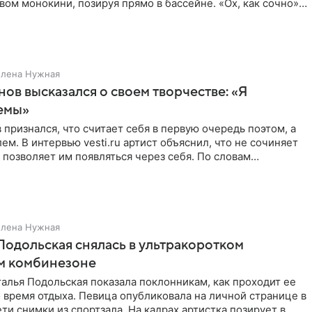
ом монокини, позируя прямо в бассейне. «Ох, как сочно»,
Елена Нужная
нов высказался о своем творчестве: «Я
емы»
 признался, что считает себя в первую очередь поэтом, а
ем. В интервью vesti.ru артист объяснил, что не сочиняет
 позволяет им появляться через себя. По словам
Елена Нужная
Подольская снялась в ультракоротком
м комбинезоне
алья Подольская показала поклонникам, как проходит ее
 время отдыха. Певица опубликовала на личной странице в
ти снимки из спортзала. На кадрах артистка позирует в