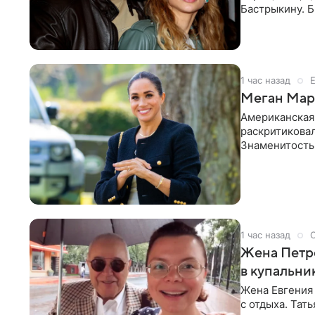
Бастрыкину. 
в личном блог
1 час назад
Меган Марк
Американская
раскритикова
Знаменитость
Сассекской, п
1 час назад
Жена Петр
в купальни
Жена Евгения
с отдыха. Тат