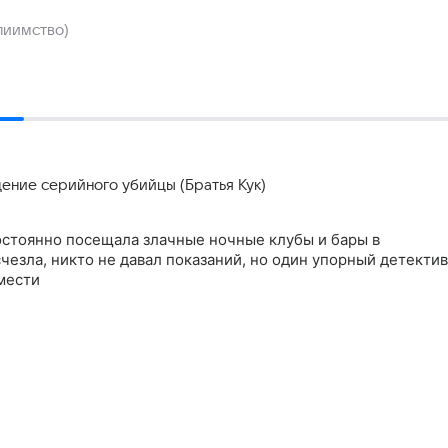
пиимство)
ение серийного убийцы (Братья Кук)
остоянно посещала злачные ночные клубы и бары в
счезла, никто не давал показаний, но один упорный детектив
мести