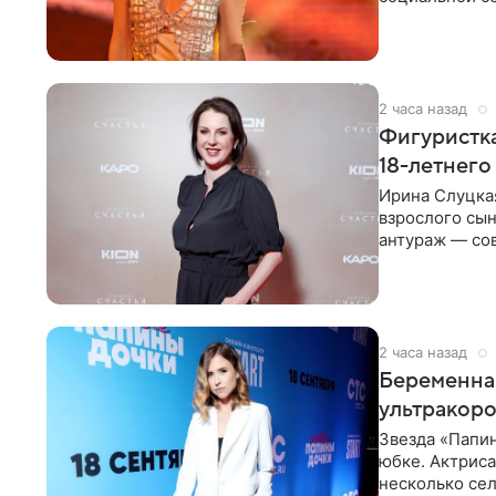
красном
2 часа назад
Фигуристка
18-летнего
Ирина Слуцкая
взрослого сын
антураж — со
фигуристка
2 часа назад
Беременная
ультракор
Звезда «Папин
юбке. Актриса
несколько сел