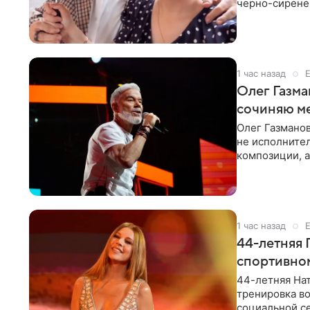
черно-сиренев
«Татьяна,
1 час назад
Олег Газма
сочиняю м
Олег Газманов
не исполнител
композиции, а
музыканта,
1 час назад
44-летняя 
спортивно
44-летняя Нат
тренировка во
социальной се