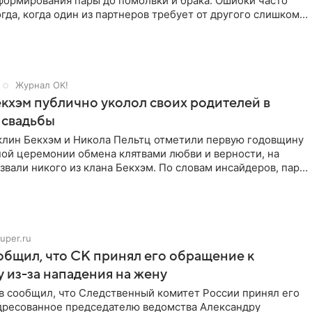
формирования пары до помолвки и брака. Ошибки часто
гда, когда один из партнеров требует от другого слишком
Журнал OK!
кхэм публично уколол своих родителей в
 свадьбы
клин Бекхэм и Никола Пельтц отметили первую годовщину
ной церемонии обмена клятвами любви и верности, на
звали никого из клана Бекхэм. По словам инсайдеров, пара
uper.ru
бщил, что СК принял его обращение к
 из-за нападения на жену
в сообщил, что Следственный комитет России принял его
дресованное председателю ведомства Александру