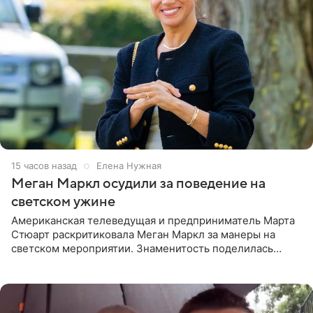
15 часов назад
Елена Нужная
Меган Маркл осудили за поведение на
светском ужине
Американская телеведущая и предприниматель Марта
Стюарт раскритиковала Меган Маркл за манеры на
светском мероприятии. Знаменитость поделилась
деталями личной встречи с герцогиней Сассекской,
пишет PageSix. По