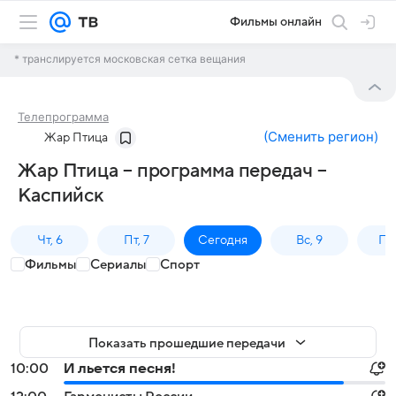
Фильмы онлайн
* транслируется московская сетка вещания
Телепрограмма
(
Сменить регион
)
Жар Птица
Жар Птица – программа передач –
Каспийск
Чт, 6
Пт, 7
Сегодня
Вс, 9
Пн,
Фильмы
Сериалы
Спорт
Показать прошедшие передачи
10:00
И льется песня!