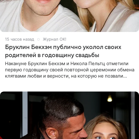
15 часов назад
Журнал OK!
Бруклин Бекхэм публично уколол своих
родителей в годовщину свадьбы
Накануне Бруклин Бекхэм и Никола Пельтц отметили
первую годовщину своей повторной церемонии обмена
клятвами любви и верности, на которую не позвали
никого из клана Бекхэм. По словам инсайдеров, пара
считает это