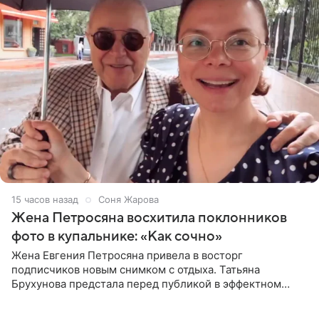
15 часов назад
Соня Жарова
Жена Петросяна восхитила поклонников
фото в купальнике: «Как сочно»
Жена Евгения Петросяна привела в восторг
подписчиков новым снимком с отдыха. Татьяна
Брухунова предстала перед публикой в эффектном
черно-сиреневом монокини, позируя прямо в бассейне.
«Ох, как сочно», «Татьяна,