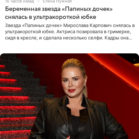
16 часов назад
Елена Нужная
Беременная звезда «Папиных дочек»
снялась в ультракороткой юбке
Звезда «Папиных дочек» Мирослава Карпович снялась в
ультракороткой юбке. Актриса позировала в гримерке,
сидя в кресле, и сделала несколько селфи. Кадры она
опубликовала на личной странице в социальной сети.