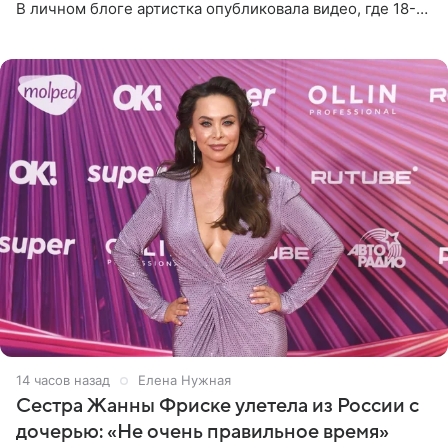
В личном блоге артистка опубликовала видео, где 18-
летний Мирон легко подхватил маму на руки и закружил
во
14 часов назад
Елена Нужная
Сестра Жанны Фриске улетела из России с
дочерью: «Не очень правильное время»