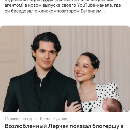
агентом) в новом выпуске своего YouTube-канала, где
он беседовал с кинокомпозитором Евгением
Гальпериным, поделился личной историей о борьбе с
бронхиальной астмой в
13 часов назад
Елена Нужная
Возлюбленный Лерчек показал блогершу в