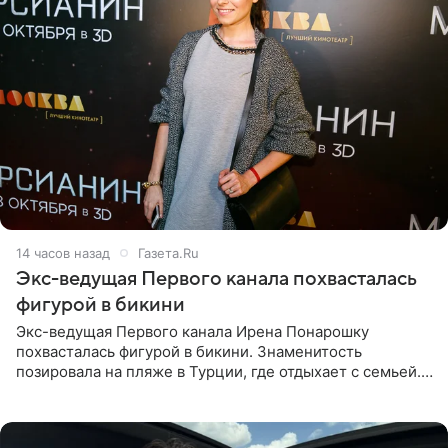
14 часов назад
Газета.Ru
Экс-ведущая Первого канала похвасталась
фигурой в бикини
Экс-ведущая Первого канала Ирена Понарошку
похвасталась фигурой в бикини. Знаменитость
позировала на пляже в Турции, где отдыхает с семьей.
Она поделилась кадрами с отдыха в Instagram (владелец
компания Meta