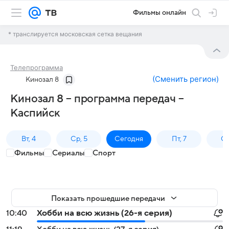
Фильмы онлайн
* транслируется московская сетка вещания
Телепрограмма
(
Сменить регион
)
Кинозал 8
Кинозал 8 – программа передач –
Каспийск
Вт, 4
Ср, 5
Сегодня
Пт, 7
Сб
Фильмы
Сериалы
Спорт
Показать прошедшие передачи
10:40
Хобби на всю жизнь (26-я серия)