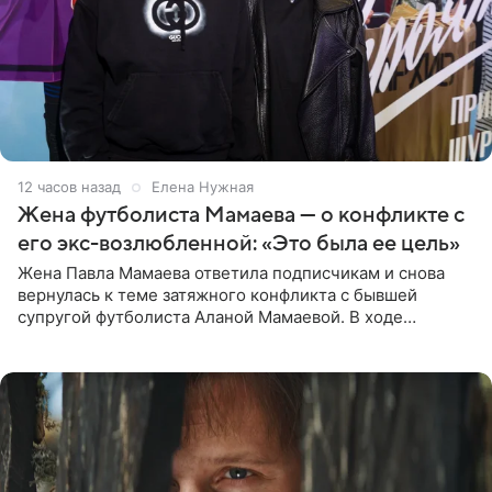
12 часов назад
Елена Нужная
Жена футболиста Мамаева — о конфликте с
его экс-возлюбленной: «Это была ее цель»
Жена Павла Мамаева ответила подписчикам и снова
вернулась к теме затяжного конфликта с бывшей
супругой футболиста Аланой Мамаевой. В ходе
общения с аудиторией один из пользователей
признался, что раньше судил о