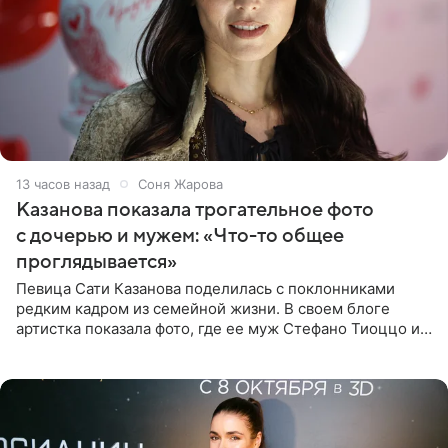
13 часов назад
Соня Жарова
Казанова показала трогательное фото
с дочерью и мужем: «Что-то общее
проглядывается»
Певица Сати Казанова поделилась с поклонниками
редким кадром из семейной жизни. В своем блоге
артистка показала фото, где ее муж Стефано Тиоццо и
их маленькая дочь спят рядом. На снимке отец и
малышка лежат в