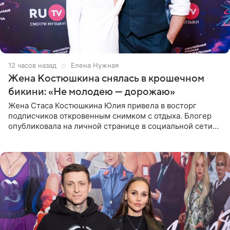
12 часов назад
Елена Нужная
Жена Костюшкина снялась в крошечном
бикини: «Не молодею — дорожаю»
Жена Стаса Костюшкина Юлия привела в восторг
подписчиков откровенным снимком с отдыха. Блогер
опубликовала на личной странице в социальной сети
фото в ярком бикини, позируя на пирсе во время отпуска
в Турции,