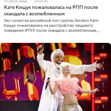
13 часов назад
Lenta.Ru
Катя Кищук пожаловалась на РПП после
скандала с возлюбленным
Экс-солистка российской поп-группы Serebro Катя
Кищук пожаловалась на расстройство пищевого
поведения (РПП) после скандала с возлюбленным,
популярным рэпером 9mice (настоящее имя — Сергей
Дмитриев).