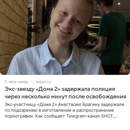
2 часа назад
super.ru
Экс‑звезду «Дома 2» задержала полиция
через несколько минут после освобождения
Экс‑участницу «Дома 2» Анастасию Брагину задержали
по подозрению в изготовлении и распространении
порнографии. Как сообщает Telegram-канал SHOT,
девушка может оказаться в СИЗО. Следствие
ходатайствует об