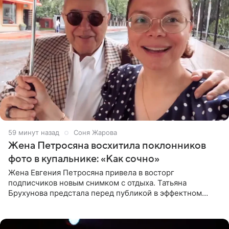
59 минут назад
Соня Жарова
Жена Петросяна восхитила поклонников
фото в купальнике: «Как сочно»
Жена Евгения Петросяна привела в восторг
подписчиков новым снимком с отдыха. Татьяна
Брухунова предстала перед публикой в эффектном
черно-сиреневом монокини, позируя прямо в бассейне.
«Ох, как сочно», «Татьяна,