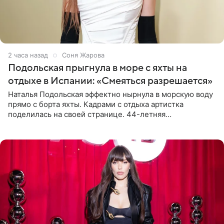
2 часа назад
Соня Жарова
Подольская прыгнула в море с яхты на
отдыхе в Испании: «Смеяться разрешается»
Наталья Подольская эффектно нырнула в морскую воду
прямо с борта яхты. Кадрами с отдыха артистка
поделилась на своей странице. 44-летняя
знаменитость предстала перед поклонниками в ярком
розовом купальнике с