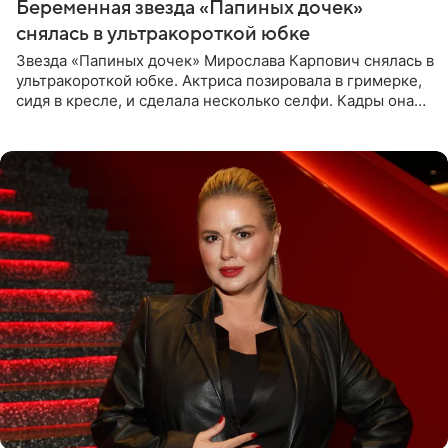
Беременная звезда «Папиных дочек»
снялась в ультракороткой юбке
Звезда «Папиных дочек» Мирослава Карпович снялась в
ультракороткой юбке. Актриса позировала в гримерке,
сидя в кресле, и сделала несколько селфи. Кадры она
опубликовала на личной странице в социальной сети.