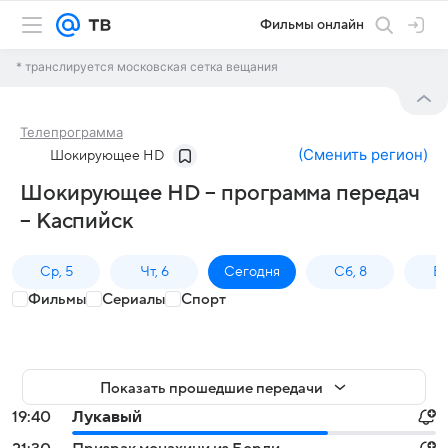
Фильмы онлайн
* транслируется московская сетка вещания
Телепрограмма
(
Сменить регион
)
Шокирующее HD
Шокирующее HD – программа передач
– Каспийск
Ср, 5
Чт, 6
Сегодня
Сб, 8
Вс
Фильмы
Сериалы
Спорт
Показать прошедшие передачи
19:40
Лукавый