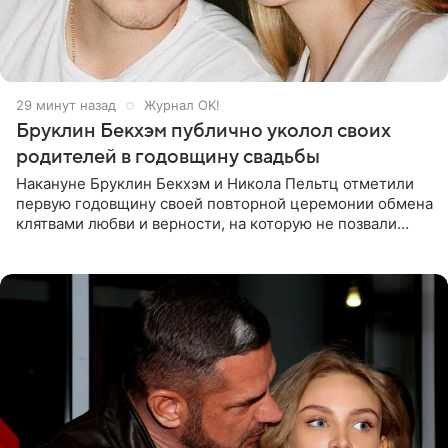
29 минут назад
Журнал OK!
Бруклин Бекхэм публично уколол своих
родителей в годовщину свадьбы
Накануне Бруклин Бекхэм и Никола Пельтц отметили
первую годовщину своей повторной церемонии обмена
клятвами любви и верности, на которую не позвали
никого из клана Бекхэм. По словам инсайдеров, пара
считает это