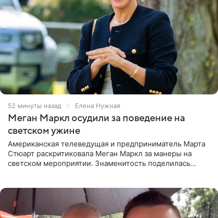
52 минуты назад
Елена Нужная
Меган Маркл осудили за поведение на
светском ужине
Американская телеведущая и предприниматель Марта
Стюарт раскритиковала Меган Маркл за манеры на
светском мероприятии. Знаменитость поделилась
деталями личной встречи с герцогиней Сассекской,
пишет PageSix. По