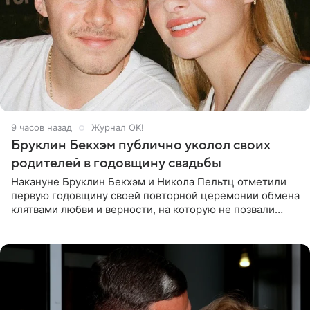
9 часов назад
Журнал OK!
Бруклин Бекхэм публично уколол своих
родителей в годовщину свадьбы
Накануне Бруклин Бекхэм и Никола Пельтц отметили
первую годовщину своей повторной церемонии обмена
клятвами любви и верности, на которую не позвали
никого из клана Бекхэм. По словам инсайдеров, пара
считает это