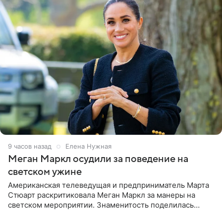
9 часов назад
Елена Нужная
Меган Маркл осудили за поведение на
светском ужине
Американская телеведущая и предприниматель Марта
Стюарт раскритиковала Меган Маркл за манеры на
светском мероприятии. Знаменитость поделилась
деталями личной встречи с герцогиней Сассекской,