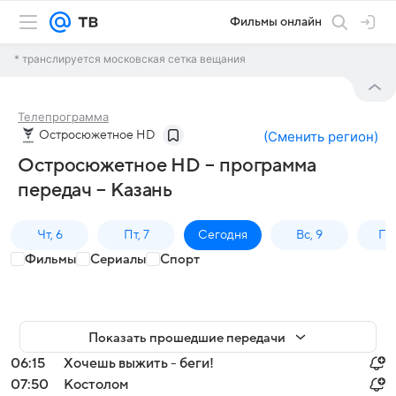
Фильмы онлайн
* транслируется московская сетка вещания
Телепрограмма
Остросюжетное HD
(
Сменить регион
)
Остросюжетное HD – программа
передач – Казань
Чт, 6
Пт, 7
Сегодня
Вс, 9
Пн,
Фильмы
Сериалы
Спорт
Показать прошедшие передачи
06:15
Хочешь выжить - беги!
07:50
Костолом