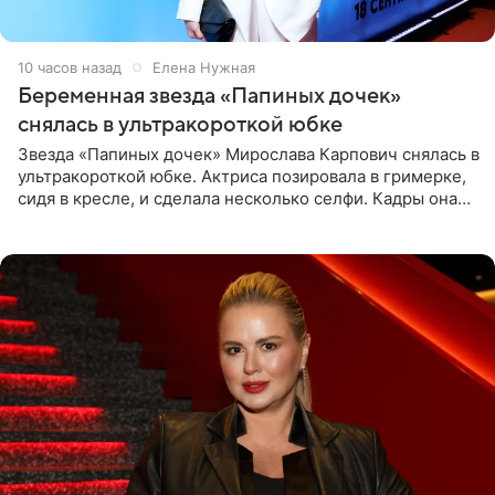
10 часов назад
Елена Нужная
Беременная звезда «Папиных дочек»
снялась в ультракороткой юбке
Звезда «Папиных дочек» Мирослава Карпович снялась в
ультракороткой юбке. Актриса позировала в гримерке,
сидя в кресле, и сделала несколько селфи. Кадры она
опубликовала на личной странице в социальной сети.