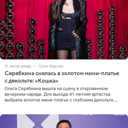
11 часов назад
Соня Жарова
Серябкина снялась в золотом мини-платье
с декольте: «Кошка»
Ольга Серябкина вышла на сцену в откровенном
вечернем наряде. Для выхода 41-летняя артистка
выбрала золотое мини-платье с глубоким декольте.
Дополнением к образу стали бежевые мюли. Стилисты
выпрямили волосы