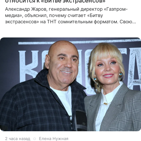
относится к «Битве экстрасенсов»
Александр Жаров, генеральный директор «Газпром-
медиа», объяснил, почему считает «Битву
экстрасенсов» на ТНТ сомнительным форматом. Свою
позицию он озвучил в подкасте «Путь в топ с Олесей
Нагорной», который
2 часа назад
Елена Нужная