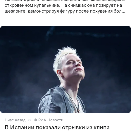
откровенном купальнике. На снимках она позирует на
шезлонге, демонстрируя фигуру после похудения более
чем на десять килограммов. В подписи к посту
1 час назад
© РИА Новости
В Испании показали отрывки из клипа