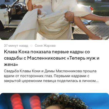
37 минут назад
Соня Жарова
Клава Кока показала первые кадры со
свадьбы с Масленниковым: «Теперь муж и
жена»
Свадьба Клавы Коки и Димы Масленникова прошла
вдали от посторонних глаз. Первыми кадрами с
закрытой церемонии певица поделилась в личном
блоге. Артистка выложила серию свадебных снимков и
оставила лаконичную