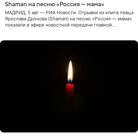
Shaman на песню «Россия — мама»
МАДРИД, 5 авг — РИА Новости. Отрывки из клипа певца
Ярослава Дронова (Shaman) на песню «Россия — мама»
показали в эфире новостной передачи главной
государственной телерадиовещательной корпорации
Испании RTVE.