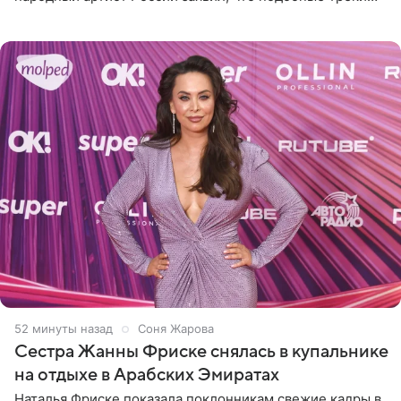
лишены индивидуальности и звучат шаблонно. По
мнению
52 минуты назад
Соня Жарова
Сестра Жанны Фриске снялась в купальнике
на отдыхе в Арабских Эмиратах
Наталья Фриске показала поклонникам свежие кадры в