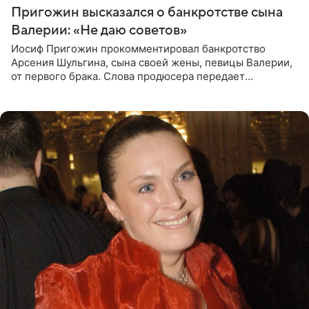
Пригожин высказался о банкротстве сына
Валерии: «Не даю советов»
Иосиф Пригожин прокомментировал банкротство
Арсения Шульгина, сына своей жены, певицы Валерии,
от первого брака. Слова продюсера передает
«СтарХит». Пригожин признался, что не лезет в дела
взрослых детей, и