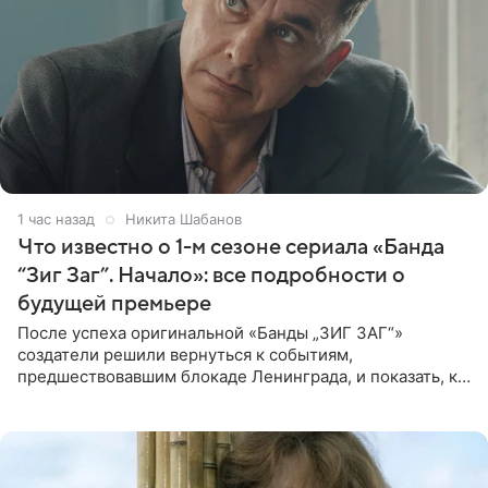
1 час назад
Никита Шабанов
Что известно о 1-м сезоне сериала «Банда
“Зиг Заг”. Начало»: все подробности о
будущей премьере
После успеха оригинальной «Банды „ЗИГ ЗАГ“»
создатели решили вернуться к событиям,
предшествовавшим блокаде Ленинграда, и показать, как
появилась преступная группировка, ставшая одной из
главных угроз для