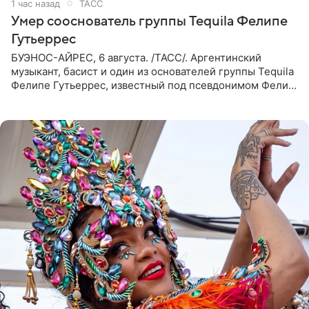
1 час назад
ТАСС
Умер сооснователь группы Tequila Фелипе
Гутьеррес
БУЭНОС-АЙРЕС, 6 августа. /ТАСС/. Аргентинский
музыкант, басист и один из основателей группы Tequila
Фелипе Гутьеррес, известный под псевдонимом Фелипе
Липе, умер на 69-м году жизни. Об этом сообщил его
бывший