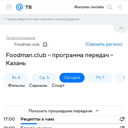
Фильмы онлайн
* транслируется московская сетка вещания
Телепрограмма
(
Сменить регион
)
Foodman.club
Foodman.club – программа передач –
Казань
Вт, 4
Ср, 5
Сегодня
Пт, 7
Сб
Фильмы
Сериалы
Спорт
Показать прошедшие передачи
17:00
Рецепты к чаю