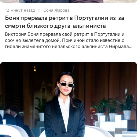
12 минут назад
Соня Жарова
Боня прервала ретрит в Португалии из-за
смерти близкого друга-альпиниста
Виктория Боня прервала свой ретрит в Португалии и
срочно вылетела домой. Причиной стало известие о
гибели знаменитого непальского альпиниста Нирмала
«Нимса» Пурджи, которого модель называла своим
близким другом