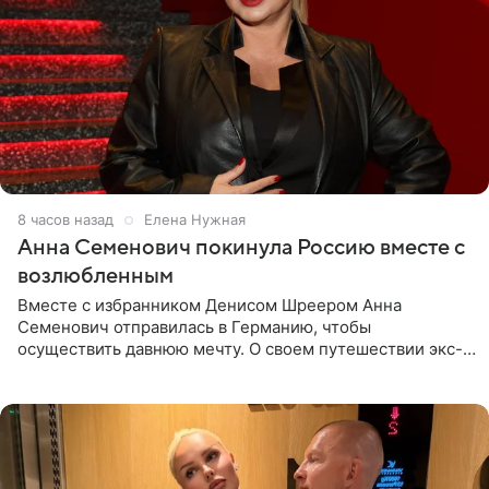
8 часов назад
Елена Нужная
Анна Семенович покинула Россию вместе с
возлюбленным
Вместе с избранником Денисом Шреером Анна
Семенович отправилась в Германию, чтобы
осуществить давнюю мечту. О своем путешествии экс-
солистка «Блестящих» рассказала поклонникам на
личной странице в социальной