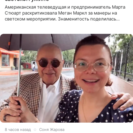
Американская телеведущая и предприниматель Марта
Стюарт раскритиковала Меган Маркл за манеры на
светском мероприятии. Знаменитость поделилась
деталями личной встречи с герцогиней Сассекской,
пишет PageSix. По
8 часов назад
Соня Жарова