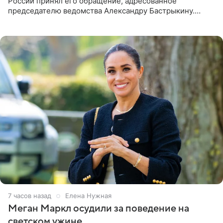
России принял его обращение, адресованное
председателю ведомства Александру Бастрыкину.
Бизнесмен опубликовал ответ Информационного
центра СК в личном блоге. В
7 часов назад
Елена Нужная
Меган Маркл осудили за поведение на
светском ужине