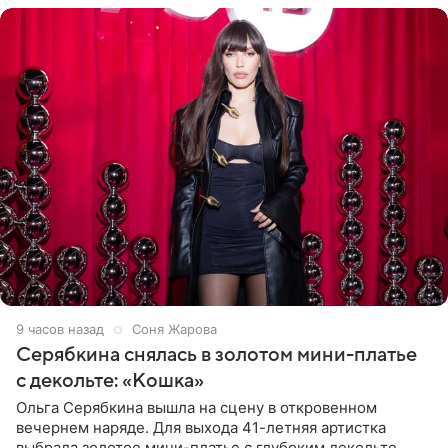
9 часов назад
Соня Жарова
Серябкина снялась в золотом мини-платье
с декольте: «Кошка»
Ольга Серябкина вышла на сцену в откровенном
вечернем наряде. Для выхода 41-летняя артистка
выбрала золотое мини-платье с глубоким декольте.