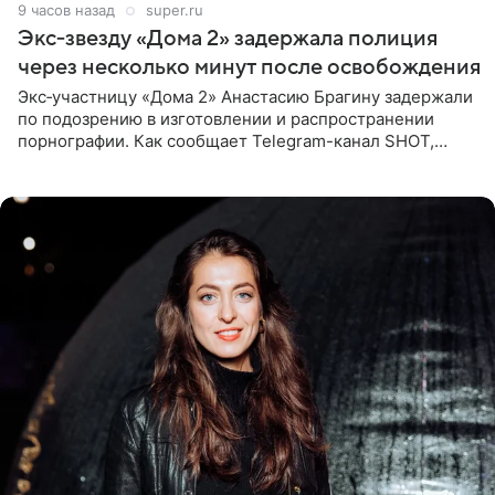
9 часов назад
super.ru
Экс‑звезду «Дома 2» задержала полиция
через несколько минут после освобождения
Экс‑участницу «Дома 2» Анастасию Брагину задержали
по подозрению в изготовлении и распространении
порнографии. Как сообщает Telegram-канал SHOT,
девушка может оказаться в СИЗО. Следствие
ходатайствует об