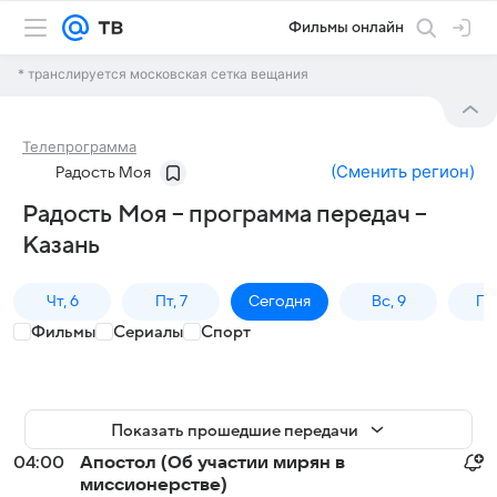
Фильмы онлайн
* транслируется московская сетка вещания
Телепрограмма
(
Сменить регион
)
Радость Моя
Радость Моя – программа передач –
Казань
Чт, 6
Пт, 7
Сегодня
Вс, 9
Пн,
Фильмы
Сериалы
Спорт
Показать прошедшие передачи
04:00
Апостол (Об участии мирян в
миссионерстве)