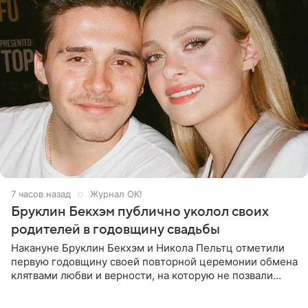
7 часов назад
Журнал OK!
Бруклин Бекхэм публично уколол своих
родителей в годовщину свадьбы
Накануне Бруклин Бекхэм и Никола Пельтц отметили
первую годовщину своей повторной церемонии обмена
клятвами любви и верности, на которую не позвали
никого из клана Бекхэм. По словам инсайдеров, пара
считает это