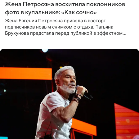
Жена Петросяна восхитила поклонников
фото в купальнике: «Как сочно»
Жена Евгения Петросяна привела в восторг
подписчиков новым снимком с отдыха. Татьяна
Брухунова предстала перед публикой в эффектном
черно-сиреневом монокини, позируя прямо в бассейне.
«Ох, как сочно», «Татьяна,