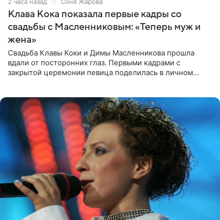
2 часа назад
Соня Жарова
Клава Кока показала первые кадры со
свадьбы с Масленниковым: «Теперь муж и
жена»
Свадьба Клавы Коки и Димы Масленникова прошла
вдали от посторонних глаз. Первыми кадрами с
закрытой церемонии певица поделилась в личном
блоге. Артистка выложила серию свадебных снимков и
оставила лаконичную