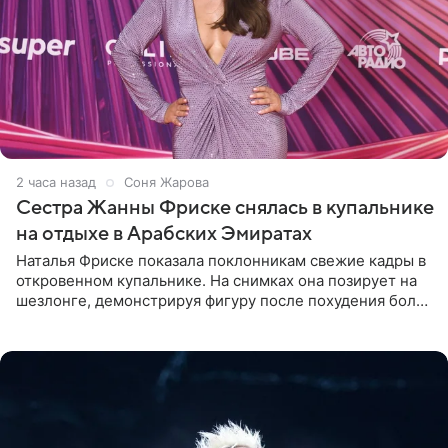
2 часа назад
Соня Жарова
Сестра Жанны Фриске снялась в купальнике
на отдыхе в Арабских Эмиратах
Наталья Фриске показала поклонникам свежие кадры в
откровенном купальнике. На снимках она позирует на
шезлонге, демонстрируя фигуру после похудения более
чем на десять килограммов. В подписи к посту