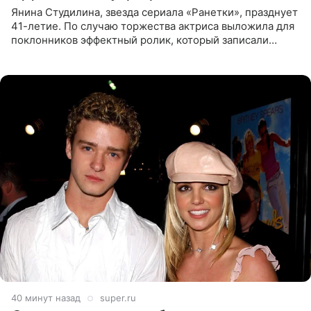
Янина Студилина, звезда сериала «Ранетки», празднует
41-летие. По случаю торжества актриса выложила для
поклонников эффектный ролик, который записали
прошлой ночью. В кадре артистка предстала в
вечернем
40 минут назад
super.ru