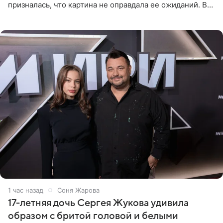
призналась, что картина не оправдала ее ожиданий. В
личном блоге модель рассказала, что они с компанией
не стали
1 час назад
Соня Жарова
17-летняя дочь Сергея Жукова удивила
образом с бритой головой и белыми