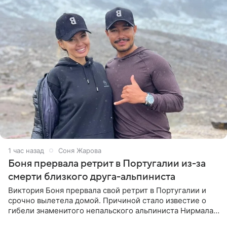
1 час назад
Соня Жарова
Боня прервала ретрит в Португалии из-за
смерти близкого друга-альпиниста
Виктория Боня прервала свой ретрит в Португалии и
срочно вылетела домой. Причиной стало известие о
гибели знаменитого непальского альпиниста Нирмала
«Нимса» Пурджи, которого модель называла своим