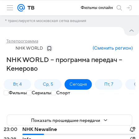
Фильмы онлайн
* транслируется московская сетка вещания
Телепрограмма
(
Сменить регион
)
NHK WORLD
NHK WORLD – программа передач –
Кемерово
Вт, 4
Ср, 5
Сегодня
Пт, 7
Сб
Фильмы
Сериалы
Спорт
Показать прошедшие передачи
23:00
NHK Newsline