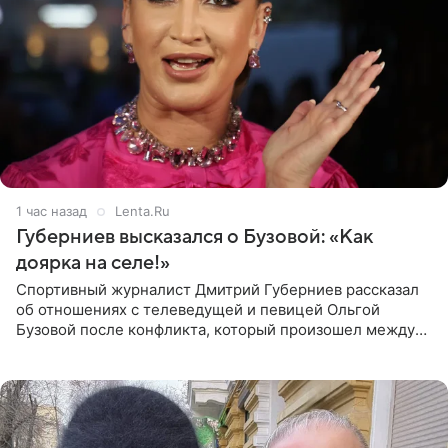
1 час назад
Lenta.Ru
Губерниев высказался о Бузовой: «Как
доярка на селе!»
Спортивный журналист Дмитрий Губерниев рассказал
об отношениях с телеведущей и певицей Ольгой
Бузовой после конфликта, который произошел между
ними в 2021 году в прямом эфире канала «Матч ТВ». В
разговоре с