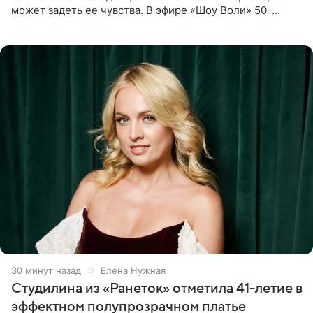
может задеть ее чувства. В эфире «Шоу Воли» 50-
летняя знаменитость откровенно призналась, что не
считает свою дочь
30 минут назад
Елена Нужная
Студилина из «Ранеток» отметила 41-летие в
эффектном полупрозрачном платье