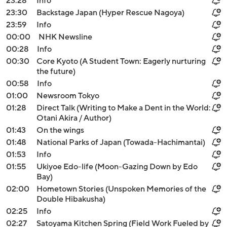
23:28
Info
23:30
Backstage Japan (Hyper Rescue Nagoya)
23:59
Info
00:00
NHK Newsline
00:28
Info
00:30
Core Kyoto (A Student Town: Eagerly nurturing
the future)
00:58
Info
01:00
Newsroom Tokyo
01:28
Direct Talk (Writing to Make a Dent in the World:
Otani Akira / Author)
01:43
On the wings
01:48
National Parks of Japan (Towada-Hachimantai)
01:53
Info
01:55
Ukiyoe Edo-life (Moon-Gazing Down by Edo
Bay)
02:00
Hometown Stories (Unspoken Memories of the
Double Hibakusha)
02:25
Info
02:27
Satoyama Kitchen Spring (Field Work Fueled by