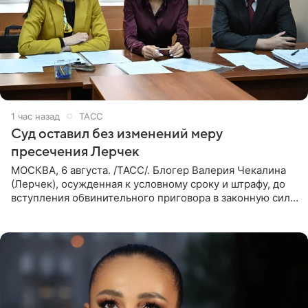
1 час назад
ТАСС
Суд оставил без изменений меру
пресечения Лерчек
МОСКВА, 6 августа. /ТАСС/. Блогер Валерия Чекалина
(Лерчек), осужденная к условному сроку и штрафу, до
вступления обвинительного приговора в законную силу
будет находиться под запретом определенных
действий. Об