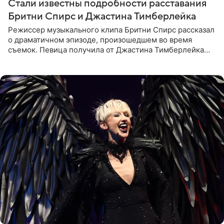
Стали известны подробности расставания
Бритни Спирс и Джастина Тимберлейка
Режиссер музыкального клипа Бритни Спирс рассказал
о драматичном эпизоде, произошедшем во время
съемок. Певица получила от Джастина Тимберлейка
сообщение о расставании прямо на площадке. По
словам постановщика,