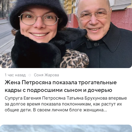
1 час назад
Соня Жарова
Жена Петросяна показала трогательные
кадры с подросшими сыном и дочерью
Супруга Евгения Петросяна Татьяна Брухунова впервые
за долгое время показала поклонникам, как растут их
общие дети. В своем личном блоге женщина
опубликовала редкие кадры с шестилетним сыном
Ваганом и