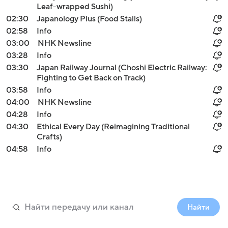
Leaf-wrapped Sushi)
02:30
Japanology Plus (Food Stalls)
02:58
Info
03:00
NHK Newsline
03:28
Info
03:30
Japan Railway Journal (Choshi Electric Railway:
Fighting to Get Back on Track)
03:58
Info
04:00
NHK Newsline
04:28
Info
04:30
Ethical Every Day (Reimagining Traditional
Crafts)
04:58
Info
Войти
Регистрация
Найти