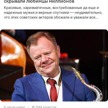
скрывали любимцы миллионов
Красивые, харизматичные, востребованные да еще и
надежные мужья и верные спутники — неудивительно,
что этих советских актеров обожали и уважали все
женщины большой страны, и наверняка не раз ставили
их в
6 часов назад
© РИА Новости