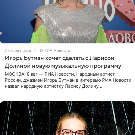
7 часов назад
© РИА Новости
Игорь Бутман хочет сделать с Ларисой
Долиной новую музыкальную программу
МОСКВА, 8 авг — РИА Новости. Народный артист
России, джазмен Игорь Бутман в интервью РИА Новости
назвал народную артистку Ларису Долину
великолепной певицей и рассказал о желании сделать с
ней новую совместную