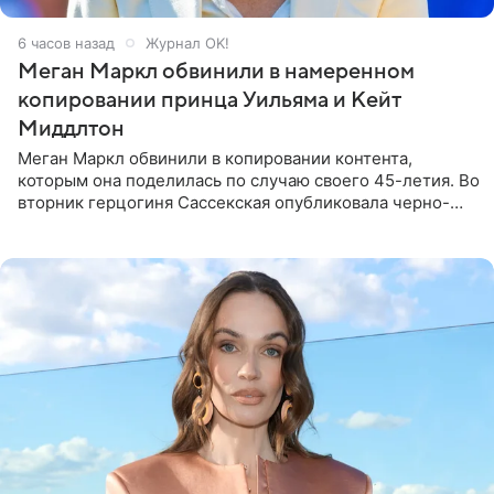
6 часов назад
Журнал OK!
Меган Маркл обвинили в намеренном
копировании принца Уильяма и Кейт
Миддлтон
Меган Маркл обвинили в копировании контента,
которым она поделилась по случаю своего 45-летия. Во
вторник герцогиня Сассекская опубликовала черно-
белую фотографию, на которой она прыгает в бассейн с
воздушными