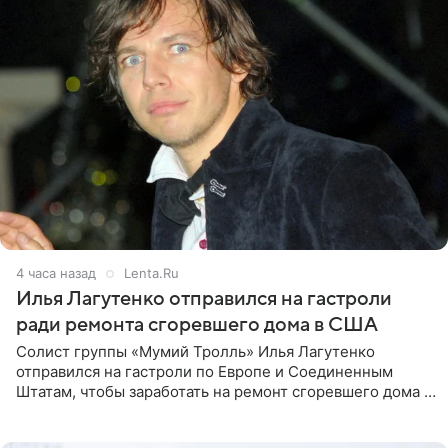
4 часа назад
Lenta.Ru
Илья Лагутенко отправился на гастроли
ради ремонта сгоревшего дома в США
Солист группы «Мумий Тролль» Илья Лагутенко
отправился на гастроли по Европе и Соединенным
Штатам, чтобы заработать на ремонт сгоревшего дома в
Калифорнии. Об этом стало известно Telegram-каналу
Shot. В рамках