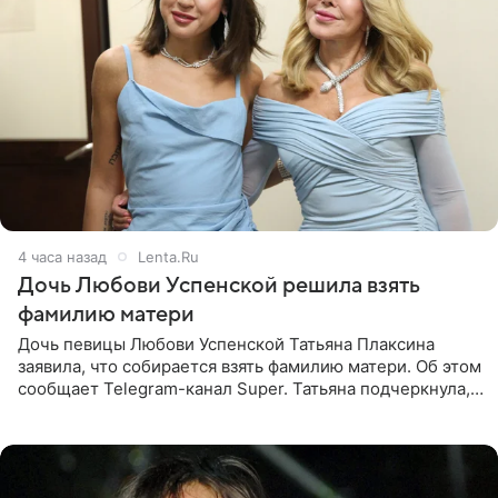
4 часа назад
Lenta.Ru
Дочь Любови Успенской решила взять
фамилию матери
Дочь певицы Любови Успенской Татьяна Плаксина
заявила, что собирается взять фамилию матери. Об этом
сообщает Telegram-канал Super. Татьяна подчеркнула,
что приняла решение о смене фамилии, поскольку
именно от