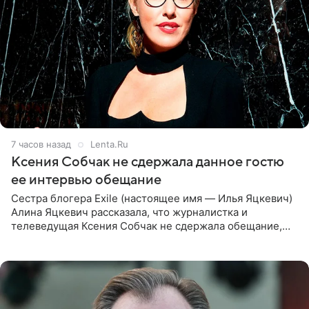
7 часов назад
Lenta.Ru
Ксения Собчак не сдержала данное гостю
ее интервью обещание
Сестра блогера Exile (настоящее имя — Илья Яцкевич)
Алина Яцкевич рассказала, что журналистка и
телеведущая Ксения Собчак не сдержала обещание,
которое дала ему во время интервью с ним. Об этом она
заявила в