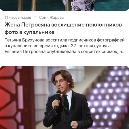
11 часов назад
Соня Жарова
Жена Петросяна восхищение поклонников
фото в купальнике
Татьяна Брухунова восхитила подписчиков фотографией
в купальнике во время отдыха. 37-летняя супруга
Евгения Петросяна опубликовала в соцсетях снимок, на
котором позирует у бассейна в белоснежном монокини
с