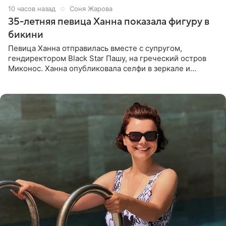
10 часов назад
Соня Жарова
35-летняя певица Ханна показала фигуру в
бикини
Певица Ханна отправилась вместе с супругом,
гендиректором Black Star Пашу, на греческий остров
Миконос. Ханна опубликовала селфи в зеркале и
призналась, что сейчас особенно довольна собой. По
словам певицы, она