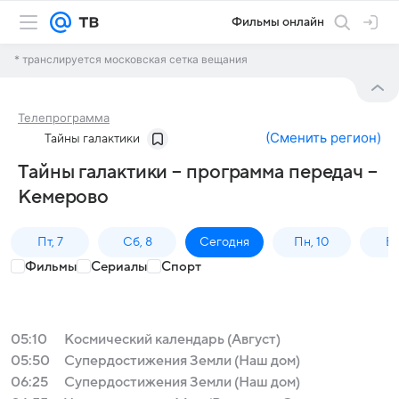
Фильмы онлайн
* транслируется московская сетка вещания
Телепрограмма
(
Сменить регион
)
Тайны галактики
Тайны галактики – программа передач –
Кемерово
Пт, 7
Сб, 8
Сегодня
Пн, 10
Вт,
Фильмы
Сериалы
Спорт
05:10
Космический календарь (Август)
05:50
Супердостижения Земли (Наш дом)
06:25
Супердостижения Земли (Наш дом)