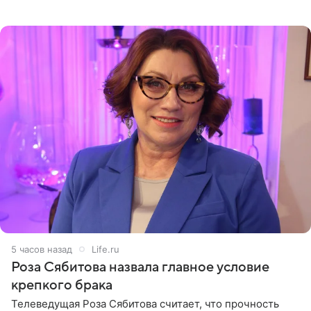
остался без звуковой дорожки в виде песни August
(«Август») американской
5 часов назад
Life.ru
Роза Сябитова назвала главное условие
крепкого брака
Телеведущая Роза Сябитова считает, что прочность