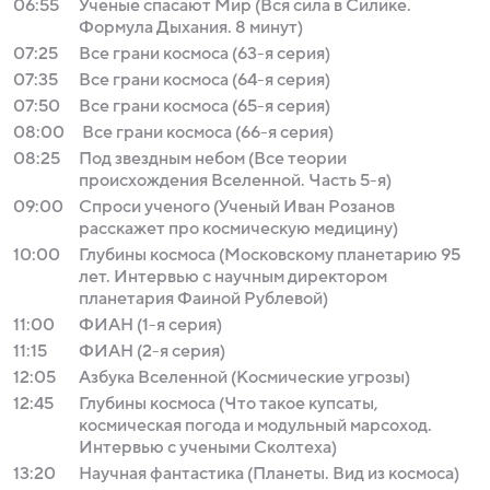
06:55
Ученые спасают Мир (Вся сила в Силике.
Формула Дыхания. 8 минут)
07:25
Все грани космоса (63-я серия)
07:35
Все грани космоса (64-я серия)
07:50
Все грани космоса (65-я серия)
08:00
Все грани космоса (66-я серия)
08:25
Под звездным небом (Все теории
происхождения Вселенной. Часть 5-я)
09:00
Спроси ученого (Ученый Иван Розанов
расскажет про космическую медицину)
10:00
Глубины космоса (Московскому планетарию 95
лет. Интервью с научным директором
планетария Фаиной Рублевой)
11:00
ФИАН (1-я серия)
11:15
ФИАН (2-я серия)
12:05
Азбука Вселенной (Космические угрозы)
12:45
Глубины космоса (Что такое купсаты,
космическая погода и модульный марсоход.
Интервью с учеными Сколтеха)
13:20
Научная фантастика (Планеты. Вид из космоса)