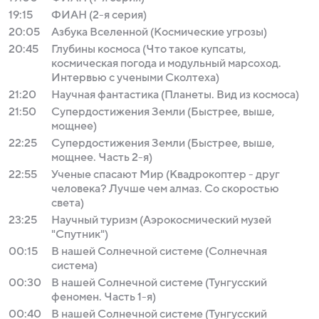
19:15
ФИАН (2-я серия)
20:05
Азбука Вселенной (Космические угрозы)
20:45
Глубины космоса (Что такое купсаты,
космическая погода и модульный марсоход.
Интервью с учеными Сколтеха)
21:20
Научная фантастика (Планеты. Вид из космоса)
21:50
Супердостижения Земли (Быстрее, выше,
мощнее)
22:25
Супердостижения Земли (Быстрее, выше,
мощнее. Часть 2-я)
22:55
Ученые спасают Мир (Квадрокоптер - друг
человека? Лучше чем алмаз. Со скоростью
света)
23:25
Научный туризм (Аэрокосмический музей
"Спутник")
00:15
В нашей Солнечной системе (Солнечная
система)
00:30
В нашей Солнечной системе (Тунгусский
феномен. Часть 1-я)
00:40
В нашей Солнечной системе (Тунгусский